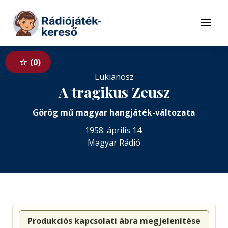
Tovább a navigációhoz
Tovább a tartalomhoz
Menü
0
Lukianosz
A tragikus Zeusz
Görög mű magyar hangjáték-változata
1958. április 14.
Magyar Rádió
Produkciós kapcsolati ábra megjelenítése