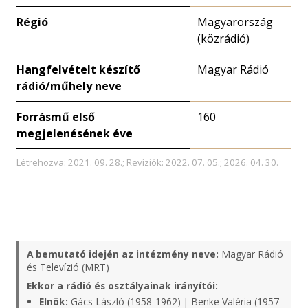
Régió
Magyarország
(közrádió)
Hangfelvételt készítő
Magyar Rádió
rádió/műhely neve
Forrásmű első
160
megjelenésének éve
Létrehozva: 2021. 09. 28.; Revíziók: 2022. 07. 05.; 2026. 04. 30.
A bemutató idején az intézmény neve:
Magyar Rádió
és Televízió (MRT)
Ekkor a rádió és osztályainak irányítói:
Elnök:
Gács László (1958-1962) | Benke Valéria (1957-