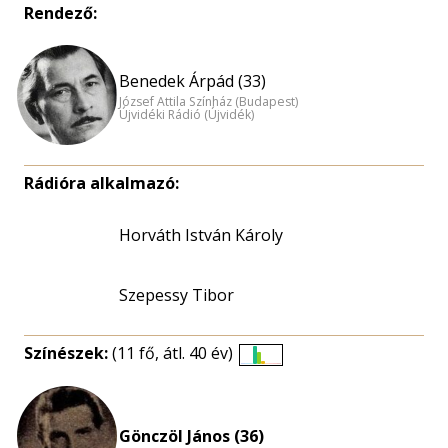
Rendező:
Benedek Árpád (33)
József Attila Színház (Budapest)
Újvidéki Rádió (Újvidék)
Rádióra alkalmazó:
Horváth István Károly
Szepessy Tibor
Színészek:
(11 fő, átl. 40 év)
Életkori
eloszlás
nagyítása
Gönczöl János (36)