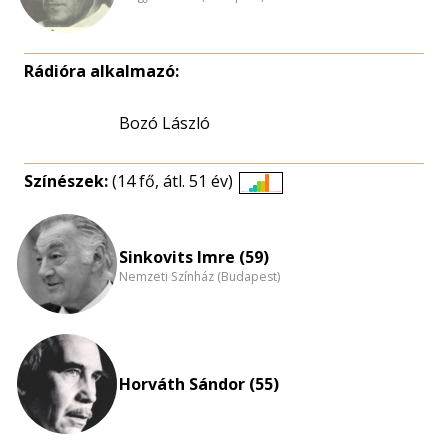
Rádióra alkalmazó:
Bozó László
Színészek:
(14 fő, átl. 51 év)
Életkori
eloszlás
nagyítása
Sinkovits Imre (59)
Nemzeti Színház (Budapest)
Horváth Sándor (55)