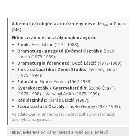
A bemutató idején az intézmény neve:
Magyar Rádió
(MR)
Ekkor a rádió és osztályainak irányítói:
Elnök:
Hárs István (1974-1988);
Dramaturg-igazgató (Drámai Osztály):
Bozó
László (1979-1989);
Dramaturgia főrendező:
Bozó László (1979-1989);
Elektroakusztikus Zenei Stúdió:
Decsényi János
(1975-1994);
Falurádió:
Simon Ferenc (1967-1988);
Gyerekosztály / Gyermekstúdió:
Szabó Éva (?)
(1976-1988) | Varsányi Anikó (1978-1999);
Rádiószínház:
Maráz László (1987);
Szórakoztató Osztály:
László György (1987-1993);
Az adatokban ellentmondások előfordulhatnak a források
bizonytalansága miatt.
Hiba? Javítanivaló? Hiány? Jelezd a nyitólap alján levő