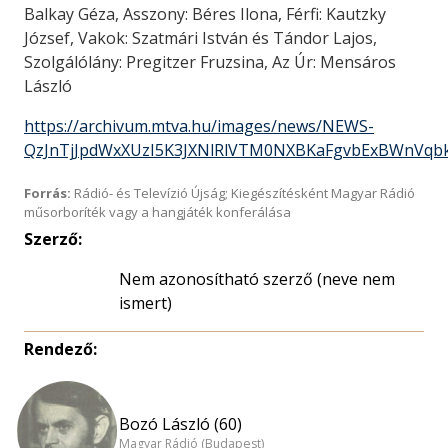
Balkay Géza, Asszony: Béres Ilona, Férfi: Kautzky
József, Vakok: Szatmári István és Tándor Lajos,
Szolgálólány: Pregitzer Fruzsina, Az Úr: Mensáros
László
https://archivum.mtva.hu/images/news/NEWS-
QzJnTjJpdWxXUzI5K3JXNlRlVTM0NXBKaFgvbExBWnVq
Forrás:
Rádió- és Televízió Újság; Kiegészítésként Magyar Rádió
műsorboríték vagy a hangjáték konferálása
Szerző:
Nem azonosítható szerző (neve nem
ismert)
Rendező:
Bozó László (60)
Magyar Rádió (Budapest)