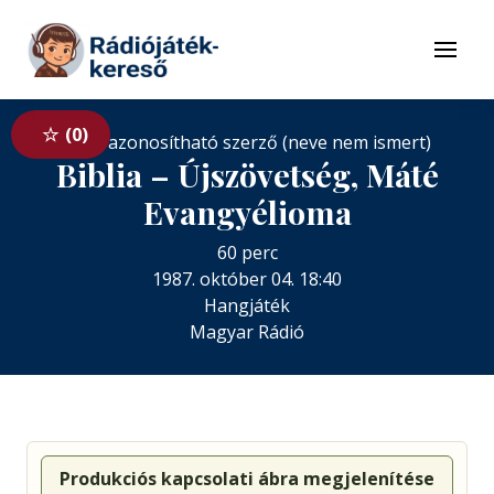
Tovább a navigációhoz
Tovább a tartalomhoz
Menü
0
Nem azonosítható szerző (neve nem ismert)
Biblia – Újszövetség, Máté
Evangyélioma
60 perc
1987. október 04. 18:40
Hangjáték
Magyar Rádió
Produkciós kapcsolati ábra megjelenítése