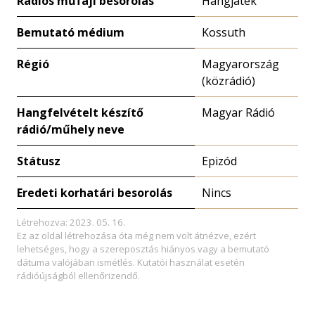
Rádiós műfaji besorolás
Hangjáték
Bemutató médium
Kossuth
Régió
Magyarország
(közrádió)
Hangfelvételt készítő
Magyar Rádió
rádió/műhely neve
Státusz
Epizód
Eredeti korhatári besorolás
Nincs
Létrehozva: 2023. 05. 16.
Ez az oldal létrehozása óta még nem volt átnézve, ezért
lehetséges, hogy a szereposztás hiányos vagy a bemutató
dátuma valójában ismétlés. Kutatói használat esetén
rádióújságból ellenőrizendő.