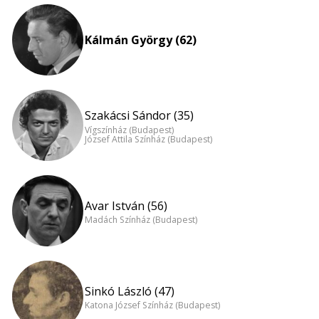
Kálmán György (62)
Szakácsi Sándor (35)
Vígszínház (Budapest)
József Attila Színház (Budapest)
Avar István (56)
Madách Színház (Budapest)
Sinkó László (47)
Katona József Színház (Budapest)