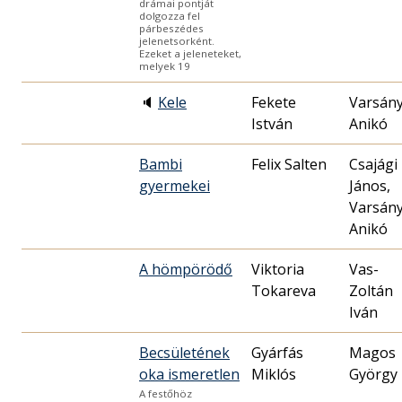
drámai pontját
dolgozza fel
párbeszédes
jelenetsorként.
Ezeket a jeleneteket,
melyek 19
🔈
Kele
Fekete
Varsány
István
Anikó
Bambi
Felix Salten
Csajági
gyermekei
János,
Varsány
Anikó
A hömpörödő
Viktoria
Vas-
Tokareva
Zoltán
Iván
Becsületének
Gyárfás
Magos
oka ismeretlen
Miklós
György
A festőhöz