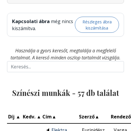
Kapcsolati ábra
még nincs
Részleges ábra
kiszámítása
kiszámítva.
Használja a gyors keresőt, megtalálja a megfelelő
tartalmat. A kereső minden oszlop tartalmát vizsgálja.
Színészi munkák -
57
db találat
Díj
▲
Kedv.
▲
Cím
▲
Szerző
▲
Rendező
🔈
Elektra
Euripidész
Varga