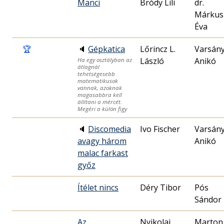
Manci
Bródy Lili
dr.
Márkus
Éva
🏆
🔈
Gépkatica
Lőrincz L.
Varsány
László
Anikó
Ha egy osztályban az
átlagnál
tehetségesebb
matematikusok
vannak, azoknak
magasabbra kell
állítani a mércét.
Megéri a külön figy
🔈
Discomedia
Ivo Fischer
Varsány
avagy három
Anikó
malac farkast
győz
Ítélet nincs
Déry Tibor
Pós
Sándor
Az
Nyikolaj
Marton