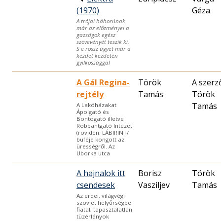
(1970)
Géza
A trójai háborúnak
már az előzményei a
gazságok egész
szövevényét teszik ki.
S e rossz ügyet már a
kezdet kezdetén
gyilkossággal
A Gál Regina-
Török
A szerz
rejtély
Tamás
Török
Tamás
A Lakóházakat
Ápolgató és
Bontogató illetve
Robbantgató Intézet
(röviden: LÁBIRINT/
büféje kongott az
ürességről. Az
Uborka utca
A hajnalok itt
Borisz
Török
csendesek
Vasziljev
Tamás
Az erdei, világvégi
szovjet helyőrségbe
fiatal, tapasztalatlan
tüzérlányok