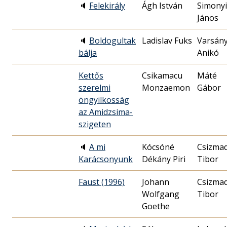
🔈
Felekirály
Ágh István
Simonyi
János
🔈
Boldogultak
Ladislav Fuks
Varsány
bálja
Anikó
Kettős
Csikamacu
Máté
szerelmi
Monzaemon
Gábor
öngyilkosság
az Amidzsima-
szigeten
🔈
A mi
Kócsóné
Csizmad
Karácsonyunk
Dékány Piri
Tibor
Faust (1996)
Johann
Csizmad
Wolfgang
Tibor
Goethe