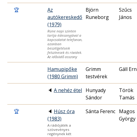
🏆
Az
Björn
Szűcs
autókereskedő
Runeborg
János
(1979)
Rüne napi szinten
tartja édesanyjával a
kapcsolatot telefonon,
azonban
beszélgetéseik
felszínesek és rövidek.
Az idősödő asszony
Hamupipőke
Grimm
Gáll Er
(1980 Grimm)
testvérek
🔈
A nehéz étel
Hunyady
Török
Sándor
Tamás
🏆
🔈
Húsz óra
Sánta Ferenc
Magos
(1983)
György
A rádiójáték a
szövevényes
regénynek két