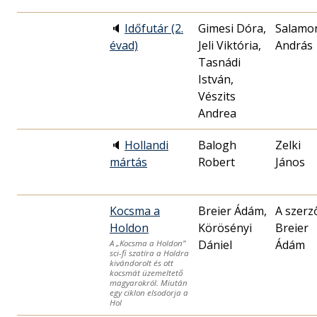
🔈
Időfutár (2.
Gimesi Dóra,
Salamo
évad)
Jeli Viktória,
András
Tasnádi
István,
Vészits
Andrea
🔈
Hollandi
Balogh
Zelki
mártás
Robert
János
Kocsma a
Breier Ádám,
A szerz
Holdon
Körösényi
Breier
Dániel
Ádám
A „Kocsma a Holdon”
sci-fi szatíra a Holdra
kivándorolt és ott
kocsmát üzemeltető
magyarokról. Miután
egy ciklon elsodorja a
Hol