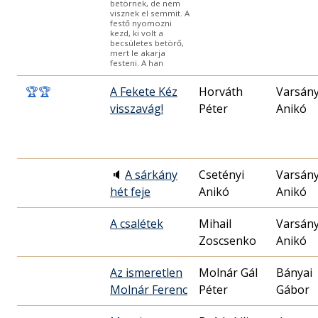
betörnek, de nem
visznek el semmit. A
festő nyomozni
kezd, ki volt a
becsületes betörő,
mert le akarja
festeni. A han
🏆
🏆
A Fekete Kéz
Horváth
Varsány
visszavág!
Péter
Anikó
🔈
A sárkány
Csetényi
Varsány
hét feje
Anikó
Anikó
A csalétek
Mihail
Varsány
Zoscsenko
Anikó
Az ismeretlen
Molnár Gál
Bányai
Molnár Ferenc
Péter
Gábor