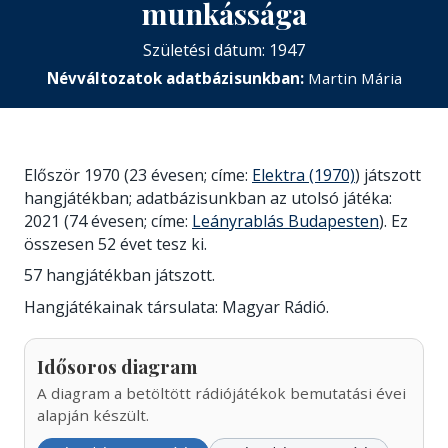
munkássága
Születési dátum: 1947
Névváltozatok adatbázisunkban:
Martin Mária
Először 1970 (23 évesen; címe:
Elektra (1970)
) játszott
hangjátékban; adatbázisunkban az utolsó játéka:
2021 (74 évesen; címe:
Leányrablás Budapesten
). Ez
összesen 52 évet tesz ki.
57 hangjátékban játszott.
Hangjátékainak társulata: Magyar Rádió.
Idősoros diagram
A diagram a betöltött rádiójátékok bemutatási évei
alapján készült.