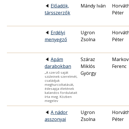
🔈
Előadók,
Mándy Iván
Horvát
társszerzők
Péter
🔈
Erdélyi
Ugron
Horvát
menyegző
Zsolna
Péter
🔈
Apám
Száraz
Markov
darabokban
Miklós
Ferenc
György
„A szerző saját
szüleinek szerelmét,
családjuk
meghurcoltatását,
édesapja életének
kalandos fordulatait
írta meg. Közben
megelev
🔈
A nádor
Ugron
Horvát
asszonyai
Zsolna
Péter