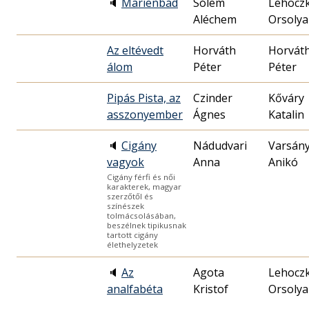
🔈
Marienbád
Sólem
Lehocz
Aléchem
Orsolya
Az eltévedt
Horváth
Horvát
álom
Péter
Péter
Pipás Pista, az
Czinder
Kőváry
asszonyember
Ágnes
Katalin
🔈
Cigány
Nádudvari
Varsány
vagyok
Anna
Anikó
Cigány férfi és női
karakterek, magyar
szerzőtől és
színészek
tolmácsolásában,
beszélnek tipikusnak
tartott cigány
élethelyzetek
🔈
Az
Agota
Lehocz
analfabéta
Kristof
Orsolya