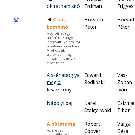
okirathamisító
Erdman
Frigyes
🏆
🔈
Csaó,
Horváth
Horvát
bambínó
Péter
Péter
A történet egy
úttörő farsangon
játszódik, valamikor
a hatvanas években.
A főhős, aki
akkoriban még
kiskamasz, de az
elbeszélés
A szénaboglya
Edward
Vas-
meg a
Redliňski
Zoltán
kisasszony
Iván
Nápolyi baj
Karel
Csizmad
Steigerwald
Tibor
A pótmama
Robert
Varga
Coover
Géza
Az eredeti
„metafikciós”