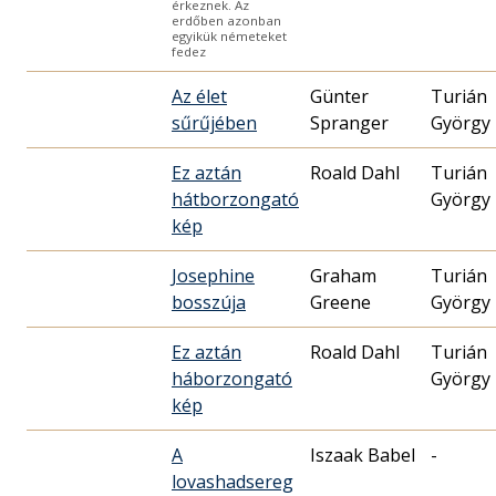
érkeznek. Az
erdőben azonban
egyikük németeket
fedez
Az élet
Günter
Turián
sűrűjében
Spranger
György
Ez aztán
Roald Dahl
Turián
hátborzongató
György
kép
Josephine
Graham
Turián
bosszúja
Greene
György
Ez aztán
Roald Dahl
Turián
háborzongató
György
kép
A
Iszaak Babel
-
lovashadsereg