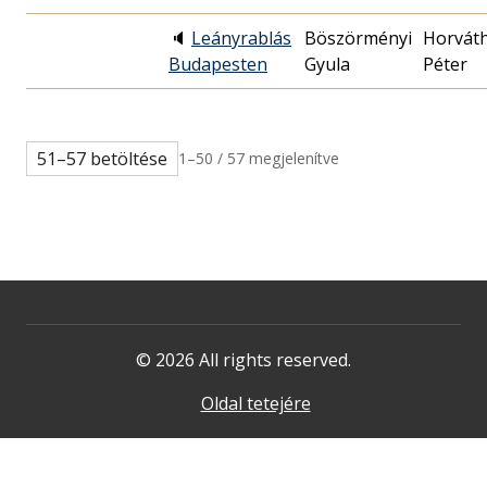
🔈
Leányrablás
Böszörményi
Horvát
Budapesten
Gyula
Péter
51–57 betöltése
1–50 / 57 megjelenítve
© 2026 All rights reserved.
Oldal tetejére