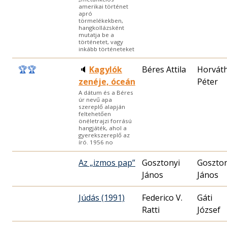
amerikai történet
apró
törmelékekben,
hangkollázsként
mutatja be a
történetet, vagy
inkább történeteket
🏆
🏆
🔈
Kagylók
Béres Attila
Horvát
zenéje, óceán
Péter
A dátum és a Béres
úr nevű apa
szereplő alapján
feltehetően
önéletrajzi forrású
hangjáték, ahol a
gyerekszereplő az
író. 1956 no
Az „izmos pap”
Gosztonyi
Goszton
János
János
Júdás (1991)
Federico V.
Gáti
Ratti
József