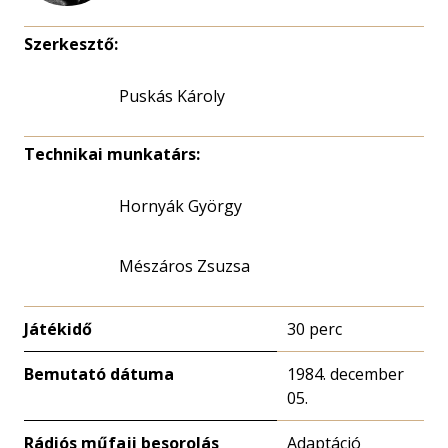
Szerkesztő:
Puskás Károly
Technikai munkatárs:
Hornyák György
Mészáros Zsuzsa
Játékidő
30 perc
Bemutató dátuma
1984. december
05.
Rádiós műfaji besorolás
Adaptáció