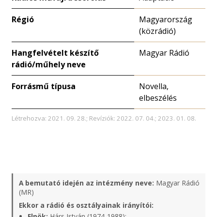
Régió
Magyarország
(közrádió)
Hangfelvételt készítő
Magyar Rádió
rádió/műhely neve
Forrásmű típusa
Novella,
elbeszélés
Létrehozva: 2021. 09. 28.; Revíziók: 2022. 07. 04.; 2023. 01. 08.
A bemutató idején az intézmény neve:
Magyar Rádió
(MR)
Ekkor a rádió és osztályainak irányítói:
Elnök:
Hárs István (1974-1988);