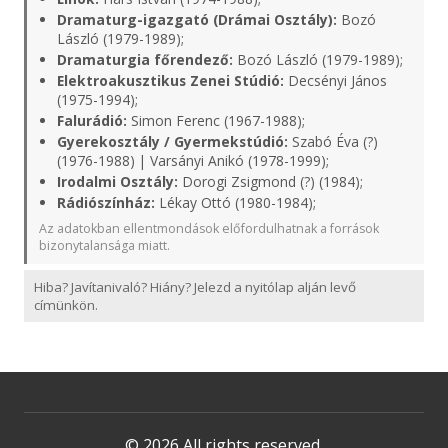
Dramaturg-igazgató (Drámai Osztály):
Bozó
László (1979-1989);
Dramaturgia főrendező:
Bozó László (1979-1989);
Elektroakusztikus Zenei Stúdió:
Decsényi János
(1975-1994);
Falurádió:
Simon Ferenc (1967-1988);
Gyerekosztály / Gyermekstúdió:
Szabó Éva (?)
(1976-1988) | Varsányi Anikó (1978-1999);
Irodalmi Osztály:
Dorogi Zsigmond (?) (1984);
Rádiószínház:
Lékay Ottó (1980-1984);
Az adatokban ellentmondások előfordulhatnak a források
bizonytalansága miatt.
Hiba? Javítanivaló? Hiány? Jelezd a nyitólap alján levő
címünkön.
© 2026 All rights reserved.