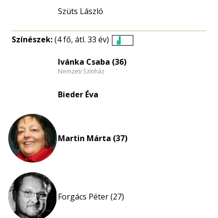
Szüts László
Színészek:
(4 fő, átl. 33 év)
Életkori
eloszlás
Ivánka Csaba (36)
Nemzeti Színház
nagyítása
Bieder Éva
Martin Márta (37)
Forgács Péter (27)