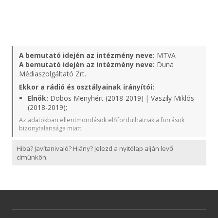
A bemutató idején az intézmény neve:
MTVA
A bemutató idején az intézmény neve:
Duna
Médiaszolgáltató Zrt.
Ekkor a rádió és osztályainak irányítói:
Elnök:
Dobos Menyhért (2018-2019) | Vaszily Miklós
(2018-2019);
Az adatokban ellentmondások előfordulhatnak a források
bizonytalansága miatt.
Hiba? Javítanivaló? Hiány? Jelezd a nyitólap alján levő
címünkön.