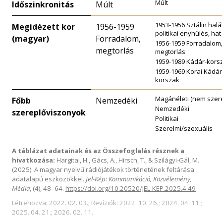
Múlt
Időszinkronitás
Múlt
1953-1956 Sztálin halá
Megidézett kor
1956-1959
politikai enyhülés, hat
(magyar)
Forradalom,
1956-1959 Forradalom
megtorlás
megtorlás
1959-1989 Kádár-kors
1959-1969 Korai Kádár
korszak
Magánéleti (nem szere
Főbb
Nemzedéki
Nemzedéki
szereplőviszonyok
Politikai
Szerelmi/szexuális
A táblázat adatainak és az Összefoglalás résznek a
hivatkozása:
Hargitai, H., Gács, A., Hirsch, T., & Szilágyi-Gál, M.
(2025). A magyar nyelvű rádiójátékok történetének feltárása
adatalapú eszközökkel.
Jel-Kép: Kommunikáció, Közvélemény,
Média
, (4), 48–64.
https://doi.org/10.20520/JEL-KEP.2025.4.49
Létrehozva: 2022. 02. 03.; Revíziók: 2022. 10. 26.; 2024. 04. 11.;
2025. 04. 21.; 2026. 02. 11.