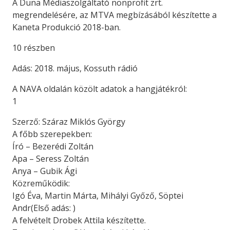
A Duna Médiaszolgáltató nonprofit zrt.
megrendelésére, az MTVA megbízásából készítette a
Kaneta Produkció 2018-ban.
10 részben
Adás: 2018. május, Kossuth rádió
A NAVA oldalán közölt adatok a hangjátékról:
1
Szerző: Száraz Miklós György
A főbb szerepekben:
Író – Bezerédi Zoltán
Apa – Seress Zoltán
Anya – Gubik Ági
Közreműködik:
Igó Éva, Martin Márta, Mihályi Győző, Söptei
Andr(Első adás: )
A felvételt Drobek Attila készítette.