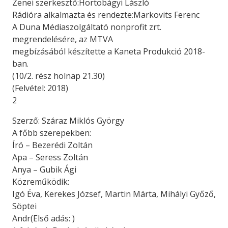
Zenei szerkesztő:Hortobágyi László
Rádióra alkalmazta és rendezte:Markovits Ferenc
A Duna Médiaszolgáltató nonprofit zrt.
megrendelésére, az MTVA
megbízásából készítette a Kaneta Produkció 2018-
ban.
(10/2. rész holnap 21.30)
(Felvétel: 2018)
2
Szerző: Száraz Miklós György
A főbb szerepekben:
Író – Bezerédi Zoltán
Apa – Seress Zoltán
Anya – Gubik Ági
Közreműködik:
Igó Éva, Kerekes József, Martin Márta, Mihályi Győző,
Söptei
Andr(Első adás: )