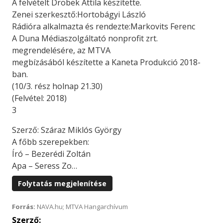
A felvételt Drobek Attila készítette.
Zenei szerkesztő:Hortobágyi László
Rádióra alkalmazta és rendezte:Markovits Ferenc
A Duna Médiaszolgáltató nonprofit zrt.
megrendelésére, az MTVA
megbízásából készítette a Kaneta Produkció 2018-
ban.
(10/3. rész holnap 21.30)
(Felvétel: 2018)
3
Szerző: Száraz Miklós György
A főbb szerepekben:
Író – Bezerédi Zoltán
Apa – Seress Zo…
Folytatás megjelenítése
Forrás:
NAVA.hu; MTVA Hangarchívum
Szerző: