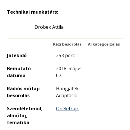
Technikai munkatárs:
Drobek Attila
Kézi besorolás
AI kategorizálás
Játékidő
253 perc
Bemutató
2018. május
dátuma
07.
Rádiós műfaji
Hangjáték
besorolás
Adaptáció
Szemléletmód,
Önéletrajz
alműfaj,
tematika