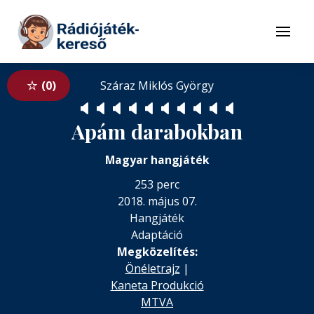
Tovább a navigációhoz
Tovább a tartalomhoz
Menü
0
Száraz Miklós György
🔈
🔈
🔈
🔈
🔈
🔈
🔈
🔈
🔈
🔈
Apám darabokban
Magyar hangjáték
253 perc
2018. május 07.
Hangjáték
Adaptáció
Megközelítés:
Önéletrajz
|
Kaneta Produkció
MTVA