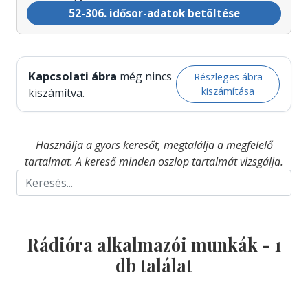
52-306. idősor-adatok betöltése
Kapcsolati ábra
még nincs
Részleges ábra
kiszámítása
kiszámítva.
Használja a gyors keresőt, megtalálja a megfelelő
tartalmat. A kereső minden oszlop tartalmát vizsgálja.
Rádióra alkalmazói munkák -
1
db találat