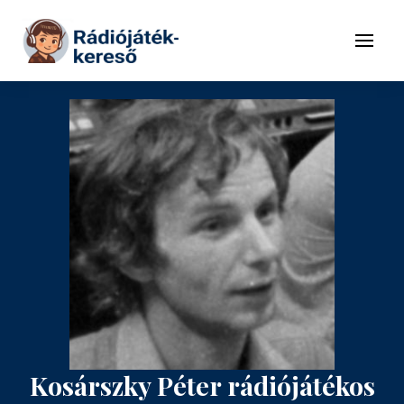
Tovább a navigációhoz
Tovább a tartalomhoz
Menü
Kosárszky Péter rádiójátékos