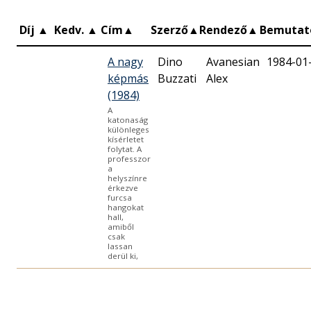
Díj
▲
Kedv.
▲
Cím
▲
Szerző
▲
Rendező
▲
Bemuta
A nagy
Dino
Avanesian
1984-01
képmás
Buzzati
Alex
(1984)
A
katonaság
különleges
kísérletet
folytat. A
professzor
a
helyszínre
érkezve
furcsa
hangokat
hall,
amiből
csak
lassan
derül ki,