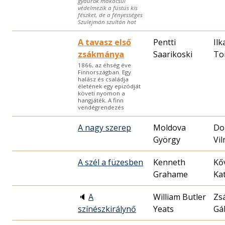
gyaurok makacsul
védelmezik a füstüs kis
fészket, de a fényességes
Szulejmán szultán hat
A tavasz első
Pentti
Ilk
zsákmánya
Saarikoski
To
1866, az éhség éve
Finnországban. Egy
halász és családja
életének egy epizódját
követi nyomon a
hangjáték. A finn
vendégrendezés
A nagy szerep
Moldova
Do
György
Vi
A szél a füzesben
Kenneth
Kő
Grahame
Kat
🔈
A
William Butler
Zs
színészkirálynő
Yeats
Gá