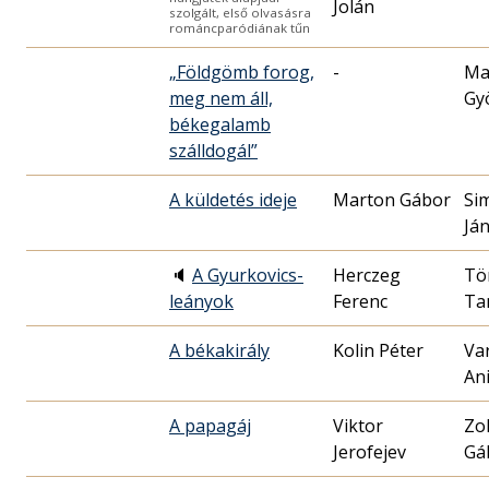
Jolán
szolgált, első olvasásra
románcparódiának tűn
„Földgömb forog,
-
Ma
meg nem áll,
Gy
békegalamb
szálldogál”
A küldetés ideje
Marton Gábor
Si
Já
🔈
A Gyurkovics-
Herczeg
Tö
leányok
Ferenc
Ta
A békakirály
Kolin Péter
Va
An
A papagáj
Viktor
Zo
Jerofejev
Gá