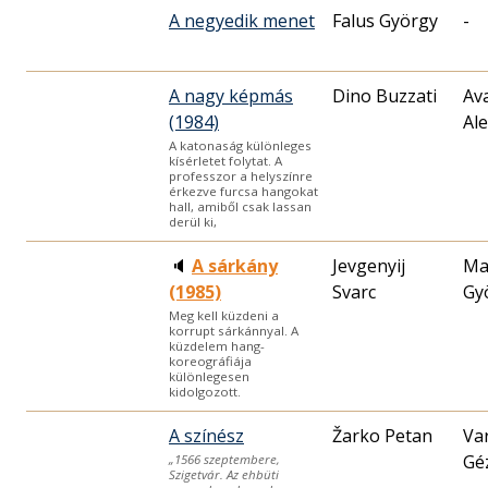
A negyedik menet
Falus György
-
A nagy képmás
Dino Buzzati
Av
(1984)
Al
A katonaság különleges
kísérletet folytat. A
professzor a helyszínre
érkezve furcsa hangokat
hall, amiből csak lassan
derül ki,
🔈
A sárkány
Jevgenyij
Ma
(1985)
Svarc
Gy
Meg kell küzdeni a
korrupt sárkánnyal. A
küzdelem hang-
koreográfiája
különlegesen
kidolgozott.
A színész
Žarko Petan
Va
Gé
„1566 szeptembere,
Szigetvár. Az ehbüti