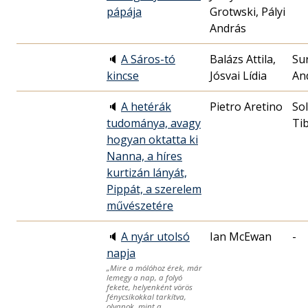
pápája
Grotwski, Pályi
András
🔈
A Sáros-tó
Balázs Attila,
Su
kincse
Jósvai Lídia
An
🔈
A hetérák
Pietro Aretino
So
tudománya, avagy
Ti
hogyan oktatta ki
Nanna, a híres
kurtizán lányát,
Pippát, a szerelem
művészetére
🔈
A nyár utolsó
Ian McEwan
-
napja
„Mire a mólóhoz érek, már
lemegy a nap, a folyó
fekete, helyenként vörös
fénycsíkokkal tarkítva,
olyanok, mint a