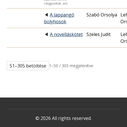
rongycsíkok, am
🔈
A lappangó
Szabó Orsolya
Le
bolyhosok
Or
🔈
A novelláskötet
Szeles Judit
Le
Or
51–305 betöltése
1–50 / 305 megjelenítve
© 2026 All rights reserved.