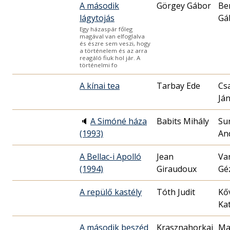
A második
Görgey Gábor
Be
lágytojás
Gá
Egy házaspár főleg
magával van elfoglalva
és észre sem veszi, hogy
a történelem és az arra
reagáló fiuk hol jár. A
történelmi fo
A kínai tea
Tarbay Ede
Cs
Já
🔈
A Simóné háza
Babits Mihály
Su
(1993)
An
A Bellac-i Apolló
Jean
Va
(1994)
Giraudoux
Gé
A repülő kastély
Tóth Judit
Kő
Kat
A második beszéd
Krasznahorkai
Ma