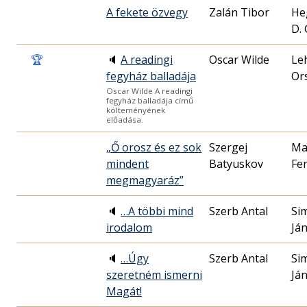
A fekete özvegy
Zalán Tibor
He
D.
🏆
🔈
A readingi
Oscar Wilde
Le
fegyház balladája
Or
Oscar Wilde A readingi
fegyház balladája című
költeményének
előadása.
„Ő orosz és ez sok
Szergej
Ma
mindent
Batyuskov
Fe
megmagyaráz”
🔈
…A többi mind
Szerb Antal
Si
irodalom
Já
🔈
…Úgy
Szerb Antal
Si
szeretném ismerni
Já
Magát!