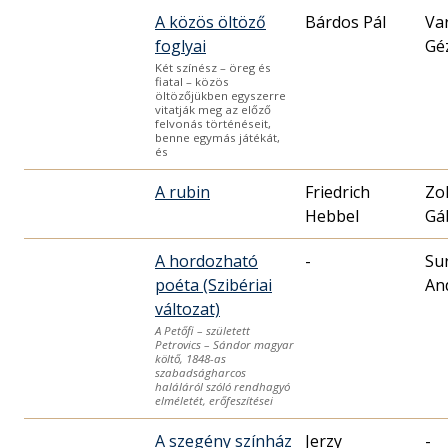
A közös öltöző
Bárdos Pál
Va
foglyai
Gé
Két színész – öreg és
fiatal – közös
öltözőjükben egyszerre
vitatják meg az előző
felvonás történéseit,
benne egymás játékát,
és
A rubin
Friedrich
Zo
Hebbel
Gá
A hordozható
-
Su
poéta (Szibériai
An
változat)
A Petőfi – született
Petrovics – Sándor magyar
költő, 1848-as
szabadságharcos
haláláról szóló rendhagyó
elméletét, erőfeszítései
A szegény színház
Jerzy
-