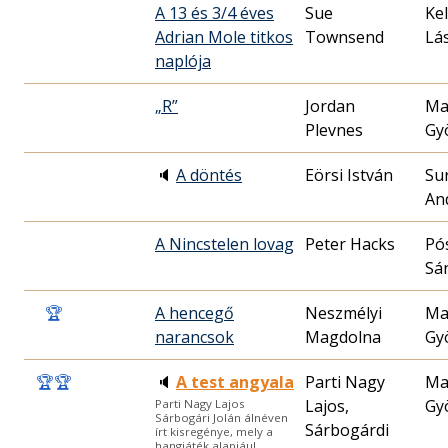
A 13 és 3/4 éves
Sue
Ke
Adrian Mole titkos
Townsend
Lá
naplója
„R”
Jordan
Ma
Plevnes
Gy
🔈
A döntés
Eörsi István
Su
An
A Nincstelen lovag
Peter Hacks
Pó
Sá
🏆
A hencegő
Neszmélyi
Ma
narancsok
Magdolna
Gy
🏆
🏆
🔈
A test angyala
Parti Nagy
Ma
Lajos,
Gy
Parti Nagy Lajos
Sárbogári Jolán álnéven
Sárbogárdi
írt kisregénye, mely a
hangjáték alapjául