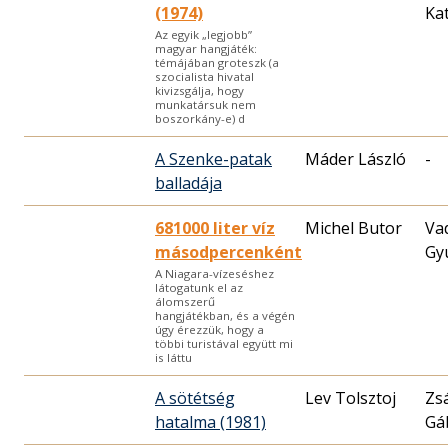
(1974)
Kat
Az egyik „legjobb”
magyar hangjáték:
témájában groteszk (a
szocialista hivatal
kivizsgálja, hogy
munkatársuk nem
boszorkány-e) d
A Szenke-patak
Máder László
-
balladája
681000 liter víz
Michel Butor
Va
másodpercenként
Gy
A Niagara-vízeséshez
látogatunk el az
álomszerű
hangjátékban, és a végén
úgy érezzük, hogy a
többi turistával együtt mi
is láttu
A sötétség
Lev Tolsztoj
Zs
hatalma (1981)
Gá