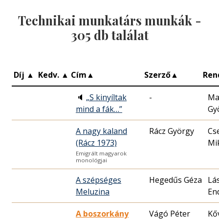
Technikai munkatárs munkák -
305
db találat
Díj
▲
Kedv.
▲
Cím
▲
Szerző
▲
Ren
🔈
„S kinyíltak
-
Ma
mind a fák…”
Gy
A nagy kaland
Rácz György
Cs
(Rácz 1973)
Mik
Emigrált magyarok
monológjai
A szépséges
Hegedűs Géza
Lá
Meluzina
En
A boszorkány
Vágó Péter
Kő