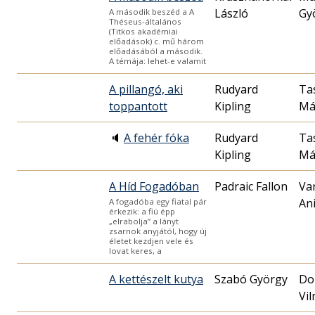
László
Gy
A második beszéd a A
Théseus-általános
(Titkos akadémiai
előadások) c. mű három
előadásából a második.
A témája: lehet-e valamit
A pillangó, aki
Rudyard
Ta
toppantott
Kipling
Má
🔈
A fehér fóka
Rudyard
Ta
Kipling
Má
A Híd Fogadóban
Padraic Fallon
Va
An
A fogadóba egy fiatal pár
érkezik: a fiú épp
„elrabolja” a lányt
zsarnok anyjától, hogy új
életet kezdjen vele és
lovat keres, a
A kettészelt kutya
Szabó György
Do
Vi