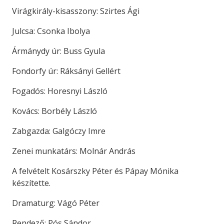
Virágkirály-kisasszony: Szirtes Ági
Julcsa: Csonka Ibolya
Ármánydy úr: Buss Gyula
Fondorfy úr: Ráksányi Gellért
Fogadós: Horesnyi László
Kovács: Borbély László
Zabgazda: Galgóczy Imre
Zenei munkatárs: Molnár András
A felvételt Kosárszky Péter és Pápay Mónika
készítette.
Dramaturg: Vágó Péter
Rendező: Pós Sándor