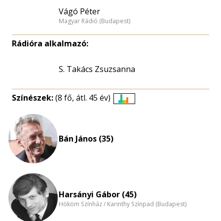
Vágó Péter
Magyar Rádió (Budapest)
Rádióra alkalmazó:
S. Takács Zsuzsanna
Színészek:
(8 fő, átl. 45 év)
Életkori
eloszlás
nagyítása
Bán János (35)
Harsányi Gábor (45)
Hököm Színház / Karinthy Színpad (Budapest)