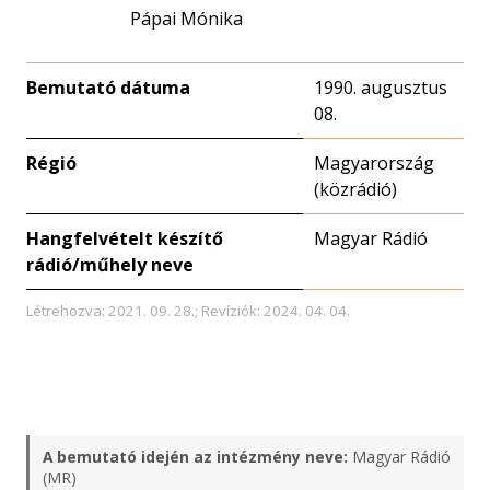
Pápai Mónika
Bemutató dátuma
1990. augusztus
08.
Régió
Magyarország
(közrádió)
Hangfelvételt készítő
Magyar Rádió
rádió/műhely neve
Létrehozva: 2021. 09. 28.; Revíziók: 2024. 04. 04.
A bemutató idején az intézmény neve:
Magyar Rádió
(MR)