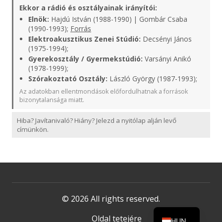
Ekkor a rádió és osztályainak irányítói:
Elnök:
Hajdú István (1988-1990) | Gombár Csaba
(1990-1993);
Forrás
Elektroakusztikus Zenei Stúdió:
Decsényi János
(1975-1994);
Gyerekosztály / Gyermekstúdió:
Varsányi Anikó
(1978-1999);
Szórakoztató Osztály:
László György (1987-1993);
Az adatokban ellentmondások előfordulhatnak a források
bizonytalansága miatt.
Hiba? Javítanivaló? Hiány? Jelezd a nyitólap alján levő
címünkön.
© 2026 All rights reserved.
Oldal tetejére
HUN