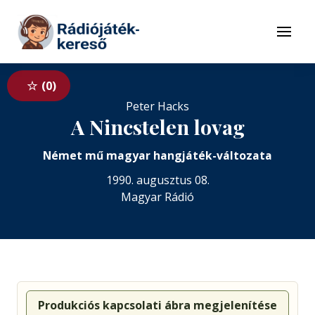
Tovább a navigációhoz
Tovább a tartalomhoz
Menü
0
Peter Hacks
A Nincstelen lovag
Német mű magyar hangjáték-változata
1990. augusztus 08.
Magyar Rádió
Produkciós kapcsolati ábra megjelenítése