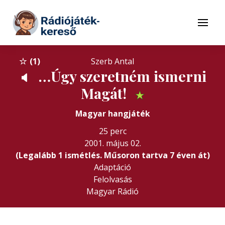
Tovább a navigációhoz
Tovább a tartalomhoz
Menü
1
Szerb Antal
…Úgy szeretném ismerni
🔈
Magát!
★
Magyar hangjáték
25 perc
2001. május 02.
(Legalább 1 ismétlés. Műsoron tartva 7 éven át)
Adaptáció
Felolvasás
Magyar Rádió