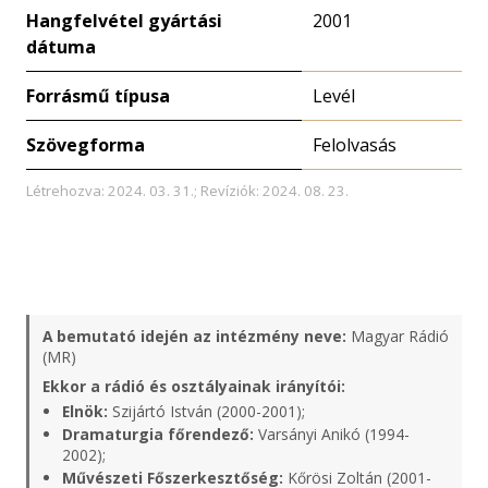
Hangfelvétel gyártási
2001
dátuma
Forrásmű típusa
Levél
Szövegforma
Felolvasás
Létrehozva: 2024. 03. 31.; Revíziók: 2024. 08. 23.
A bemutató idején az intézmény neve:
Magyar Rádió
(MR)
Ekkor a rádió és osztályainak irányítói:
Elnök:
Szijártó István (2000-2001);
Dramaturgia főrendező:
Varsányi Anikó (1994-
2002);
Művészeti Főszerkesztőség:
Kőrösi Zoltán (2001-