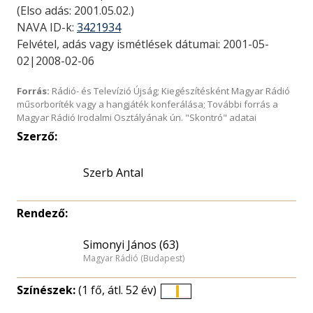
(Elso adás: 2001.05.02.)
NAVA ID-k:
3421934
Felvétel, adás vagy ismétlések dátumai: 2001-05-
02|2008-02-06
Forrás:
Rádió- és Televízió Újság; Kiegészítésként Magyar Rádió
műsorboríték vagy a hangjáték konferálása; További forrás a
Magyar Rádió Irodalmi Osztályának ún. "Skontró" adatai
Szerző:
Szerb Antal
Rendező:
Simonyi János (63)
Magyar Rádió (Budapest)
Színészek:
(1 fő, átl. 52 év)
Életkori