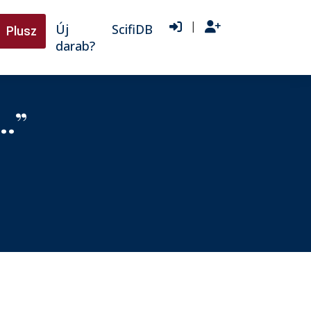
|
Új
ScifiDB
Plusz
darab?
k…”