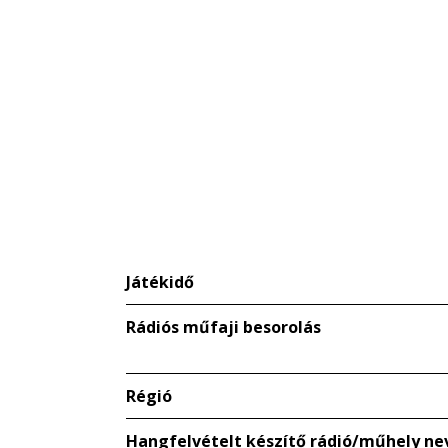
Játékidő
Rádiós műfaji besorolás
Régió
Hangfelvételt készítő rádió/műhely ne