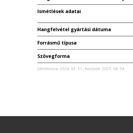
Ismétlések adatai
Hangfelvétel gyártási dátuma
Forrásmű típusa
Szövegforma
Létrehozva: 2024. 03. 31.; Revíziók: 2025. 08. 04.