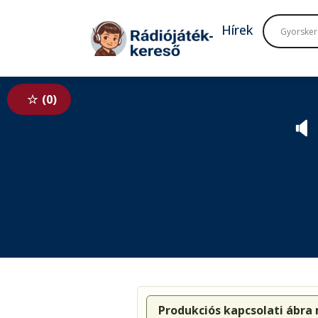
Tovább a navigációhoz
Tovább a tartalomhoz
Hírek
0
🔈
Produkciós kapcsolati ábra