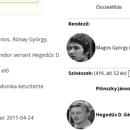
Összeállítás
Rendező:
 János, Rónay György,
Magos György (
ndor verseit Hegedűs D.
 elő
Színészek:
(4 fő, átl. 52 év)
 Monika készítette
Pilinszky János
Hegedűs D. Gé
ai: 2011-04-24