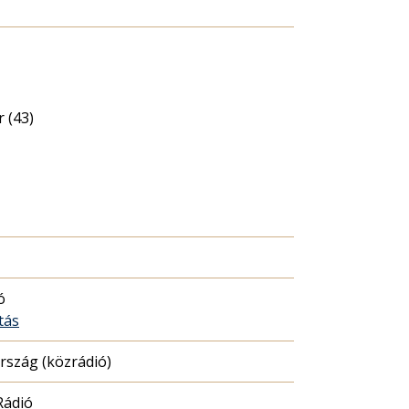
 (43)
ó
tás
szág (közrádió)
Rádió