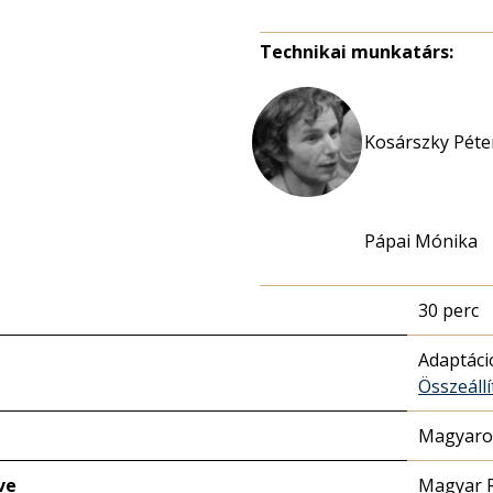
Technikai munkatárs:
Kosárszky Péter
Pápai Mónika
30 perc
Adaptáci
Összeállí
Magyaror
ve
Magyar 