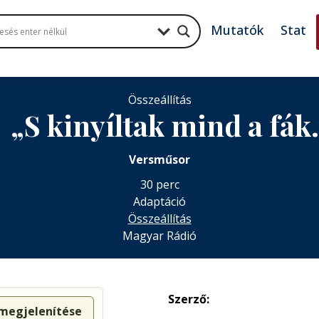
Mutatók
Stat
Összeállítás
„S kinyíltak mind a fá
Versműsor
30 perc
Adaptáció
Összeállítás
Magyar Rádió
Szerző:
 megjelenítése