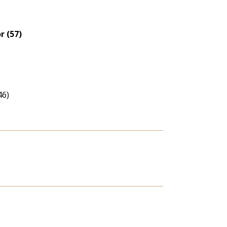
r (57)
46)