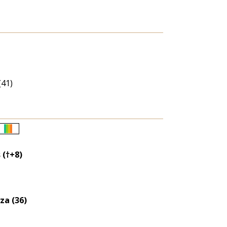
41)
Életkori
eloszlás
 (†+8)
nagyítása
za (36)