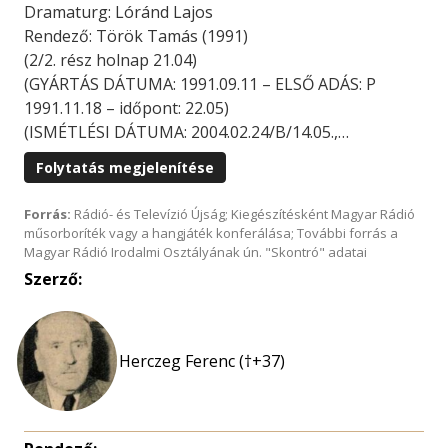
Dramaturg: Lóránd Lajos
Rendező: Török Tamás (1991)
(2/2. rész holnap 21.04)
(GYÁRTÁS DÁTUMA: 1991.09.11 – ELSŐ ADÁS: P
1991.11.18 – időpont: 22.05)
(ISMÉTLÉSI DÁTUMA: 2004.02.24/B/14.05.,…
Folytatás megjelenítése
Forrás:
Rádió- és Televízió Újság; Kiegészítésként Magyar Rádió
műsorboríték vagy a hangjáték konferálása; További forrás a
Magyar Rádió Irodalmi Osztályának ún. "Skontró" adatai
Szerző:
Herczeg Ferenc (†+37)