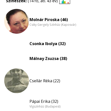
Színészek:
(14 fő, átl. 43 év)
Életkori
eloszlás
nagyítása
Molnár Piroska (46)
Csiky Gergely Színház (Kaposvár)
Csonka Ibolya (32)
Málnay Zsuzsa (38)
Csellár Réka (22)
Pápai Erika (32)
Vígszínház (Budapest)