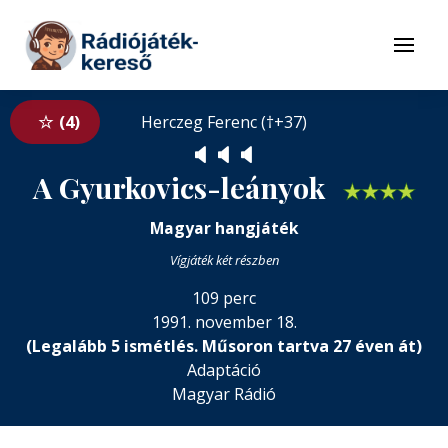
Tovább a navigációhoz
Tovább a tartalomhoz
Menü
4
Herczeg Ferenc (†+37)
🔈
🔈
🔈
A Gyurkovics-leányok
★
★
★
★
Magyar hangjáték
Vígjáték két részben
109 perc
1991. november 18.
(Legalább 5 ismétlés. Műsoron tartva 27 éven át)
Adaptáció
Magyar Rádió