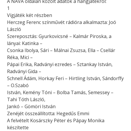
A NAVA oldalán közölt adatok a hangjátékról:
1
Vígjáték két részben
Herczeg Ferenc színművét rádióra alkalmazta: Joó
László
Szereposztás: Gyurkovicsné – Kalmár Piroska, a
lányai: Katinka –
Csonka Ibolya, Sári – Málnai Zsuzsa, Ella – Csellár
Réka, Mici –
Pápai Erika, Radványi ezredes – Sztankay István,
Radványi Gida –
Schnell Ádám, Horkay Feri – Hirtling István, Sándorffy
– O.Szabó
István, Kemény Tóni – Bolba Tamás, Semessey –
Tahi Tóth László,
Jankó – Gömöri István
Zenéjét összeállította: Hegedűs Emmi
A felvételt Kosárszky Péter és Pápay Monika
készítette