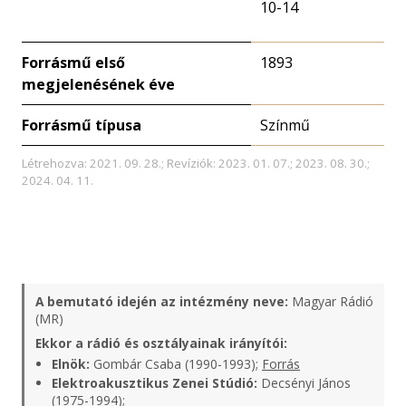
10-14
Forrásmű első
1893
megjelenésének éve
Forrásmű típusa
Színmű
Létrehozva: 2021. 09. 28.; Revíziók: 2023. 01. 07.; 2023. 08. 30.;
2024. 04. 11.
A bemutató idején az intézmény neve:
Magyar Rádió
(MR)
Ekkor a rádió és osztályainak irányítói:
Elnök:
Gombár Csaba (1990-1993);
Forrás
Elektroakusztikus Zenei Stúdió:
Decsényi János
(1975-1994);