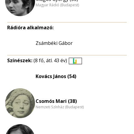
Magyar Rádió (Budapest)
Rádióra alkalmazó:
Zsámbéki Gábor
Színészek:
(8 fő, átl. 43 év)
Életkori
eloszlás
Kovács János (54)
nagyítása
Csomós Mari (38)
Nemzeti Színház (Budapest)