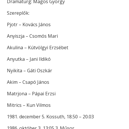
Dramaturg: Magos György
Szereplők:
Pjotr – Kovács János
Anyiszja – Csomós Mari
Akulina – Kútvölgyi Erzsébet
Anyutka – Jani Ildikó
Nyikita – Gáti Oszkár
Akim – Csapó János
Matrjona – Pápai Erzsi
Mitrics – Kun Vilmos
1981. december 5. Kossuth, 18.50 – 20.03
1986. október 3, 13:05 3. Műsor