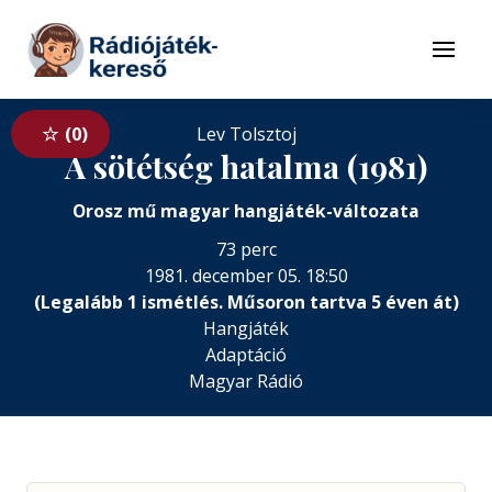
Tovább a navigációhoz
Tovább a tartalomhoz
Menü
0
Lev Tolsztoj
A sötétség hatalma (1981)
Orosz mű magyar hangjáték-változata
73 perc
1981. december 05. 18:50
(Legalább 1 ismétlés. Műsoron tartva 5 éven át)
Hangjáték
Adaptáció
Magyar Rádió