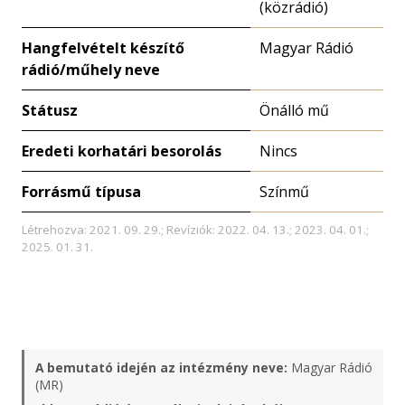
(közrádió)
Hangfelvételt készítő
Magyar Rádió
rádió/műhely neve
Státusz
Önálló mű
Eredeti korhatári besorolás
Nincs
Forrásmű típusa
Színmű
Létrehozva: 2021. 09. 29.; Revíziók: 2022. 04. 13.; 2023. 04. 01.;
2025. 01. 31.
A bemutató idején az intézmény neve:
Magyar Rádió
(MR)