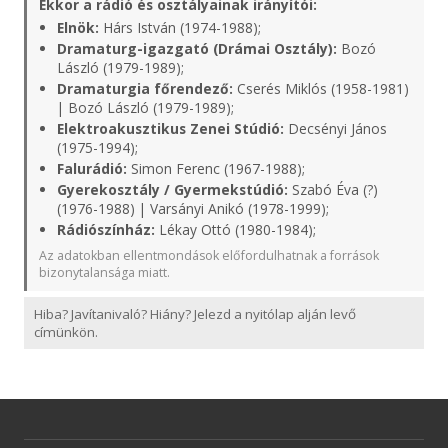
Ekkor a rádió és osztályainak irányítói:
Elnök:
Hárs István (1974-1988);
Dramaturg-igazgató (Drámai Osztály):
Bozó
László (1979-1989);
Dramaturgia főrendező:
Cserés Miklós (1958-1981)
| Bozó László (1979-1989);
Elektroakusztikus Zenei Stúdió:
Decsényi János
(1975-1994);
Falurádió:
Simon Ferenc (1967-1988);
Gyerekosztály / Gyermekstúdió:
Szabó Éva (?)
(1976-1988) | Varsányi Anikó (1978-1999);
Rádiószínház:
Lékay Ottó (1980-1984);
Az adatokban ellentmondások előfordulhatnak a források
bizonytalansága miatt.
Hiba? Javítanivaló? Hiány? Jelezd a nyitólap alján levő
címünkön.