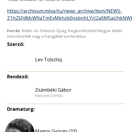
https://archivum.mtva.hu/news_archive/item/NEWS-
Z1h2SFdMcW9aTmEvMkhzb0oxbnhLYzJ2a0M5aUhkNWI
Forrás:
Rádió- és Televízió Újság; Kiegészítésként Magyar Rádió
műsorboríték vagy a hangjáték konferálása
Szerző:
Lev Tolsztoj
Rendező:
Zsámbéki Gábor
Nemzeti Színház
Dramaturg:
Magos György (33)