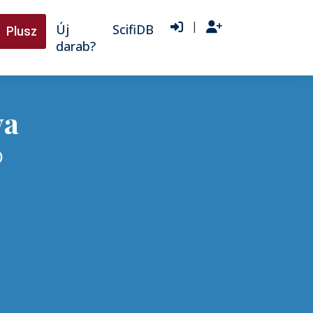
|
Új
ScifiDB
Plusz
darab?
ya
)