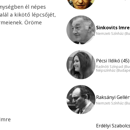
énységben él népes
alál a kikötő lépcsőjét,
ermeienek. Öröme
Sinkovits Imre
Nemzeti Színház (B
Pécsi Ildikó (45)
Radnóti Színpad (Bu
Népszínház (Budape
Raksányi Gellért
Nemzeti Színház (B
 Imre
Erdélyi Szabolc