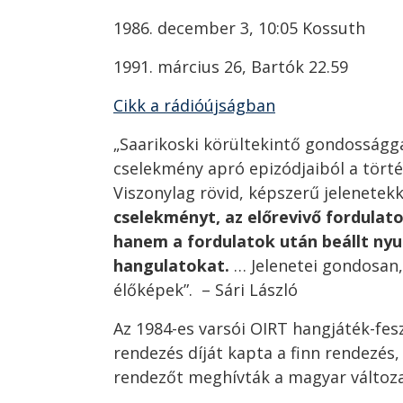
1986. december 3, 10:05 Kossuth
1991. március 26, Bartók 22.59
Cikk a rádióújságban
„Saarikoski körültekintő gondosságga
cselekmény apró epizódjaiból a törté
Viszonylag rövid, képszerű jelenetekk
cselekményt, az előrevivő fordulat
hanem a fordulatok után beállt ny
hangulatokat.
… Jelenetei gondosan
élőképek”. – Sári László
Az 1984-es varsói OIRT hangjáték-fes
rendezés díját kapta a finn rendezés,
rendezőt meghívták a magyar változa