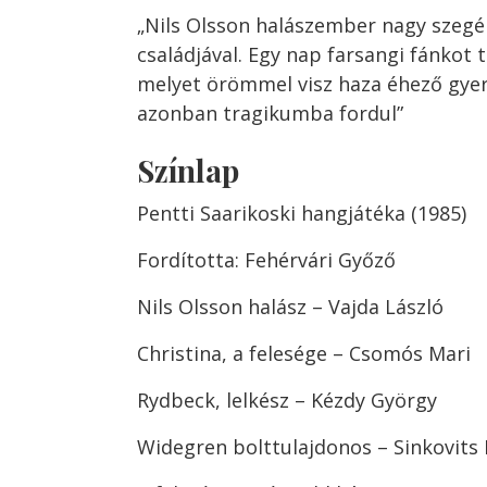
„Nils Olsson halászember nagy szeg
családjával. Egy nap farsangi fánkot t
melyet örömmel visz haza éhező gy
azonban tragikumba fordul”
Színlap
Pentti Saarikoski hangjátéka (1985)
Fordította: Fehérvári Győző
Nils Olsson halász – Vajda László
Christina, a felesége – Csomós Mari
Rydbeck, lelkész – Kézdy György
Widegren bolttulajdonos – Sinkovits