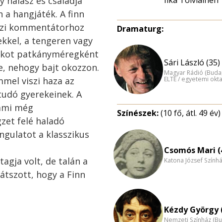
y halász és családja
 a hangjáték. A finn
ázi kommentátorhoz
Dramaturg:
ekkel, a tengeren vagy
ánkot patkányméregként
Sári László (35)
e, nehogy bajt okozzon.
Magyar Rádió (Buda
ELTE / egyetemi okt
mmel viszi haza az
tudó gyerekeinek. A
 ami még
Színészek:
(10 fő, átl. 49 év)
gzet felé haladó
ngulatot a klasszikus
Csomós Mari (
tagja volt, de talán a
Katona József Szính
átszott, hogy a Finn
Kézdy György 
Nemzeti Színház (B