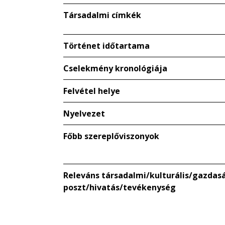
Társadalmi címkék
Történet időtartama
Cselekmény kronológiája
Felvétel helye
Nyelvezet
Főbb szereplőviszonyok
Releváns társadalmi/kulturális/gazdaság
poszt/hivatás/tevékenység