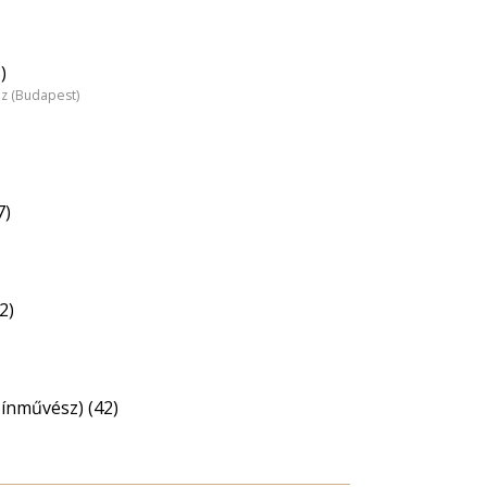
)
áz (Budapest)
7)
2)
zínművész) (42)