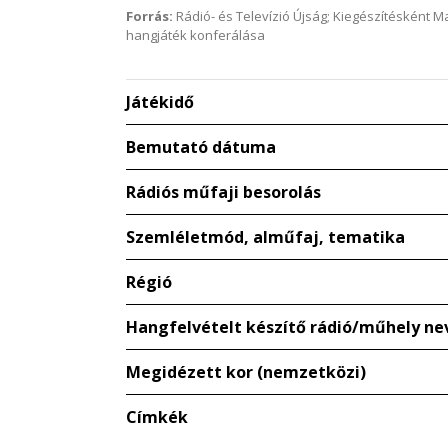
Forrás:
Rádió- és Televízió Újság; Kiegészítésként 
hangjáték konferálása
Játékidő
Bemutató dátuma
Rádiós műfaji besorolás
Szemléletmód, alműfaj, tematika
Régió
Hangfelvételt készítő rádió/műhely ne
Megidézett kor (nemzetközi)
Címkék