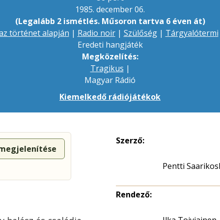
1985. december 06.
(Legalább 2 ismétlés. Műsoron tartva 6 éven át)
az történet alapján
|
Radio noir
|
Szülőség
|
Tárgyalótermi
Eredeti hangjáték
Megközelítés:
Tragikus
|
Magyar Rádió
Kiemelkedő rádiójátékok
Szerző:
 megjelenítése
Pentti Saarikos
Rendező:
Ilka Toiviainen