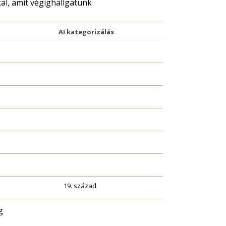
al, amit végighallgatunk
AI kategorizálás
19. század
g