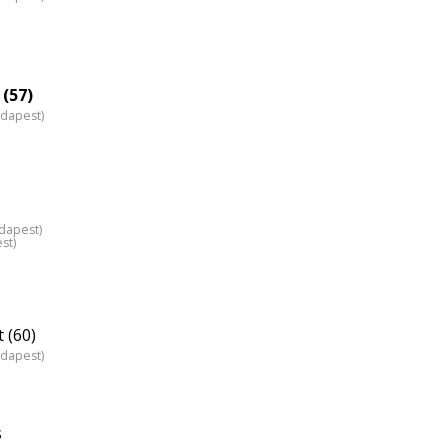
 (57)
udapest)
dapest)
st)
 (60)
udapest)
s