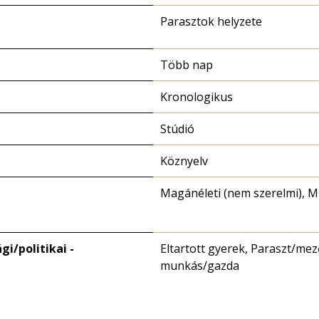
Parasztok helyzete
Több nap
Kronologikus
Stúdió
Köznyelv
Magánéleti (nem szerelmi), 
i/politikai -
Eltartott gyerek, Paraszt/me
munkás/gazda