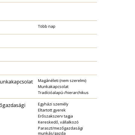
Több nap
Magánéleti (nem szerelmi)
Munkakapcsolat
Munkakapcsolat
Tradícióalapú-/hierarchikus
Egyházi személy
zőgazdasági
Eltartott gyerek
Erőszakszerv tagja
Kereskedő, vállalkozó
Paraszt/mezőgazdasági
munkás/gazda