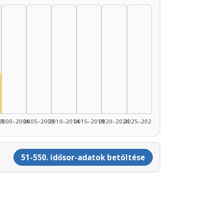
89: 4
1990–1994: 3
nész, 1995–1999: 3
99
2000–2004
2005–2009
2010–2014
2015–2019
2020–2024
2025–2026
51-550. idősor-adatok betöltése