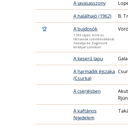
A javasasszony
Lope
A halálhajó (1962)
B. T
🏆
A bujdosók
Vörö
1393 táján, Kont és
társainak szembenállását
mutatja be Zsigmond
királlyal szemben.
A keserű lapu
Gala
A harmadik éjszaka
Csur
(Csurka)
A cserjésben
Aku
Rjú
A kaftános
Taká
fejedelem