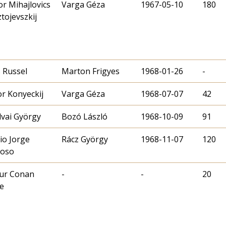
or Mihajlovics
Varga Géza
1967-05-10
180
tojevszkij
 Russel
Marton Frigyes
1968-01-26
-
or Konyeckij
Varga Géza
1968-07-07
42
vai György
Bozó László
1968-10-09
91
io Jorge
Rácz György
1968-11-07
120
doso
ur Conan
-
-
20
e