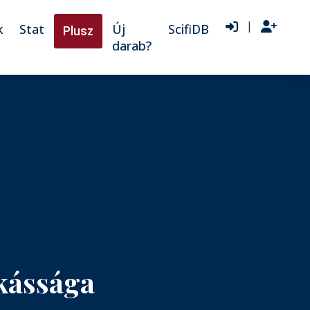
|
k
Stat
Új
ScifiDB
Plusz
darab?
nkássága