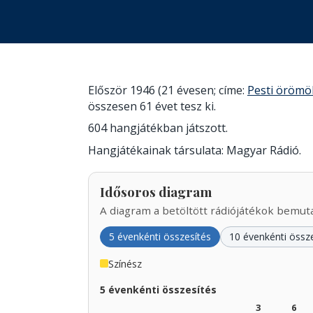
Először 1946 (21 évesen; címe:
Pesti örömö
összesen 61 évet tesz ki.
604 hangjátékban játszott.
Hangjátékainak társulata: Magyar Rádió.
Idősoros diagram
A diagram a betöltött rádiójátékok bemutat
5 évenkénti összesítés
10 évenkénti össz
Színész
5 évenkénti összesítés
3
6