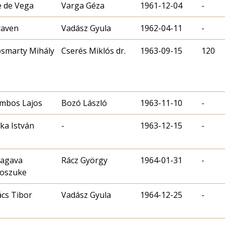
 de Vega
Varga Géza
1961-12-04
-
raven
Vadász Gyula
1962-04-11
-
smarty Mihály
Cserés Miklós dr.
1963-09-15
120
mbos Lajos
Bozó László
1963-11-10
-
ka István
-
1963-12-15
-
tagava
Rácz György
1964-01-31
-
noszuke
cs Tibor
Vadász Gyula
1964-12-25
-