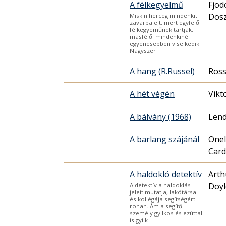
A félkegyelmű
Fjod
Dosz
Miskin herceg mindenkit
zavarba ejt, mert egyfelől
félkegyeműnek tartják,
másfélől mindenkinél
egyenesebben viselkedik.
Nagyszer
A hang (R.Russel)
Ross
A hét végén
Vikt
A bálvány (1968)
Lend
A barlang szájánál
Onel
Car
A haldokló detektív
Arth
Doyl
A detektív a haldoklás
jeleit mutatja, lakótársa
és kollégája segítségért
rohan. Ám a segítő
személy gyilkos és ezúttal
is gyilk