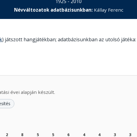
1925 - 2010
Névváltozatok adatbázisunkban:
Kállay Ferenc
k
) játszott hangjátékban; adatbázisunkban az utolsó játéka:
ási évei alapján készült.
esítés
2
8
5
5
6
4
4
3
3