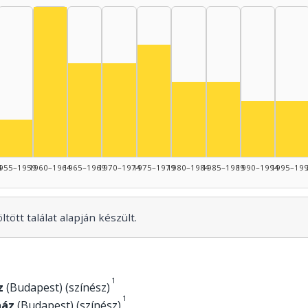
Színész, 1960–1964: 8
nész, 1950–1954: 6
Színész, 1975–1979: 6
Színész, 1965–1969: 5
Színész, 1970–1974: 5
Színész, 1980–1984: 4
Színész, 1985–19
945–1949: 3
Színész, 
Szí
Színész, 1955–1959: 2
4
955–1959
1960–1964
1965–1969
1970–1974
1975–1979
1980–1984
1985–1989
1990–1994
1995–19
tött találat alapján készült.
1
z
(Budapest) (színész)
1
ház
(Budapest) (színész)