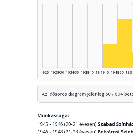
Szí
Színész, 1
1925–1929
1930–1934
1935–1939
1940–1944
1945–1949
1950–195
1
Az idősoros diagram jelenleg 50 / 604 betöl
Munkássága:
1945 - 1946 (20-21 évesen)
Szabad Színhá
1946 - 1948 (21-23 évesen)
Belvárosi Szín