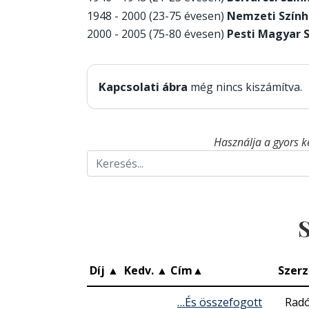
1948 - 2000 (23-75 évesen)
Nemzeti Szính
2000 - 2005 (75-80 évesen)
Pesti Magyar 
Kapcsolati ábra
még nincs kiszámítva.
Használja a gyors k
S
Díj
▲
Kedv.
▲
Cím
▲
Szerz
…És összefogott
Radó