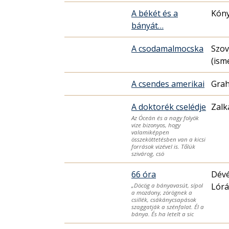
A békét és a
Kóny
bányát…
A csodamalmocska
Szov
(ism
A csendes amerikai
Gra
A doktorék cselédje
Zalk
Az Óceán és a nagy folyók
vize bizonyos, hogy
valamiképpen
összeköttetésben van a kicsi
források vizével is. Tőlük
szivárog, csö
66 óra
Dévé
Lórá
„Döcög a bányavasút, sípol
a mozdony, zörögnek a
csillék, csákánycsapások
szaggatják a szénfalat. Él a
bánya. És ha letelt a sic