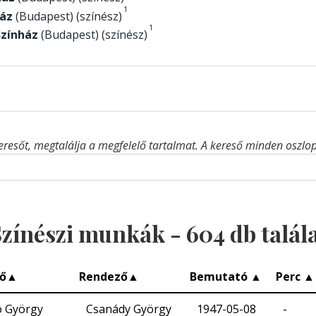
1
áz
(Budapest) (színész)
1
Színház
(Budapest) (színész)
eresőt, megtalálja a megfelelő tartalmat. A kereső minden oszlop 
zínészi munkák -
604
db talál
ő
▲
Rendező
▲
Bemutató
▲
Perc
▲
 György
Csanády György
1947-05-08
-