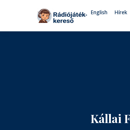
Tovább a navigációhoz
Tovább a tartalomhoz
English
Hírek
Kállai 