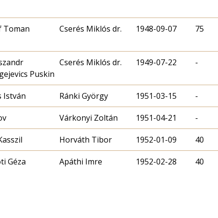
f Toman
Cserés Miklós dr.
1948-09-07
75
szandr
Cserés Miklós dr.
1949-07-22
-
gejevics Puskin
s István
Ránki György
1951-03-15
-
ov
Várkonyi Zoltán
1951-04-21
-
Kasszil
1952-01-09
40
ti Géza
Apáthi Imre
1952-02-28
40