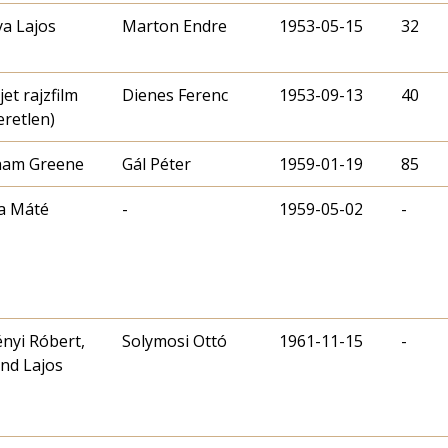
a Lajos
Marton Endre
1953-05-15
32
jet rajzfilm
Dienes Ferenc
1953-09-13
40
eretlen)
ham Greene
Gál Péter
1959-01-19
85
a Máté
-
1959-05-02
-
nyi Róbert,
Solymosi Ottó
1961-11-15
-
nd Lajos