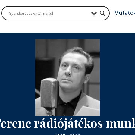
Mutató
Ferenc rádiójátékos mu