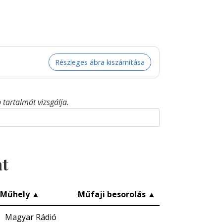
Részleges ábra kiszámítása
tartalmát vizsgálja.
at
Műhely
▲
Műfaji besorolás
▲
Magyar Rádió