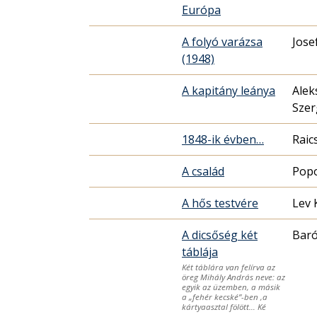
Európa
A folyó varázsa
Jose
(1948)
A kapitány leánya
Alek
Szer
1848-ik évben…
Raic
A család
Pop
A hős testvére
Lev 
A dicsőség két
Baró
táblája
Két táblára van felírva az
öreg Mihály András neve: az
egyik az üzemben, a másik
a „fehér kecské”-ben ,a
kártyaasztal fölött… Ké