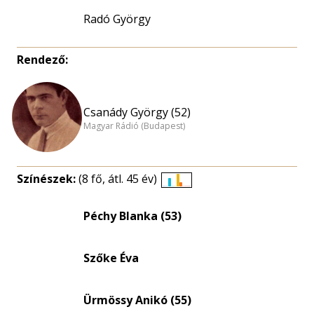
Radó György
Rendező:
Csanády György (52)
Magyar Rádió (Budapest)
Színészek:
(8 fő, átl. 45 év)
Életkori
eloszlás
Péchy Blanka (53)
nagyítása
Szőke Éva
Ürmössy Anikó (55)