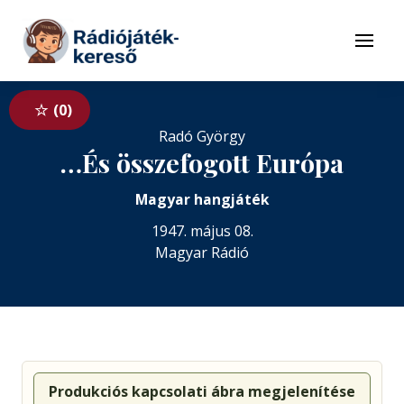
Tovább a navigációhoz
Tovább a tartalomhoz
Menü
0
Radó György
…És összefogott Európa
Magyar hangjáték
1947. május 08.
Magyar Rádió
Produkciós kapcsolati ábra megjelenítése