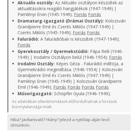
Aktuális osztály:
Az Aktuális osztályon készültek az
aktualitásokra reagáló hangjátékok (1947-1949) |
Pamlényi Ervin (1945-1949);
Forrás
Forrás
Dramaturg-igazgató (Drámai Osztály):
Kolozsvári
Grandpierre Emil és Cserés Miklós (1947-1949) |
Cserés Miklós (1945-1949);
Forrás
Forrás
Falurádió:
A falurádióban is készültek (1947-1949);
Forrás
Gyerekosztály / Gyermekstúdió:
Pápa Relli (1946-
1949) | Irodalmi Osztályon belül (1946-1954);
Forrás
Irodalmi Osztály:
Képes Géza - Falurádió indítója, a
Gyermekrádió megindítása. (1946-1954) | Kolozsvári
Grandpierre Emil és Cserés Miklós (1947-1949) |
Pamlényi Ervin (1945-1949) | Kolozsvári Grandpierre
Emil (1946-1949);
Forrás
Forrás
Forrás
Forrás
Műsorigazgató:
Schöpflin Gyula (1946-1949);
Az adatokban ellentmondások előfordulhatnak a források
bizonytalansága miatt.
Hiba? Javítanivaló? Hiány? Jelezd a nyitólap alján levő
címünkön.