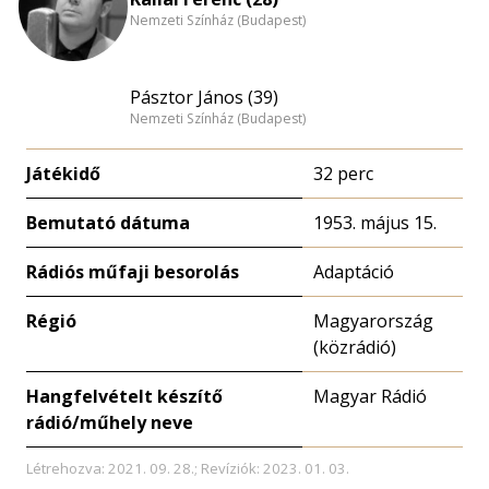
Nemzeti Színház (Budapest)
Pásztor János (39)
Nemzeti Színház (Budapest)
Játékidő
32 perc
Bemutató dátuma
1953. május 15.
Rádiós műfaji besorolás
Adaptáció
Régió
Magyarország
(közrádió)
Hangfelvételt készítő
Magyar Rádió
rádió/műhely neve
Létrehozva: 2021. 09. 28.; Revíziók: 2023. 01. 03.