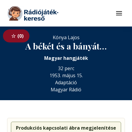
Tovább a navigációhoz
Tovább a tartalomhoz
Menü
0
Kónya Lajos
A békét és a bányát…
Magyar hangjáték
32 perc
1953. május 15.
Adaptáció
Magyar Rádió
Produkciós kapcsolati ábra megjelenítése