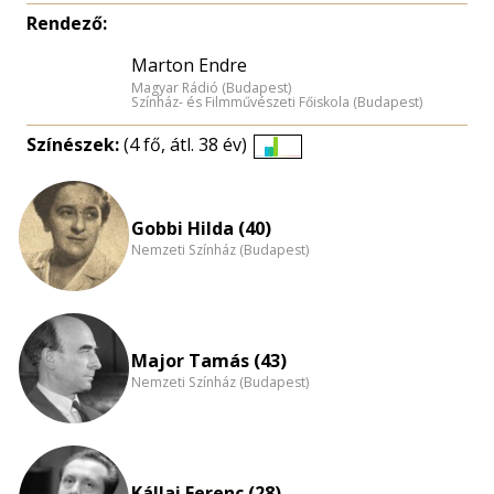
Rendező:
Marton Endre
Magyar Rádió (Budapest)
Színház- és Filmművészeti Főiskola (Budapest)
Színészek:
(4 fő, átl. 38 év)
Életkori
eloszlás
nagyítása
Gobbi Hilda (40)
Nemzeti Színház (Budapest)
Major Tamás (43)
Nemzeti Színház (Budapest)
Kállai Ferenc (28)