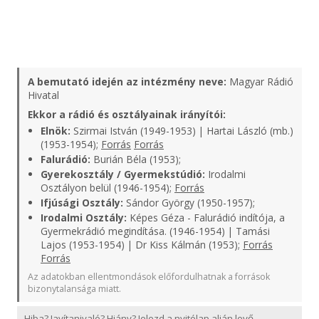
A bemutató idején az intézmény neve:
Magyar Rádió
Hivatal
Ekkor a rádió és osztályainak irányítói:
Elnök:
Szirmai István (1949-1953) | Hartai László (mb.)
(1953-1954);
Forrás
Forrás
Falurádió:
Burián Béla (1953);
Gyerekosztály / Gyermekstúdió:
Irodalmi
Osztályon belül (1946-1954);
Forrás
Ifjúsági Osztály:
Sándor György (1950-1957);
Irodalmi Osztály:
Képes Géza - Falurádió indítója, a
Gyermekrádió megindítása. (1946-1954) | Tamási
Lajos (1953-1954) | Dr Kiss Kálmán (1953);
Forrás
Forrás
Az adatokban ellentmondások előfordulhatnak a források
bizonytalansága miatt.
Hiba? Javítanivaló? Hiány? Jelezd a nyitólap alján levő