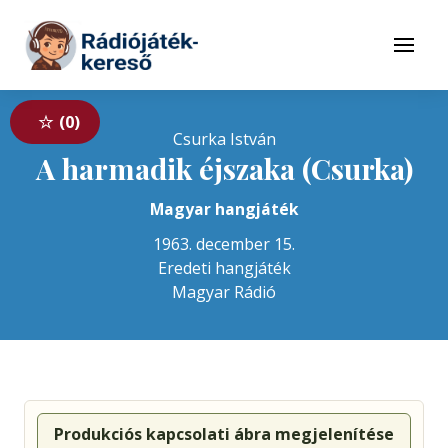
Tovább a navigációhoz
Tovább a tartalomhoz
Menü
0
Csurka István
A harmadik éjszaka (Csurka)
Magyar hangjáték
1963. december 15.
Eredeti hangjáték
Magyar Rádió
Produkciós kapcsolati ábra megjelenítése