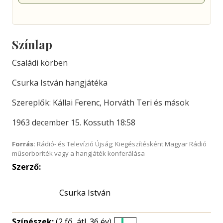
Színlap
Családi körben
Csurka István hangjátéka
Szereplők: Kállai Ferenc, Horváth Teri és mások
1963 december 15. Kossuth 18:58
Forrás:
Rádió- és Televízió Újság; Kiegészítésként Magyar Rádió
műsorboríték vagy a hangjáték konferálása
Szerző:
Csurka István
Színészek:
(2 fő, átl. 36 év)