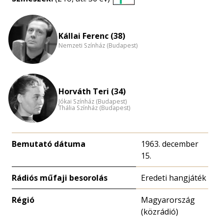
Életkori
eloszlás
nagyítása
Kállai Ferenc (38)
Nemzeti Színház (Budapest)
Horváth Teri (34)
Jókai Színház (Budapest)
Thália Színház (Budapest)
Bemutató dátuma
1963. december
15.
Rádiós műfaji besorolás
Eredeti hangjáték
Régió
Magyarország
(közrádió)