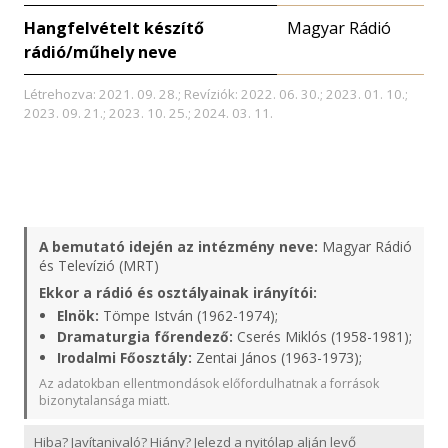
Hangfelvételt készítő
Magyar Rádió
rádió/műhely neve
Létrehozva: 2021. 09. 28.; Revíziók: 2022. 06. 30.; 2023. 01. 10.;
2023. 09. 21.; 2023. 10. 25.; 2024. 03. 11.
A bemutató idején az intézmény neve:
Magyar Rádió
és Televízió (MRT)
Ekkor a rádió és osztályainak irányítói:
Elnök:
Tömpe István (1962-1974);
Dramaturgia főrendező:
Cserés Miklós (1958-1981);
Irodalmi Főosztály:
Zentai János (1963-1973);
Az adatokban ellentmondások előfordulhatnak a források
bizonytalansága miatt.
Hiba? Javítanivaló? Hiány? Jelezd a nyitólap alján levő