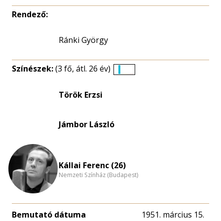
Rendező:
Ránki György
Színészek:
(3 fő, átl. 26 év)
Életkori
eloszlás
Török Erzsi
nagyítása
Jámbor László
Kállai Ferenc (26)
Nemzeti Színház (Budapest)
Bemutató dátuma
1951. március 15.