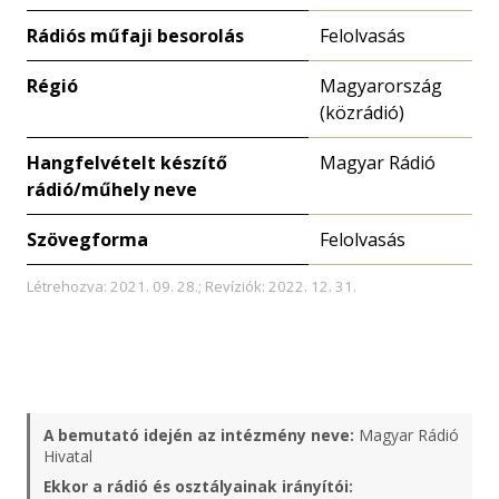
Rádiós műfaji besorolás
Felolvasás
Régió
Magyarország
(közrádió)
Hangfelvételt készítő
Magyar Rádió
rádió/műhely neve
Szövegforma
Felolvasás
Létrehozva: 2021. 09. 28.; Revíziók: 2022. 12. 31.
A bemutató idején az intézmény neve:
Magyar Rádió
Hivatal
Ekkor a rádió és osztályainak irányítói: