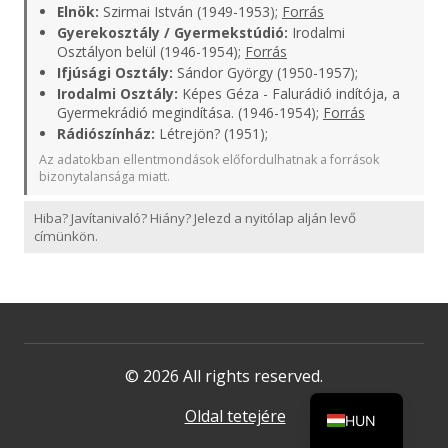
Elnök:
Szirmai István (1949-1953);
Forrás
Gyerekosztály / Gyermekstúdió:
Irodalmi
Osztályon belül (1946-1954);
Forrás
Ifjúsági Osztály:
Sándor György (1950-1957);
Irodalmi Osztály:
Képes Géza - Falurádió indítója, a
Gyermekrádió megindítása. (1946-1954);
Forrás
Rádiószínház:
Létrejön? (1951);
Az adatokban ellentmondások előfordulhatnak a források
bizonytalansága miatt.
Hiba? Javítanivaló? Hiány? Jelezd a nyitólap alján levő
címünkön.
© 2026 All rights reserved.
Oldal tetejére
HUN