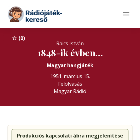
Tovább a navigációhoz
Tovább a tartalomhoz
Menü
0
Raics István
1848-ik évben…
Magyar hangjáték
1951. március 15.
Felolvasás
Magyar Rádió
Produkciós kapcsolati ábra megjelenítése