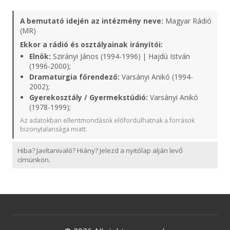
A bemutató idején az intézmény neve:
Magyar Rádió
(MR)
Ekkor a rádió és osztályainak irányítói:
Elnök:
Szirányi János (1994-1996) | Hajdú István
(1996-2000);
Dramaturgia főrendező:
Varsányi Anikó (1994-
2002);
Gyerekosztály / Gyermekstúdió:
Varsányi Anikó
(1978-1999);
Az adatokban ellentmondások előfordulhatnak a források
bizonytalansága miatt.
Hiba? Javítanivaló? Hiány? Jelezd a nyitólap alján levő
címünkön.