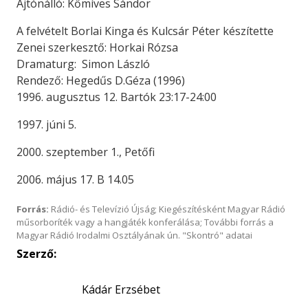
Ajtónálló: Kőmíves Sándor
A felvételt Borlai Kinga és Kulcsár Péter készítette
Zenei szerkesztő: Horkai Rózsa
Dramaturg: Simon László
Rendező: Hegedűs D.Géza (1996)
1996. augusztus 12. Bartók 23:17-24:00
1997. júni 5.
2000. szeptember 1., Petőfi
2006. május 17. B 14.05
Forrás:
Rádió- és Televízió Újság; Kiegészítésként Magyar Rádió
műsorboríték vagy a hangjáték konferálása; További forrás a
Magyar Rádió Irodalmi Osztályának ún. "Skontró" adatai
Szerző:
Kádár Erzsébet