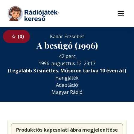
Tovább a navigációhoz
Tovább a tartalomhoz
Menü
0
Kádár Erzsébet
A besúgó (1996)
42 perc
1996. augusztus 12. 23:17
(Legalább 3 ismétlés. Műsoron tartva 10 éven át)
Hangjáték
Adaptáció
Magyar Rádió
Produkciós kapcsolati ábra megjelenítése