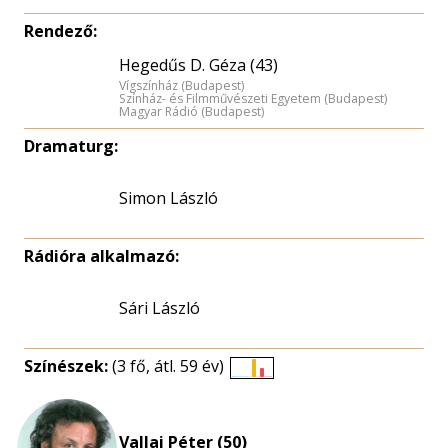
Rendező:
Hegedűs D. Géza (43)
Vígszínház (Budapest)
Színház- és Filmművészeti Egyetem (Budapest)
Magyar Rádió (Budapest)
Dramaturg:
Simon László
Rádióra alkalmazó:
Sári László
Színészek:
(3 fő, átl. 59 év)
Életkori
eloszlás
nagyítása
Vallai Péter (50)