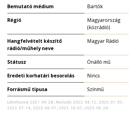
Bemutató médium
Bartók
Régió
Magyarország
(közrádió)
Hangfelvételt készítő
Magyar Rádió
rádió/műhely neve
Státusz
Önálló mű
Eredeti korhatári besorolás
Nincs
Forrásmű típusa
Színmű
Létrehozva: 2021. 09. 28.; Revíziók: 2022. 04. 12.; 2023. 01. 03.;
2023. 07. 14.; 2023. 09. 01.; 2023. 10. 07.; 2025. 06. 24.