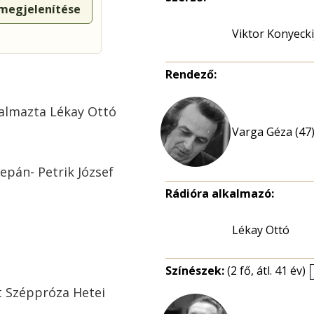
 megjelenítése
Viktor Konyecki
Rendező:
kalmazta Lékay Ottó
Varga Géza (47
yepán- Petrik József
Rádióra alkalmazó:
Lékay Ottó
Színészek:
(2 fő, átl. 41 év)
et Széppróza Hetei