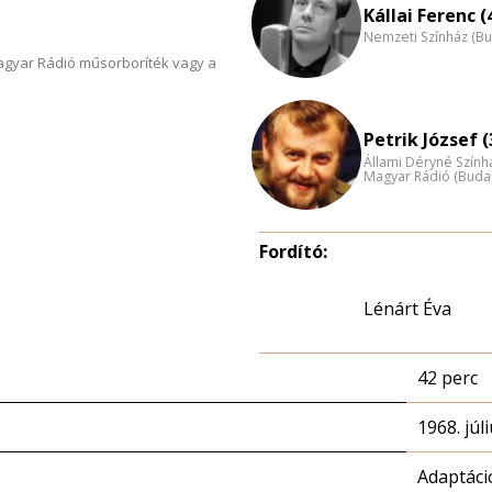
Kállai Ferenc (
Nemzeti Színház (B
Magyar Rádió műsorboríték vagy a
Petrik József (
Állami Déryné Szính
Magyar Rádió (Buda
Fordító:
Lénárt Éva
42 perc
1968. júli
Adaptáci