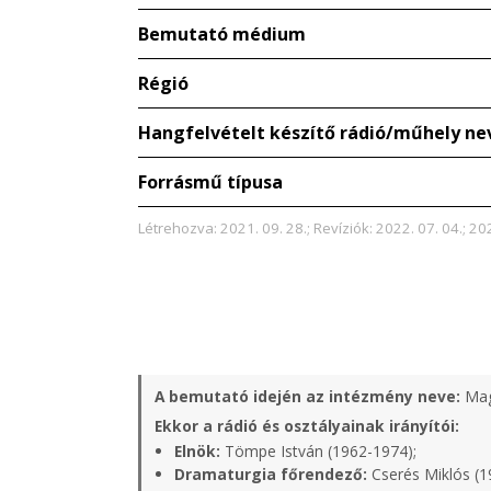
Bemutató médium
Régió
Hangfelvételt készítő rádió/műhely ne
Forrásmű típusa
Létrehozva: 2021. 09. 28.; Revíziók: 2022. 07. 04.; 202
A bemutató idején az intézmény neve:
Mag
Ekkor a rádió és osztályainak irányítói:
Elnök:
Tömpe István (1962-1974);
Dramaturgia főrendező:
Cserés Miklós (1