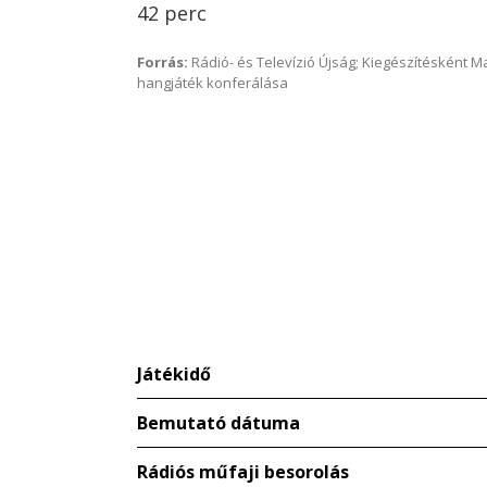
42 perc
Forrás:
Rádió- és Televízió Újság; Kiegészítésként 
hangjáték konferálása
Játékidő
Bemutató dátuma
Rádiós műfaji besorolás