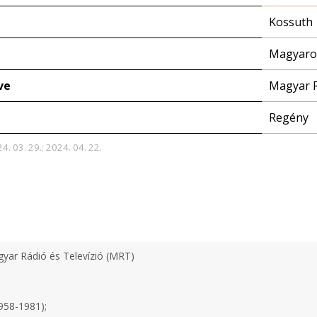
Kossuth
Magyaror
ve
Magyar 
Regény
4. 03. 29.; 2024. 04. 22.
yar Rádió és Televízió (MRT)
958-1981);