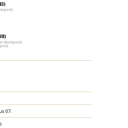
nagyítása
43)
udapest)
38)
áz (Budapest)
pest)
us 07.
ó