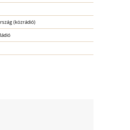
szág (közrádió)
Rádió