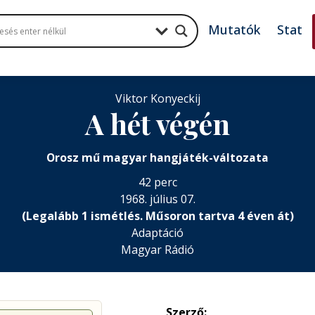
Mutatók
Stat
Viktor Konyeckij
A hét végén
Orosz mű magyar hangjáték-változata
42 perc
1968. július 07.
(Legalább 1 ismétlés. Műsoron tartva 4 éven át)
Adaptáció
Magyar Rádió
Szerző: