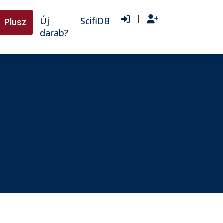
|
Új
ScifiDB
Plusz
darab?