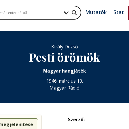
Mutatók
Stat
Király Dezső
Pesti örömök
Magyar hangjáték
1946. március 10.
Magyar Rádió
Szerző:
 megjelenítése