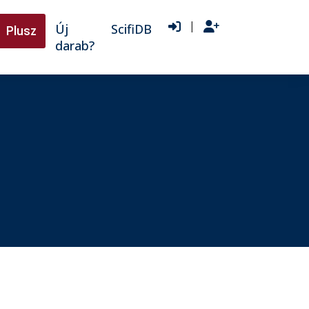
|
Új
ScifiDB
Plusz
darab?