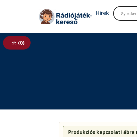
Tovább a navigációhoz
Tovább a tartalomhoz
Hírek
0
Produkciós kapcsolati ábra