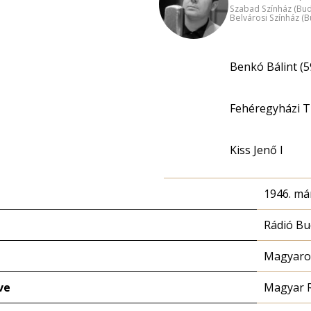
Szabad Színház (Bu
Belvárosi Színház (
Benkó Bálint (5
Fehéregyházi Ti
Kiss Jenő I
1946. már
Rádió Bu
Magyaror
ve
Magyar 