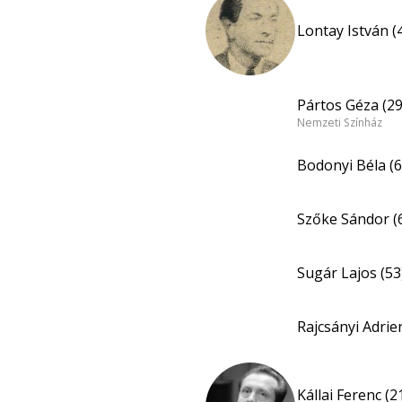
Lontay István (
Pártos Géza (29
Nemzeti Színház
Bodonyi Béla (6
Szőke Sándor (
Sugár Lajos (53
Rajcsányi Adri
Kállai Ferenc (2