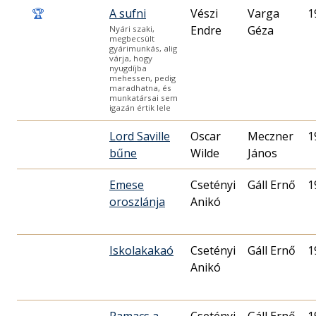
🏆
A sufni
Vészi
Varga
1
Endre
Géza
Nyári szaki,
megbecsült
gyárimunkás, alig
várja, hogy
nyugdíjba
mehessen, pedig
maradhatna, és
munkatársai sem
igazán értik lele
Lord Saville
Oscar
Meczner
1
bűne
Wilde
János
Emese
Csetényi
Gáll Ernő
1
oroszlánja
Anikó
Iskolakakaó
Csetényi
Gáll Ernő
1
Anikó