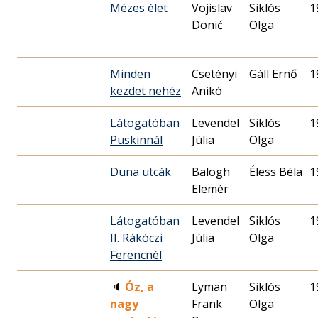
Mézes élet
Vojislav
Siklós
1
Donić
Olga
Minden
Csetényi
Gáll Ernő
1
kezdet nehéz
Anikó
Látogatóban
Levendel
Siklós
1
Puskinnál
Júlia
Olga
Duna utcák
Balogh
Éless Béla
1
Elemér
Látogatóban
Levendel
Siklós
1
II. Rákóczi
Júlia
Olga
Ferencnél
🔈
Óz, a
Lyman
Siklós
1
nagy
Frank
Olga