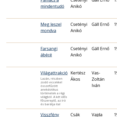
Pamacs a
Csetényi
Gáll Ernő
1
mindentudó
Anikó
Meg leszel
Csetényi
Gáll Ernő
1
mondva
Anikó
Farsangi
Csetényi
Gáll Ernő
1
ábécé
Anikó
Világattrakció
Kertész
Vas-
1
Ákos
Zoltán
Lazán, részben
zsidó viccekkel
Iván
összefűzött
anekdotikus
történetek a régi
világból. A két idős
főszereplő, az író
és barátja ital
Visszfény
Csák
Vajda
1