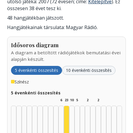
utolsó játéka: 2007 (72 évesen; címe:
Kitelepítve
). Ez
összesen 38 évet tesz ki.
48 hangjátékban játszott.
Hangjátékainak társulata: Magyar Rádió.
Idősoros diagram
A diagram a betöltött rádiójátékok bemutatási évei
alapján készült.
5 évenkénti összesítés
10 évenkénti összesítés
Színész
5 évenkénti összesítés
6
23
10
5
2
2