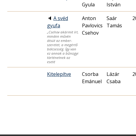
Gyula
István
🔈
A svéd
Anton
Saár
2
gyufa
Pavlovics
Tamás
Csehov
„Csehov akármit írt,
minden művén
átsüt az ember-
szeretet, a megértő
bölcsesség. Így van
ez annak a bűnügyi
történetnek az
eseté
Kitelepítve
Csorba
Lázár
2
Emánuel
Csaba