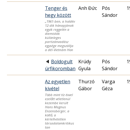
Tenger és
Anh Đức
Pós
1
hegy között
Sándor
„1961-ben, a holdév
12-dik hónapjának
egyik reggelén a
diemisták
különleges
partizánvadász
egysége megszállja
a dél-Vietnám Hon
🔈
Boldogult
Krúdy
Pós
1
úrfikoromban
Gyula
Sándor
Az egyetlen
Thurzó
Varga
1
kivétel
Géza
Több mint tíz évvel
ezelőtt véletlenül
kezembe került
Hans Magnus
Enzensberger, a
költő, a
kérlelhetetlen
társadalomkritikus
tan