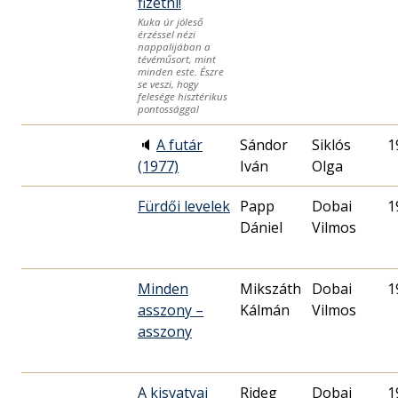
fizetni!
Kuka úr jóleső
érzéssel nézi
nappalijában a
tévéműsort, mint
minden este. Észre
se veszi, hogy
felesége hisztérikus
pontossággal
🔈
A futár
Sándor
Siklós
1
(1977)
Iván
Olga
Fürdői levelek
Papp
Dobai
1
Dániel
Vilmos
Minden
Mikszáth
Dobai
1
asszony –
Kálmán
Vilmos
asszony
A kisvatyai
Rideg
Dobai
1