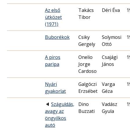
Az első
Takács
Déri Éva
1
ütközet
Tibor
(1971)
Buborékok
Csiky
Solymosi
1
Gergely
Ottó
A piros
Onelio
Csajági
1
paripa
Jorge
János
Cardoso
Nyári
Galgóczi
Varga
1
gyakorlat
Erzsébet
Géza
🔈
Száguldás,
Dino
Vadász
1
avagy az
Buzzati
Gyula
öngyilkos
autó