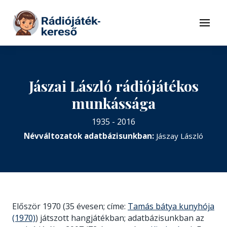
Tovább a navigációhoz
Tovább a tartalomhoz
Menü
Jászai László rádiójátékos
munkássága
1935 - 2016
Névváltozatok adatbázisunkban:
Jászay László
Először 1970 (35 évesen; címe:
Tamás bátya kunyhója
(1970)
) játszott hangjátékban; adatbázisunkban az