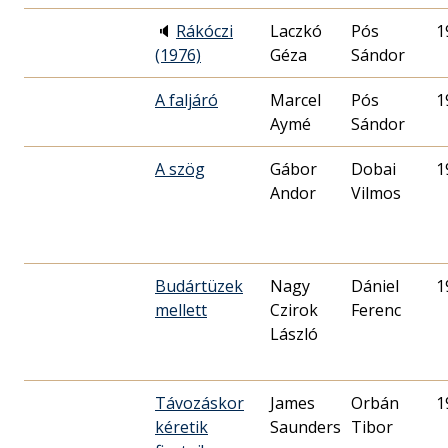
🔈
Rákóczi
Laczkó
Pós
1
(1976)
Géza
Sándor
A faljáró
Marcel
Pós
1
Aymé
Sándor
A szög
Gábor
Dobai
1
Andor
Vilmos
Budártüzek
Nagy
Dániel
1
mellett
Czirok
Ferenc
László
Távozáskor
James
Orbán
1
kéretik
Saunders
Tibor