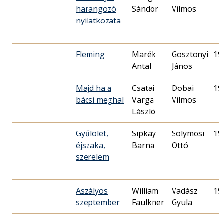
harangozó
Sándor
Vilmos
nyilatkozata
Fleming
Marék
Gosztonyi
1
Antal
János
Majd ha a
Csatai
Dobai
1
bácsi meghal
Varga
Vilmos
László
Gyűlölet,
Sipkay
Solymosi
1
éjszaka,
Barna
Ottó
szerelem
Aszályos
William
Vadász
1
szeptember
Faulkner
Gyula