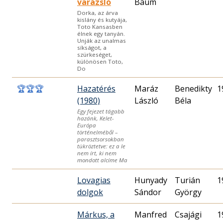
varázsló
Baum
Dorka, az árva
kislány és kutyája,
Toto Kansasben
élnek egy tanyán.
Unják az unalmas
síkságot, a
szürkeséget,
különösen Toto,
Do
🏆
🏆
🏆
Hazatérés
Maráz
Benedikty
1
(1980)
László
Béla
Egy fejezet tágabb
hazánk, Kelet-
Európa
történelméből –
paraszt­sorsokban
tükröztetve: ez a le
nem írt, ki nem
mondott alcíme Ma
Lovagias
Hunyady
Turián
1
dolgok
Sándor
György
Márkus, a
Manfred
Csajági
1