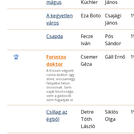
mágus
Küchler
János
A kegyetlen
Eza Boto
Csajági
1
város
János
Csapda
Fecze
Pós
1
Iván
Sándor
🏆
Forintos
Csemer
Gáll Ernő
1
doktor
Géza
A frissen végzett
roma doktor úgy
dönt, visszamegy
falujába falusi
orvosnak. Sem
saját közössége,
sem a gádzsók
nem fogadják el
Csillag az
Detre
Siklós
1
égből
Tóth
Olga
László