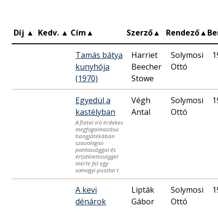
Díj
▲
Kedv.
▲
Cím
▲
Szerző
▲
Rendező
▲
Be
Tamás bátya
Harriet
Solymosi
1
kunyhója
Beecher
Ottó
(1970)
Stowe
Egyedül a
Végh
Solymosi
1
kastélyban
Antal
Ottó
A fiatal író érdekes
megfogalmazású
hangjátékában
szociológiai
pontossággal és
értzékletességgel
mérte fel egy
somogyi pusztai t
A kevi
Lipták
Solymosi
1
dénárok
Gábor
Ottó