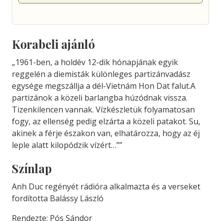
Korabeli ajánló
„1961-ben, a holdév 12-dik hónapjának egyik
reggelén a diemisták különleges partizánvadász
egysége megszállja a dél-Vietnám Hon Dat falut.A
partizánok a közeli barlangba húzódnak vissza.
Tizenkilencen vannak. Vízkészletük folyamatosan
fogy, az ellenség pedig elzárta a közeli patakot. Su,
akinek a férje északon van, elhatározza, hogy az éj
leple alatt kilopódzik vízért…””
Színlap
Anh Duc regényét rádióra alkalmazta és a verseket
fordította Balássy László
Rendezte: Pós Sándor