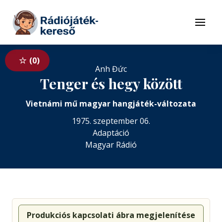
Tovább a navigációhoz
Tovább a tartalomhoz
Menü
0
Anh Đức
Tenger és hegy között
Vietnámi mű magyar hangjáték-változata
1975. szeptember 06.
Adaptáció
Magyar Rádió
Produkciós kapcsolati ábra megjelenítése