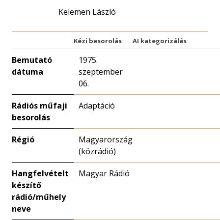
Kelemen László
Kézi besorolás
AI kategorizálás
Bemutató
1975.
dátuma
szeptember
06.
Rádiós műfaji
Adaptáció
besorolás
Régió
Magyarország
(közrádió)
Hangfelvételt
Magyar Rádió
készítő
rádió/műhely
neve