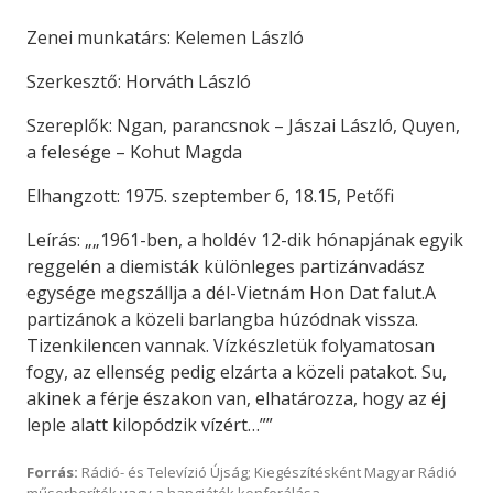
Zenei munkatárs: Kelemen László
Szerkesztő: Horváth László
Szereplők: Ngan, parancsnok – Jászai László, Quyen,
a felesége – Kohut Magda
Elhangzott: 1975. szeptember 6, 18.15, Petőfi
Leírás: „„1961-ben, a holdév 12-dik hónapjának egyik
reggelén a diemisták különleges partizánvadász
egysége megszállja a dél-Vietnám Hon Dat falut.A
partizánok a közeli barlangba húzódnak vissza.
Tizenkilencen vannak. Vízkészletük folyamatosan
fogy, az ellenség pedig elzárta a közeli patakot. Su,
akinek a férje északon van, elhatározza, hogy az éj
leple alatt kilopódzik vízért…””
Forrás:
Rádió- és Televízió Újság; Kiegészítésként Magyar Rádió