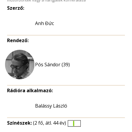
műsorboríték vagy a hangjáték konferálása
Szerző:
Anh Đức
Rendező:
Pós Sándor (39)
Rádióra alkalmazó:
Balássy László
Színészek:
(2 fő, átl. 44 év)
Életkori