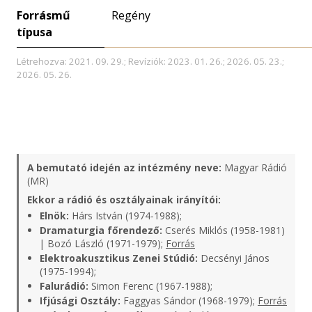
Forrásmű
Regény
típusa
Létrehozva: 2021. 09. 29.; Revíziók: 2023. 01. 26.; 2026. 05. 23.;
2026. 05. 26.
A bemutató idején az intézmény neve:
Magyar Rádió
(MR)
Ekkor a rádió és osztályainak irányítói:
Elnök:
Hárs István (1974-1988);
Dramaturgia főrendező:
Cserés Miklós (1958-1981)
| Bozó László (1971-1979);
Forrás
Elektroakusztikus Zenei Stúdió:
Decsényi János
(1975-1994);
Falurádió:
Simon Ferenc (1967-1988);
Ifjúsági Osztály:
Faggyas Sándor (1968-1979);
Forrás