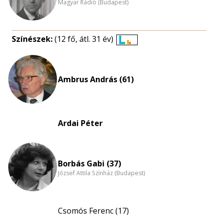
Magyar Rádió (Budapest)
Színészek:
(12 fő, átl. 31 év)
Életkori
eloszlás
nagyítása
Ambrus András (61)
Ardai Péter
Borbás Gabi (37)
József Attila Színház (Budapest)
Csomós Ferenc (17)