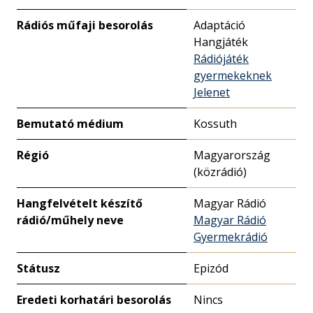
Rádiós műfaji besorolás
Adaptáció
Hangjáték
Rádiójáték
gyermekeknek
Jelenet
Bemutató médium
Kossuth
Régió
Magyarország
(közrádió)
Hangfelvételt készítő
Magyar Rádió
rádió/műhely neve
Magyar Rádió
Gyermekrádió
Státusz
Epizód
Eredeti korhatári besorolás
Nincs