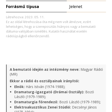
Forrásmű típusa
Jelenet
Létrehozva: 2023. 05. 11.
Ez az oldal létrehozása óta még nem volt átnézve, ezért
lehetséges, hogy a szereposztás hiányos vagy a bemutató
dátuma valójában ismétlés. Kutatói használat esetén
rádióújságból ellenőrizendő.
A bemutató idején az intézmény neve:
Magyar Rádió
(MR)
Ekkor a rádió és osztályainak irányítói:
Elnök:
Hárs István (1974-1988);
Dramaturg-igazgató (Drámai Osztály):
Bozó
László (1979-1989);
Dramaturgia főrendező:
Bozó László (1979-1989);
Elektroakusztikus Zenei Stúdió:
Decsényi János
(1975-1994);