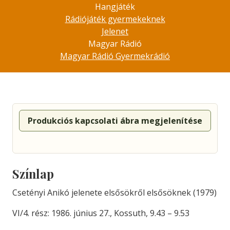
Hangjáték
Rádiójáték gyermekeknek
Jelenet
Magyar Rádió
Magyar Rádió Gyermekrádió
Produkciós kapcsolati ábra megjelenítése
Színlap
Csetényi Anikó jelenete elsősökről elsősöknek (1979)
VI/4. rész: 1986. június 27., Kossuth, 9.43 – 9.53