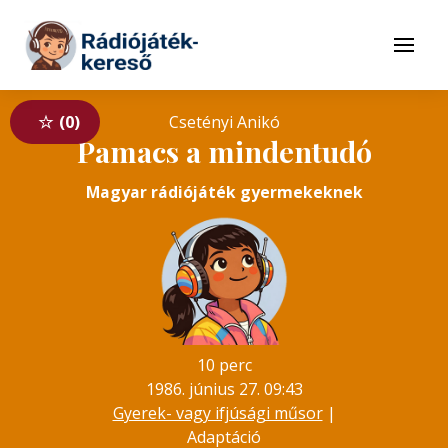
Tovább a navigációhoz
Tovább a tartalomhoz
Menü
0
Csetényi Anikó
Pamacs a mindentudó
Magyar rádiójáték gyermekeknek
10 perc
1986. június 27. 09:43
Gyerek- vagy ifjúsági műsor
|
Adaptáció