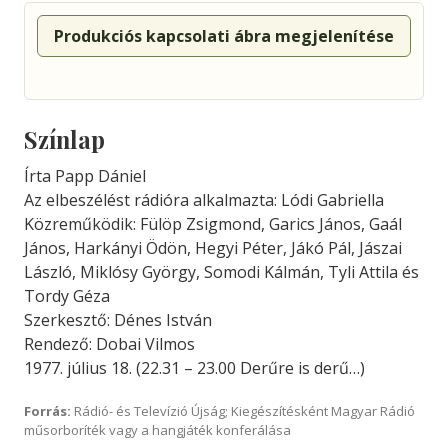
Produkciós kapcsolati ábra megjelenítése
Színlap
Írta Papp Dániel
Az elbeszélést rádióra alkalmazta: Lódi Gabriella
Közreműködik: Fülöp Zsigmond, Garics János, Gaál
János, Harkányi Ödön, Hegyi Péter, Jákó Pál, Jászai
László, Miklósy György, Somodi Kálmán, Tyli Attila és
Tordy Géza
Szerkesztő: Dénes István
Rendező: Dobai Vilmos
1977. július 18. (22.31 – 23.00 Derűre is derű…)
Forrás:
Rádió- és Televízió Újság; Kiegészítésként Magyar Rádió
műsorboríték vagy a hangjáték konferálása