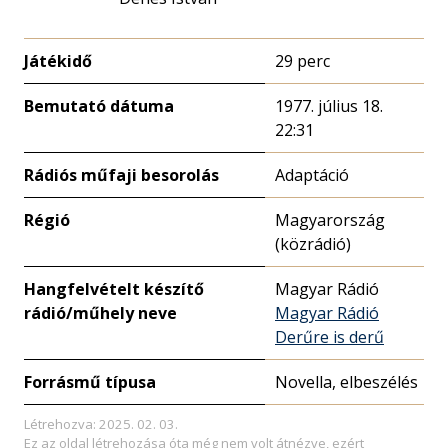
Játékidő
29 perc
Bemutató dátuma
1977. július 18.
22:31
Rádiós műfaji besorolás
Adaptáció
Régió
Magyarország
(közrádió)
Hangfelvételt készítő
Magyar Rádió
rádió/műhely neve
Magyar Rádió
Derűre is derű
Forrásmű típusa
Novella, elbeszélés
Létrehozva: 2025. 02. 03.
Ez az oldal létrehozása óta még nem volt átnézve, ezért