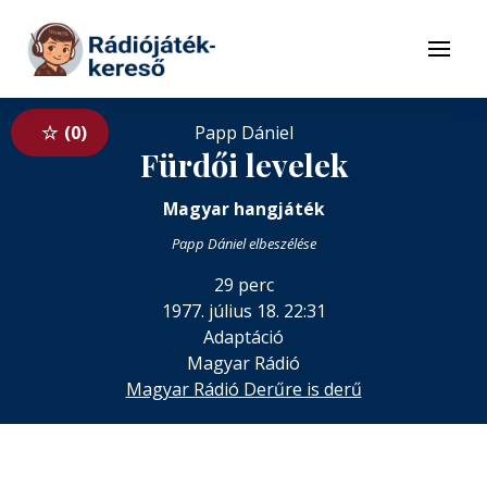
Tovább a navigációhoz
Tovább a tartalomhoz
Menü
0
Papp Dániel
Fürdői levelek
Magyar hangjáték
Papp Dániel elbeszélése
29 perc
1977. július 18. 22:31
Adaptáció
Magyar Rádió
Magyar Rádió Derűre is derű