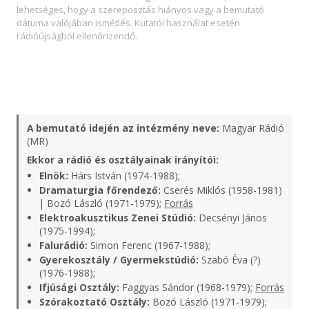
lehetséges, hogy a szereposztás hiányos vagy a bemutató
dátuma valójában ismétlés. Kutatói használat esetén
rádióújságból ellenőrizendő.
A bemutató idején az intézmény neve:
Magyar Rádió
(MR)
Ekkor a rádió és osztályainak irányítói:
Elnök:
Hárs István (1974-1988);
Dramaturgia főrendező:
Cserés Miklós (1958-1981)
| Bozó László (1971-1979);
Forrás
Elektroakusztikus Zenei Stúdió:
Decsényi János
(1975-1994);
Falurádió:
Simon Ferenc (1967-1988);
Gyerekosztály / Gyermekstúdió:
Szabó Éva (?)
(1976-1988);
Ifjúsági Osztály:
Faggyas Sándor (1968-1979);
Forrás
Szórakoztató Osztály:
Bozó László (1971-1979);