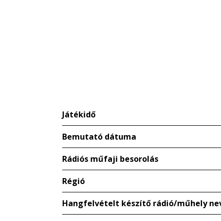
Játékidő
Bemutató dátuma
Rádiós műfaji besorolás
Régió
Hangfelvételt készítő rádió/műhely ne