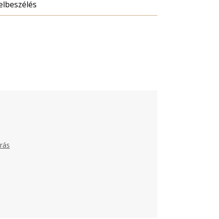
elbeszélés
rás