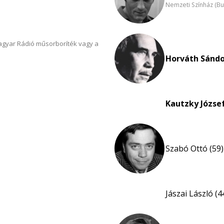
Nemzeti Színház (B
Magyar Rádió műsorboríték vagy a
Horváth Sándo
Kautzky József
Szabó Ottó (59)
Jászai László (4