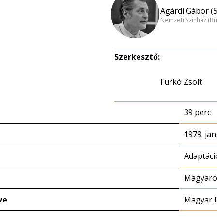
Agárdi Gábor (5
Nemzeti Színház (B
Szerkesztő:
Furkó Zsolt
39 perc
1979. jan
Adaptáci
Magyaror
ve
Magyar 