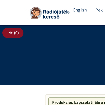
Tovább a navigációhoz
Tovább a tartalomhoz
English
Hírek
0
Produkciós kapcsolati ábra