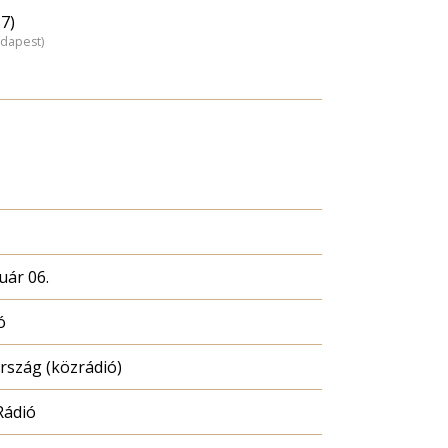
7)
udapest)
uár 06.
ó
szág (közrádió)
Rádió