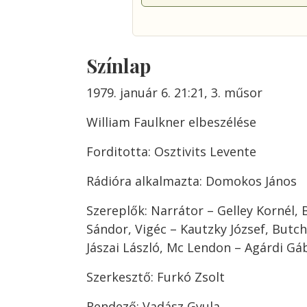
Színlap
1979. január 6. 21:21, 3. műsor
William Faulkner elbeszélése
Forditotta: Osztivits Levente
Rádióra alkalmazta: Domokos János
Szereplők: Narrátor – Gelley Kornél,
Sándor, Vigéc – Kautzky József, Butc
Jászai László, Mc Lendon – Agárdi Gá
Szerkesztő: Furkó Zsolt
Rendező: Vadász Gyula