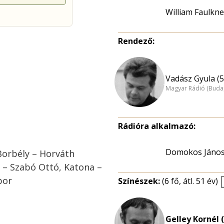
William Faulkne
Rendező:
Vadász Gyula (5
Magyar Rádió (Buda
Rádióra alkalmazó:
Domokos Jáno
 Borbély – Horváth
h – Szabó Ottó, Katona –
bor
Színészek:
(6 fő, átl. 51 év)
Gelley Kornél 