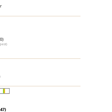
r
0)
pest)
s
Életkori
eloszlás
nagyítása
(47)