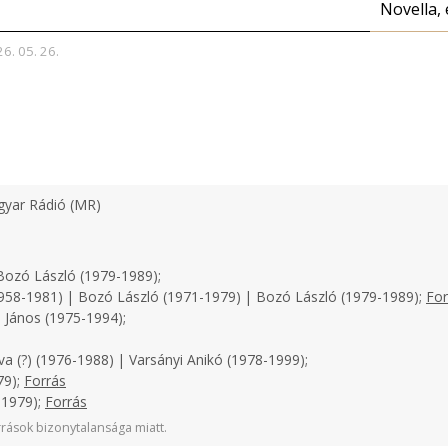
Novella, 
26. 05. 26.
yar Rádió (MR)
ozó László (1979-1989);
958-1981) | Bozó László (1971-1979) | Bozó László (1979-1989);
For
 János (1975-1994);
a (?) (1976-1988) | Varsányi Anikó (1978-1999);
79);
Forrás
-1979);
Forrás
rások bizonytalansága miatt.