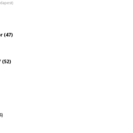
udapest)
r (47)
 (52)
4)