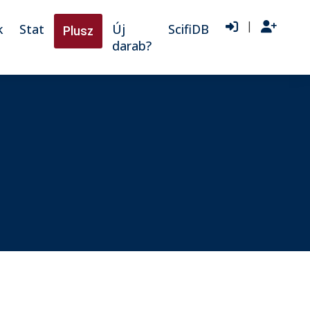
|
k
Stat
Új
ScifiDB
Plusz
darab?