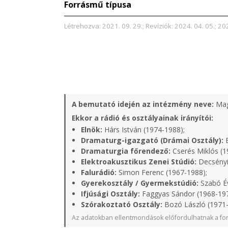
Forrásmű típusa
Létrehozva: 2021. 09. 29.; Revíziók: 2024. 04. 05.; 20
A bemutató idején az intézmény neve:
Mag
Ekkor a rádió és osztályainak irányítói:
Elnök:
Hárs István (1974-1988);
Dramaturg-igazgató (Drámai Osztály):
B
Dramaturgia főrendező:
Cserés Miklós (1
Elektroakusztikus Zenei Stúdió:
Decsényi
Falurádió:
Simon Ferenc (1967-1988);
Gyerekosztály / Gyermekstúdió:
Szabó Év
Ifjúsági Osztály:
Faggyas Sándor (1968-19
Szórakoztató Osztály:
Bozó László (1971
Az adatokban ellentmondások előfordulhatnak a for