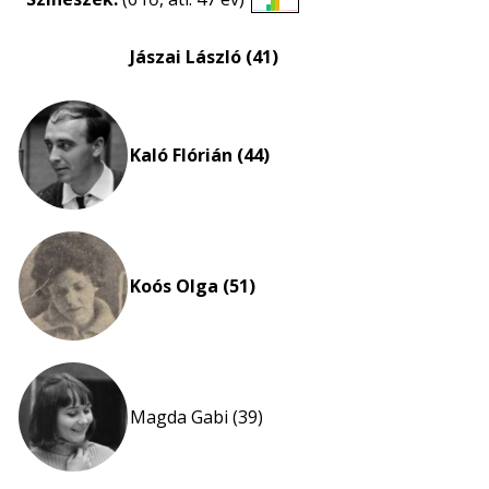
Életkori
eloszlás
Jászai László (41)
nagyítása
Kaló Flórián (44)
Koós Olga (51)
Magda Gabi (39)