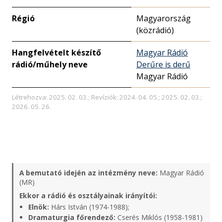
Régió
Magyarország
(közrádió)
Hangfelvételt készítő
Magyar Rádió
rádió/műhely neve
Derűre is derű
Magyar Rádió
Létrehozva: 2025. 02. 03.; Revíziók: 2024. 04. 05.; 2025. 02. 03.;
2026. 05. 26.
A bemutató idején az intézmény neve:
Magyar Rádió
(MR)
Ekkor a rádió és osztályainak irányítói:
Elnök:
Hárs István (1974-1988);
Dramaturgia főrendező:
Cserés Miklós (1958-1981)