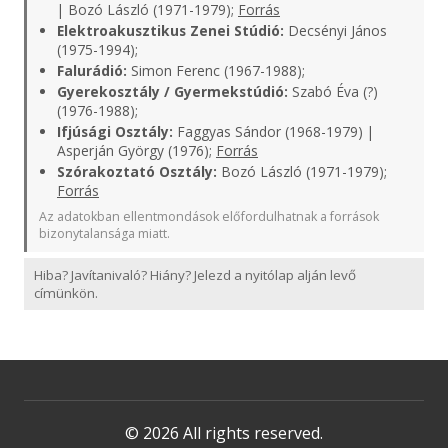
| Bozó László (1971-1979);
Forrás
Elektroakusztikus Zenei Stúdió:
Decsényi János
(1975-1994);
Falurádió:
Simon Ferenc (1967-1988);
Gyerekosztály / Gyermekstúdió:
Szabó Éva (?)
(1976-1988);
Ifjúsági Osztály:
Faggyas Sándor (1968-1979) |
Asperján György (1976);
Forrás
Szórakoztató Osztály:
Bozó László (1971-1979);
Forrás
Az adatokban ellentmondások előfordulhatnak a források
bizonytalansága miatt.
Hiba? Javítanivaló? Hiány? Jelezd a nyitólap alján levő
címünkön.
© 2026 All rights reserved.