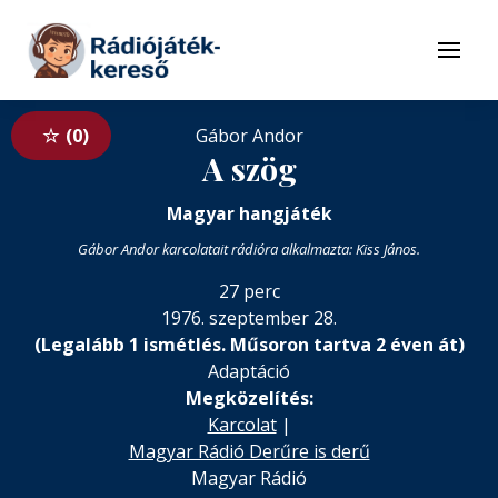
Tovább a navigációhoz
Tovább a tartalomhoz
Menü
0
Gábor Andor
A szög
Magyar hangjáték
Gábor Andor karcolatait rádióra alkalmazta: Kiss János.
27 perc
1976. szeptember 28.
(Legalább 1 ismétlés. Műsoron tartva 2 éven át)
Adaptáció
Megközelítés:
Karcolat
|
Magyar Rádió Derűre is derű
Magyar Rádió