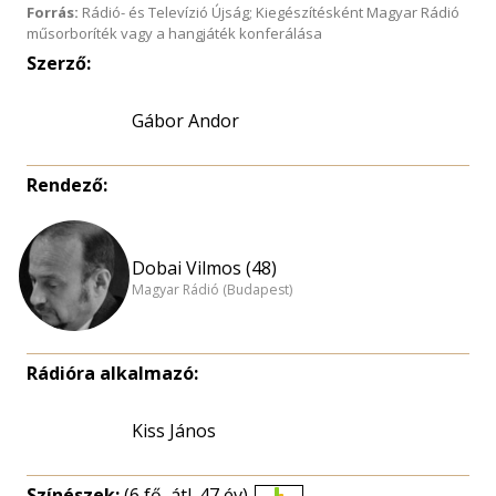
Forrás:
Rádió- és Televízió Újság; Kiegészítésként Magyar Rádió
műsorboríték vagy a hangjáték konferálása
Szerző:
Gábor Andor
Rendező:
Dobai Vilmos (48)
Magyar Rádió (Budapest)
Rádióra alkalmazó:
Kiss János
Színészek:
(6 fő, átl. 47 év)