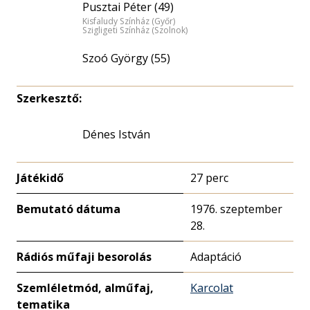
Pusztai Péter (49)
Kisfaludy Színház (Győr)
Szigligeti Színház (Szolnok)
Szoó György (55)
Szerkesztő:
Dénes István
Játékidő
27 perc
Bemutató dátuma
1976. szeptember
28.
Rádiós műfaji besorolás
Adaptáció
Szemléletmód, alműfaj,
Karcolat
tematika