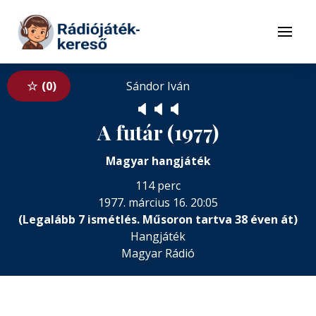
Tovább a navigációhoz
Tovább a tartalomhoz
Menü
0
Sándor Iván
🔈
🔈
🔈
A futár (1977)
Magyar hangjáték
114 perc
1977. március 16. 20:05
(Legalább 7 ismétlés. Műsoron tartva 38 éven át)
Hangjáték
Magyar Rádió