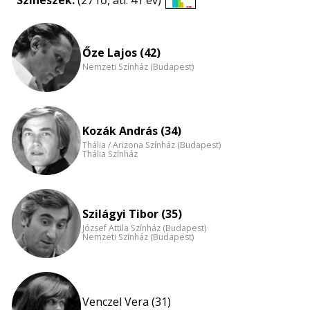
Színészek:
(27 fő, átl. 41 év)
Életkori
eloszlás
nagyítása
Őze Lajos (42)
Nemzeti Színház (Budapest)
Kozák András (34)
Thália / Arizona Színház (Budapest)
Thália Színház
Szilágyi Tibor (35)
József Attila Színház (Budapest)
Nemzeti Színház (Budapest)
Venczel Vera (31)