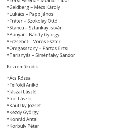
*Eőrsi Ferenc – Molnár Tibor
*Geldberg – Mécs Károly
*Lukács – Papp János
*Fráter – Szokolay Ottó
*Stancu – Sztankay István
*Bányai – Bánffy György
*Erzsébet – Vörös Eszter
*Öregasszony – Pártos Erzsi
*Tarisnyás – Siménfalvy Sándor
Közreműködik:
*Ács Rózsa
*Felföldi Anikó
*Jászai László
*Joó László
*Kautzky József
*Kézdy György
*Konrád Antal
*Korbuly Péter