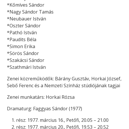
*Kőmíves Sándor
*Nagy Sándor Tamás
*Neubauer István
*Oszter Sándor
*Pathó István
*Paudits Béla
*Simon Erika
*Sörös Sándor
*Szakácsi Sándor
*Szathmári István
Zenei közreműködők: Bárány Gusztáv, Horkai József,
Sebő Ferenc és a Nemzeti Színház stúdiójának tagjai
Zenei munkatárs: Horkai Rózsa
Dramaturg: Faggyas Sándor (1977)
rész: 1977. március 16., Petőfi, 20.05 – 21.00
rész: 1977. március 20., Petőfi, 19.53 – 20.52