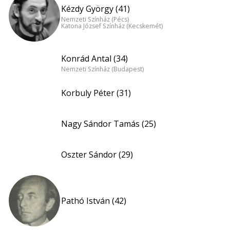
Kézdy György (41)
Nemzeti Színház (Pécs)
Katona József Színház (Kecskemét)
Konrád Antal (34)
Nemzeti Színház (Budapest)
Korbuly Péter (31)
Nagy Sándor Tamás (25)
Oszter Sándor (29)
Pathó István (42)