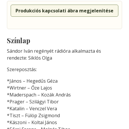
Produkciós kapcsolati ábra megjelenítése
Színlap
Sándor Iván regényét rádióra alkalmazta és
rendezte: Siklós Olga
Szereposztás:
*János – Hegedűs Géza
*Wirtner – Őze Lajos
*Maderspach – Kozák András
*Prager – Szilágyi Tibor
*Katalin – Venczel Vera
*Tiszt – Fülöp Zsigmond
*Kászoni – Koltai János