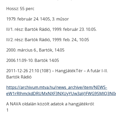
Hossz: 55 perc
1979. február 24. 14:05, 3. műsor
II/1. rész: Bartók Rádió, 1999. február 23. 10.05.
II/2. rész: Bartók Rádió, 1999. feb. 24., 10.05
2000. március 6., Bartók, 14.05
2006.11.09-10. Bartók 14.05
2011-12-26 21:10 (108′) – HangJátékTér – A futár I-II.
Bartók Rádió
https://archivum.mtva.hu/news_archive/item/NEWS-
eW1rRlhmckdDRUMxNXF3NXUyYUw3aVJFWG9SMlQ3N0c
A NAVA oldalán közölt adatok a hangjátékról:
1