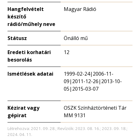
Hangfelvételt
Magyar Rádió
készítő
rádió/műhely neve
Státusz
Önálló mű
Eredeti korhatári
12
besorolás
Ismétlések adatai
1999-02-24|2006-11-
09|2011-12-26|2013-10-
05|2015-03-07
Kézirat vagy
OSZK Színháztörténeti Tár
gépirat
MM 9131
Létrehozva: 2021. 09. 28.; Revíziók: 2023. 08. 16.; 2023. 09. 18.;
2024. 04. 11.