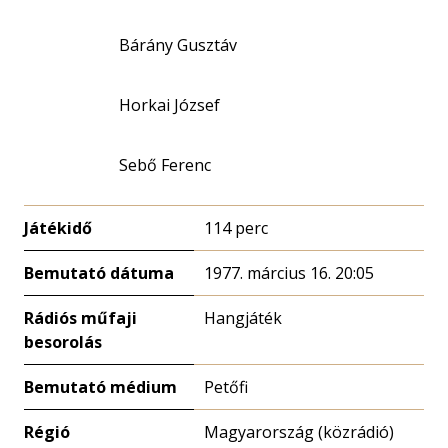
Bárány Gusztáv
Horkai József
Sebő Ferenc
Játékidő
114 perc
Bemutató dátuma
1977. március 16. 20:05
Rádiós műfaji
Hangjáték
besorolás
Bemutató médium
Petőfi
Régió
Magyarország (közrádió)