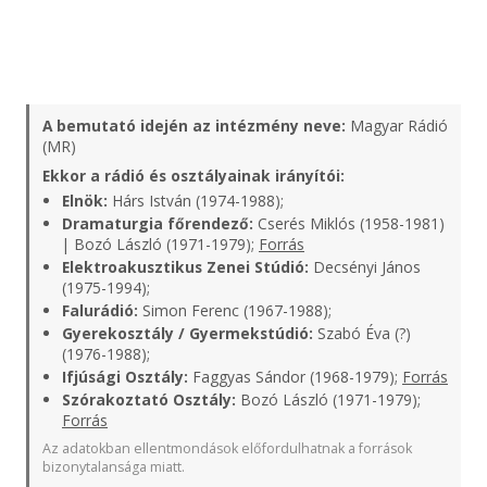
A bemutató idején az intézmény neve:
Magyar Rádió
(MR)
Ekkor a rádió és osztályainak irányítói:
Elnök:
Hárs István (1974-1988);
Dramaturgia főrendező:
Cserés Miklós (1958-1981)
| Bozó László (1971-1979);
Forrás
Elektroakusztikus Zenei Stúdió:
Decsényi János
(1975-1994);
Falurádió:
Simon Ferenc (1967-1988);
Gyerekosztály / Gyermekstúdió:
Szabó Éva (?)
(1976-1988);
Ifjúsági Osztály:
Faggyas Sándor (1968-1979);
Forrás
Szórakoztató Osztály:
Bozó László (1971-1979);
Forrás
Az adatokban ellentmondások előfordulhatnak a források
bizonytalansága miatt.