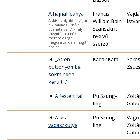
A hajnal leánya
Francis
Vajda
William Bain,
Istvá
A „kis szolgálólány” jár
a királyhoz úrnője
Szanszkrit
üzeneteivel. A király
megutálta a nőket,
nyelvű
mert felesége
megcsalta, de a magát
szerző
szolgál
🔈
„Az én
Kádár Kata
Sáros
puttonyomba
Zsuz
sokminden
került…”
🔈
A festett fal
Pu Szung-
Zoltá
ling
Gábo
🔈
A kis
Pu Szung-
Vágó 
vadászkutya
ling
Zoltá
Gábo