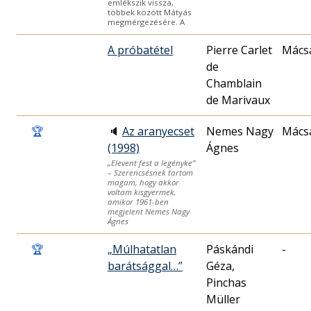
emlékszik vissza,
többek között Mátyás
megmérgezésére. A
A próbatétel
Pierre Carlet
Mácsa
de
Chamblain
de Marivaux
🏆
🔈
Az aranyecset
Nemes Nagy
Mácsa
(1998)
Ágnes
„Elevent fest a legényke”
– Szerencsésnek tartom
magam, hogy akkor
voltam kisgyermek,
amikor 1961-ben
megjelent Nemes Nagy
Ágnes
🏆
„Múlhatatlan
Páskándi
-
barátsággal…”
Géza,
Pinchas
Müller