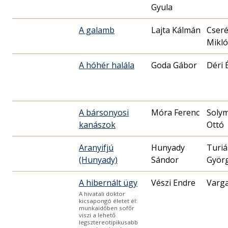
Gyula
A galamb
Lajta Kálmán
Cser
Mikló
A hóhér halála
Goda Gábor
Déri 
A bársonyosi
Móra Ferenc
Solym
kanászok
Ottó
Aranyifjú
Hunyady
Turi
(Hunyady)
Sándor
Györ
A hibernált ügy
Vészi Endre
Varg
A hivatali doktor
kicsapongó életet él:
munkaidőben sofőr
viszi a lehető
legsztereotipikusabb