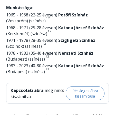
Munkássága:
1965 - 1968 (22-25 évesen)
Petőfi Színház
1
2
(Veszprém) (színész)
1968 - 1971 (25-28 évesen)
Katona József Színház
1
2
(Kecskemét) (színész)
1971 - 1978 (28-35 évesen)
Szigligeti Színház
1
2
(Szolnok) (színész)
1978 - 1983 (35-40 évesen)
Nemzeti Színház
1
2
(Budapest) (színész)
1983 - 2023 (40-80 évesen)
Katona József Színház
1
3
(Budapest) (színész)
Kapcsolati ábra
még nincs
Részleges ábra
kiszámítása
kiszámítva.