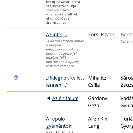
két új írásával keresi
szerkesztőjét, útja
során a 19-es
villamosra száll fel,
ahol időközben
áramszünet
Az interjú
Eörsi István
Berén
Gábo
„A darab részben annak
a magnós
interjúsorozatnak az
adatait dolgozza fel,
amelyet 1971
márciusától májusáig
készített Vezér Erz
🏆
„Ridegnek kellett
Mihalicz
Sáros
lennem…”
Csilla
Zsuz
🔈
Az én falum
Gárdonyi
Vadá
Géza
Gyula
A repülő
Allen Kim
Turi
gyémántok
Lang
Györ
A régi börtönjárt