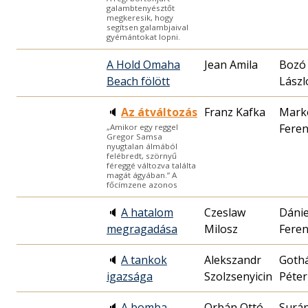
galambtenyésztőt
megkeresik, hogy
segítsen galambjaival
gyémántokat lopni.
A Hold Omaha
Jean Amila
Bozó
Beach fölött
Lászl
🔈
Az átváltozás
Franz Kafka
Mark
Feren
„Amikor egy reggel
Gregor Samsa
nyugtalan álmából
felébredt, szörnyű
féreggé változva találta
magát ágyában.” A
főcímzene azonos
🔈
A hatalom
Czeslaw
Dánie
megragadása
Milosz
Feren
🔈
A tankok
Alekszandr
Goth
igazsága
Szolzsenyicin
Péter
🔈
A bomba
Orbán Ottó
Surán