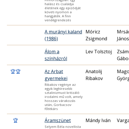
halász és családja
életének egy epizódját
követi nyomon a
hangjáték. A finn
vendégrendezés
A murányi kaland
Móricz
Mrsá
(1986)
Zsigmond
János
Álom a
Lev Tolsztoj
Zsám
színházról
Gábo
🏆
🏆
Az Arbat
Anatolij
Mago
gyermekei
Ribakov
Györ
Ribakov regénye az
egyik leghíresebb
sztalinizmust kritizáló
irodalmi mű volt, amely
hosszas várakozás
után, Gorbacsov
főtitkárs
🏆
Áramszünet
Mándy Iván
Varg
Selyem Béla novellista