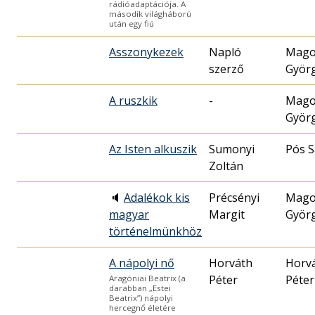
rádióadaptációja. A
második világháború
után egy fiú
Asszonykezek
Napló
Mago
szerző
Györ
A ruszkik
-
Mago
Györ
Az Isten alkuszik
Sumonyi
Pós 
Zoltán
🔈
Adalékok kis
Précsényi
Mago
magyar
Margit
Györ
történelmünkhöz
A nápolyi nő
Horváth
Horv
Péter
Péter
Aragóniai Beatrix (a
darabban „Estei
Beatrix”) nápolyi
hercegnő életére