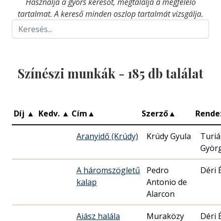
Használja a gyors keresőt, megtalálja a megfelelő
tartalmat. A kereső minden oszlop tartalmát vizsgálja.
Színészi munkák -
185
db találat
Díj
▲
Kedv.
▲
Cím
▲
Szerző
▲
Rende
Aranyidő (Krúdy)
Krúdy Gyula
Turi
Györ
A háromszögletű
Pedro
Déri 
kalap
Antonio de
Alarcon
Aiász halála
Muraközy
Déri 