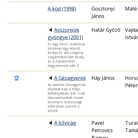
A köd (1998)
Gosztonyi
Máté
János
🔈
Asszonyok
Határ Győző
Vajda
gyöngye (2001)
Istvá
Ez egy ókori, babilóiai
történet egy létező
királyról, aki szegény
szijjártóból lett király,
és a hatalomtól
kegyetlenné vált. E
🏆
🔈
A Gézagyerek
Háy János
Horv
Péter
Az autista Gézagyerek
munkát kap a helyi
kőbányában, bár csak
látszatmunkát, mivel
bizonyos biztonsági
előírások szerint a
kövek
🔈
A kővirág
Pavel
Turai
Petrovics
Tamá
Bazsov