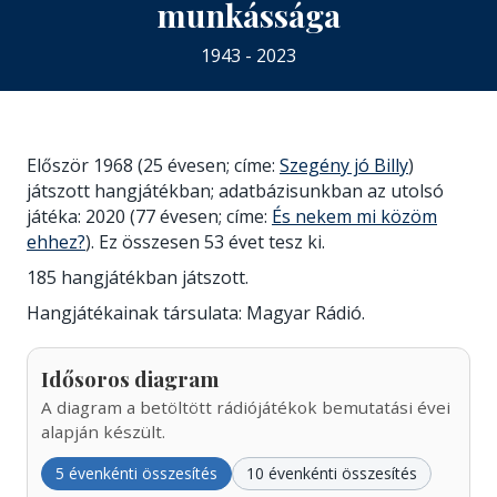
munkássága
1943 - 2023
Először 1968 (25 évesen; címe:
Szegény jó Billy
)
játszott hangjátékban; adatbázisunkban az utolsó
játéka: 2020 (77 évesen; címe:
És nekem mi közöm
ehhez?
). Ez összesen 53 évet tesz ki.
185 hangjátékban játszott.
Hangjátékainak társulata: Magyar Rádió.
Idősoros diagram
A diagram a betöltött rádiójátékok bemutatási évei
alapján készült.
5 évenkénti összesítés
10 évenkénti összesítés