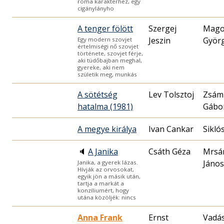
roma karakterhez, egy
cigánylányho
A tenger fölött
Szergej
Mago
Jeszin
Györ
Egy modern szovjet
értelmiségi nő szovjet
története, szovjet férje,
aki tüdőbajban meghal,
gyereke, aki nem
születik meg, munkás
A sötétség
Lev Tolsztoj
Zsám
hatalma (1981)
Gábo
A megye királya
Ivan Cankar
Sikló
🔈
A Janika
Csáth Géza
Mrsá
János
Janika, a gyerek lázas.
Hívják az orvosokat,
egyik jön a másik után,
tartja a markát a
konzíliumért, hogy
utána közöljék: nincs
Anna Frank
Ernst
Vadá