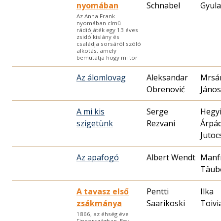
nyomában
Schnabel
Gyula
Az Anna Frank
nyomában című
rádiójáték egy 13 éves
zsidó kislány és
családja sorsáról szóló
alkotás, amely
bemutatja hogy mi tör
Az álomlovag
Aleksandar
Mrsá
Obrenović
János
A mi kis
Serge
Hegy
szigetünk
Rezvani
Árpá
Jutoc
Az apafogó
Albert Wendt
Manf
Täub
A tavasz első
Pentti
Ilka
zsákmánya
Saarikoski
Toivi
1866, az éhség éve
Finnországban. Egy