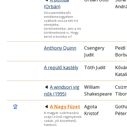
(Orbán)
Andr
Visszaemlékezős
emlékmezsgyéken
szállunk vissza két író
elméjébe,
történelmébe, ami a mi
történelmünk is. Hogy
kerül a bomba a f
Anthony Quinn
Csengery
Peidl
Judit
Borb
A repülő kastély
Tóth Judit
Kővá
Katal
🔈
A windsori víg
William
Csizm
nők (1995)
Shakespeare
Tibor
🏆
🔈
A Nagy Füzet
Agota
Goth
Kristof
Péter
A magyar származású
svájci írónő regényének
szikár, jól követhető,
hatásos