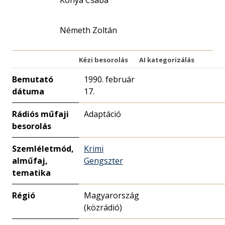
Kónya Csaba
Németh Zoltán
Kézi besorolás
AI kategorizálás
Bemutató
1990. február
dátuma
17.
Rádiós műfaji
Adaptáció
besorolás
Szemléletmód,
Krimi
alműfaj,
Gengszter
tematika
Régió
Magyarország
(közrádió)