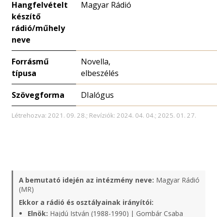
Hangfelvételt
Magyar Rádió
készítő
rádió/műhely
neve
Forrásmű
Novella,
típusa
elbeszélés
Szövegforma
DIalógus
Létrehozva: 2021. 09. 28.; Revíziók: 2024. 04. 04.; 2025. 01. 27.
A bemutató idején az intézmény neve:
Magyar Rádió
(MR)
Ekkor a rádió és osztályainak irányítói:
Elnök:
Hajdú István (1988-1990) | Gombár Csaba