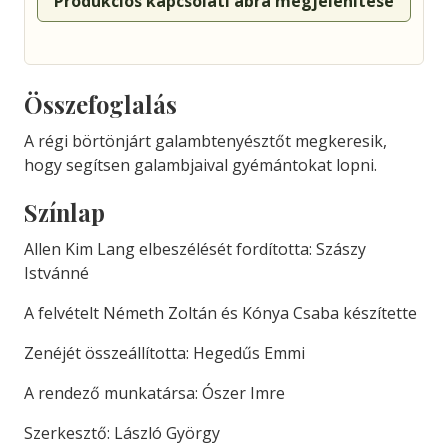
Produkciós kapcsolati ábra megjelenítése
Összefoglalás
A régi börtönjárt galambtenyésztőt megkeresik,
hogy segítsen galambjaival gyémántokat lopni.
Színlap
Allen Kim Lang elbeszélését fordította: Szászy
Istvánné
A felvételt Németh Zoltán és Kónya Csaba készítette
Zenéjét összeállította: Hegedűs Emmi
A rendező munkatársa: Ószer Imre
Szerkesztő: László György