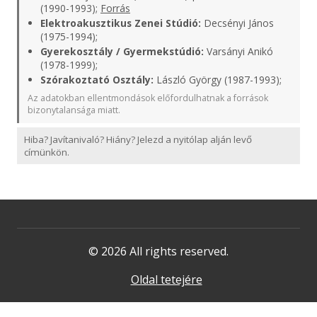
(1990-1993);
Forrás
Elektroakusztikus Zenei Stúdió:
Decsényi János
(1975-1994);
Gyerekosztály / Gyermekstúdió:
Varsányi Anikó
(1978-1999);
Szórakoztató Osztály:
László György (1987-1993);
Az adatokban ellentmondások előfordulhatnak a források
bizonytalansága miatt.
Hiba? Javítanivaló? Hiány? Jelezd a nyitólap alján levő
címünkön.
© 2026 All rights reserved.
Oldal tetejére