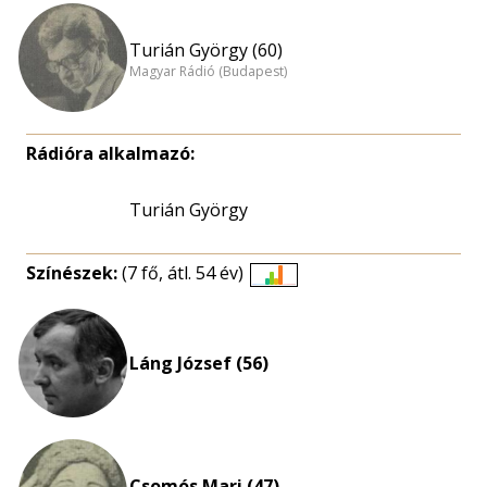
Turián György (60)
Magyar Rádió (Budapest)
Rádióra alkalmazó:
Turián György
Színészek:
(7 fő, átl. 54 év)
Életkori
eloszlás
nagyítása
Láng József (56)
Csomós Mari (47)