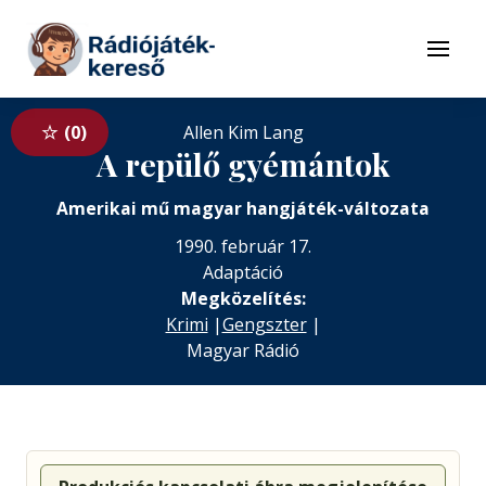
Tovább a navigációhoz
Tovább a tartalomhoz
Menü
0
Allen Kim Lang
A repülő gyémántok
Amerikai mű magyar hangjáték-változata
1990. február 17.
Adaptáció
Megközelítés:
Krimi
|
Gengszter
|
Magyar Rádió