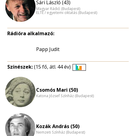
Sári László (43)
Magyar Rádió (Budapest)
ELTE / egyetemi oktatás (Budapest)
Rádióra alkalmazó:
Papp Judit
Színészek:
(15 fő, átl. 44 év)
Életkori
eloszlás
nagyítása
Csomós Mari (50)
Katona József Színház (Budapest)
Kozák András (50)
Nemzeti Színház (Budapest)