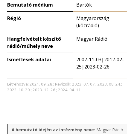
Bemutató médium
Bartók
Régió
Magyarország
(közrádió)
Hangfelvételt készítő
Magyar Rádió
rádió/műhely neve
Ismétlések adatai
2007-11-03|2012-02-
25|2023-02-26
Létrehozva: 2021. 09. 28.; Revíziók: 2023. 07. 07.; 2023. 08. 24.;
2023. 10. 20.; 2023. 12. 26.; 2024. 04. 11.
A bemutató idején az intézmény neve:
Magyar Rádió