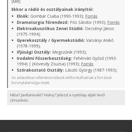
(MR)
Ekkor a rádió és osztályainak irányítói:
Elnök:
Gombár Csaba (1990-1993);
Forrás
Dramaturgia főrendező:
Pós Sándor (1993);
Forrás
Elektroakusztikus Zenei Stúdió:
Decsényi János
(1975-1994);
Gyerekosztály / Gyermekstúdió:
Varsányi Anikó
(1978-1999);
Ifjúsági Osztály:
Megszűnik (1993);
Irodalmi Főszerkesztőség:
Fehérvári Győző (1993-
1994) | (Kövesdy Zsuzsa) (1993);
Forrás
Szórakoztató Osztály:
László György (1987-1993);
Az adatokban ellentmondások előfordulhatnak a források
bizonytalansága miatt.
Hiba? Javítanivaló? Hiány? Jelezd a nyitólap alján levő
címünkön.