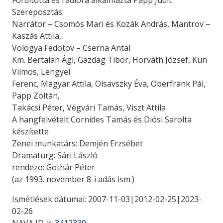
Fordította és rádióra alkalmazta Papp Judit
Szereposztás:
Narrátor – Csomós Mari és Kozák András, Mantrov –
Kaszás Attila,
Vologya Fedotov – Cserna Antal
Km. Bertalan Ági, Gazdag Tibor, Horváth József, Kun
Vilmos, Lengyel
Ferenc, Magyar Attila, Olsavszky Éva, Oberfrank Pál,
Papp Zoltán,
Takácsi Péter, Végvári Tamás, Viszt Attila
A hangfelvételt Cornides Tamás és Diósi Sarolta
készítette
Zenei munkatárs: Demjén Erzsébet
Dramaturg: Sári László
rendezo: Gothár Péter
(az 1993. november 8-i adás ism.)
Ismétlések dátumai: 2007-11-03|2012-02-25|2023-
02-26