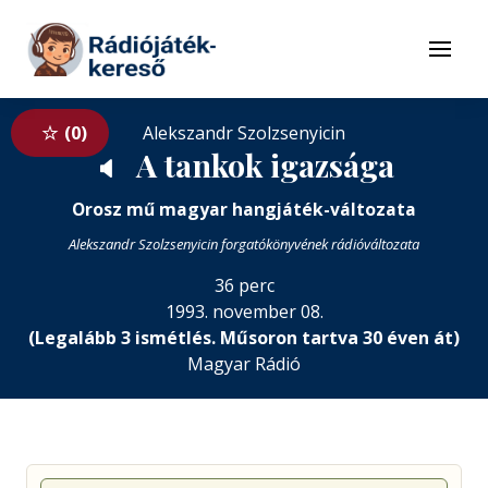
Tovább a navigációhoz
Tovább a tartalomhoz
Menü
0
Alekszandr Szolzsenyicin
A tankok igazsága
🔈
Orosz mű magyar hangjáték-változata
Alekszandr Szolzsenyicin forgatókönyvének rádióváltozata
36 perc
1993. november 08.
(Legalább 3 ismétlés. Műsoron tartva 30 éven át)
Magyar Rádió