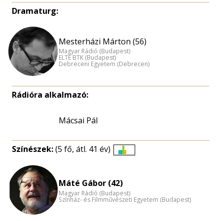
Dramaturg:
Mesterházi Márton (56)
Magyar Rádió (Budapest)
ELTE BTK (Budapest)
Debreceni Egyetem (Debrecen)
Rádióra alkalmazó:
Mácsai Pál
Színészek:
(5 fő, átl. 41 év)
Életkori
eloszlás
nagyítása
Máté Gábor (42)
Magyar Rádió (Budapest)
Színház- és Filmművészeti Egyetem (Budapest)