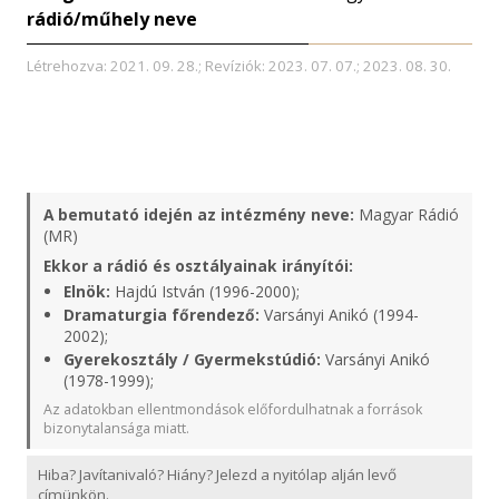
rádió/műhely neve
Létrehozva: 2021. 09. 28.; Revíziók: 2023. 07. 07.; 2023. 08. 30.
A bemutató idején az intézmény neve:
Magyar Rádió
(MR)
Ekkor a rádió és osztályainak irányítói:
Elnök:
Hajdú István (1996-2000);
Dramaturgia főrendező:
Varsányi Anikó (1994-
2002);
Gyerekosztály / Gyermekstúdió:
Varsányi Anikó
(1978-1999);
Az adatokban ellentmondások előfordulhatnak a források
bizonytalansága miatt.
Hiba? Javítanivaló? Hiány? Jelezd a nyitólap alján levő
címünkön.