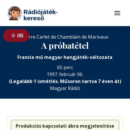
Tovább a navigációhoz
Tovább a tartalomhoz
Menü
0
Pierre Carlet de Chamblain de Marivaux
A próbatétel
Francia mű magyar hangjáték-változata
65 perc
1997. február 06.
(Legalább 1 ismétlés. Műsoron tartva 7 éven át)
Magyar Rádió
Produkciós kapcsolati ábra megjelenítése