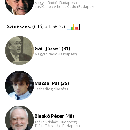
Magyar Rádió (Budapest)
Írás Kiadó / A Kelet Kiadó (Budapest)
Színészek:
(6 fő, átl. 58 év)
Életkori
eloszlás
nagyítása
Gáti József (81)
Magyar Rádió (Budapest)
Mácsai Pál (35)
Szabadfoglalkozású
Blaskó Péter (48)
Thália Színház (Budapest)
Thália Társaság (Budapest)