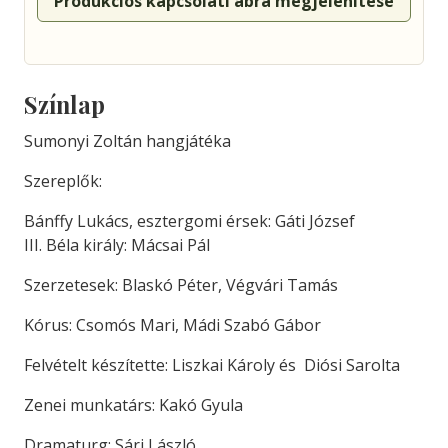
Produkciós kapcsolati ábra megjelenítése
Színlap
Sumonyi Zoltán hangjátéka
Szereplők:
Bánffy Lukács, esztergomi érsek: Gáti József
III. Béla király: Mácsai Pál
Szerzetesek: Blaskó Péter, Végvári Tamás
Kórus: Csomós Mari, Mádi Szabó Gábor
Felvételt készítette: Liszkai Károly és Diósi Sarolta
Zenei munkatárs: Kakó Gyula
Dramaturg: Sári László