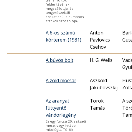
„fehér foltok”
felderítésének
megszállottja, és
tengerészektől
szokatlanül a humános
értékek szószólója,
A 6-os számú
Anton
Barl
kórterem (1981)
Pavlovics
Gus
Csehov
A bűvös bolt
H. G. Wells
Vad
Gyu
A zöld mocsár
Aszkold
Hus
Jakubovszkij
Zolt
Az aranyat
Török
A sz
füttyentő
Tamás
Tör
vándorlegény
Tam
Ez egy furcsa 20. századi
mese, vagy inkább
mitológia, Török