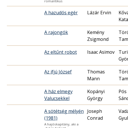
romantikus
A hazudós egér
Lázár Ervin
Kőv
Kata
A rajongók
Kemény
Tör
Zsigmond
Tam
Az eltűnt robot
Isaac Asimov
Tur
Gyö
Az ifjú József
Thomas
Tör
Mann
Tam
A ház elmegy
Kopányi
Pós
Valucsekkel
György
Sán
A sötétség mélyén
Joseph
Vad
(1981)
Conrad
Gyu
A hajóskapitány, aki a