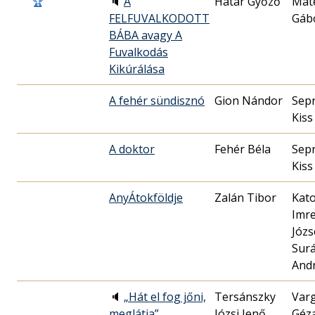
🏆
🔈
A
Határ Győző
Mát
FELFUVALKODOTT
Gáb
BÁBA avagy A
Fuvalkodás
Kikúrálása
A fehér sündisznó
Gion Nándor
Sep
Kiss
A doktor
Fehér Béla
Sep
Kiss
AnyÁtokföldje
Zalán Tibor
Kat
Imr
Józs
Surá
And
🔈
„Hát el fog jőni,
Tersánszky
Var
meglátja”
Józsi Jenő
Géz