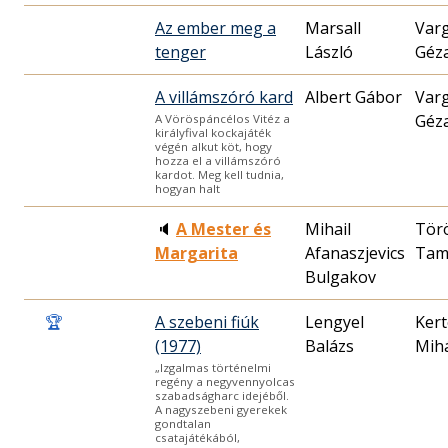
Az ember meg a
Marsall
Var
tenger
László
Géz
A villámszóró kard
Albert Gábor
Var
Géz
A Vöröspáncélos Vitéz a
királyfival kockajáték
végén alkut köt, hogy
hozza el a villámszóró
kardot. Meg kell tudnia,
hogyan halt
🔈
A Mester és
Mihail
Tör
Margarita
Afanaszjevics
Tam
Bulgakov
🏆
A szebeni fiúk
Lengyel
Kert
(1977)
Balázs
Mih
„Izgalmas történelmi
regény a negyvennyolcas
szabadságharc idejéből.
A nagyszebeni gyerekek
gondtalan
csatajátékából,