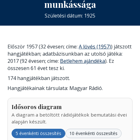
munkássága
Születési dátum: 1925
Először 1957 (32 évesen; címe:
A lövés (1957)
) játszott
hangjátékban; adatbázisunkban az utolsó játéka:
2017 (92 évesen; címe:
Betlehem ajándéka
). Ez
összesen 61 évet tesz ki.
174 hangjátékban játszott.
Hangjátékainak társulata: Magyar Rádió.
Idősoros diagram
A diagram a betöltött rádiójátékok bemutatási évei
alapján készült.
5 évenkénti összesítés
10 évenkénti összesítés