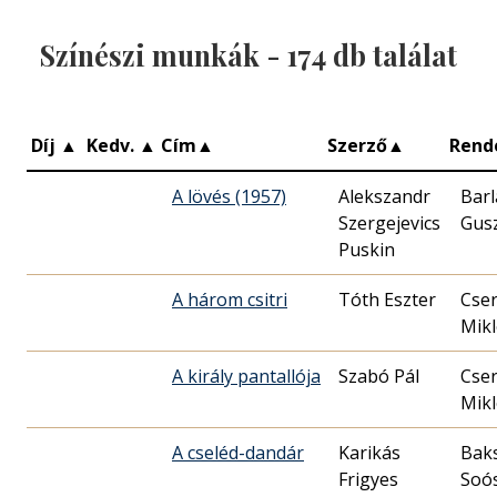
Színészi munkák -
174
db találat
Díj
▲
Kedv.
▲
Cím
▲
Szerző
▲
Rend
A lövés (1957)
Alekszandr
Barl
Szergejevics
Gus
Puskin
A három csitri
Tóth Eszter
Cse
Mikl
A király pantallója
Szabó Pál
Cse
Mikl
A cseléd-dandár
Karikás
Bak
Frigyes
Soó