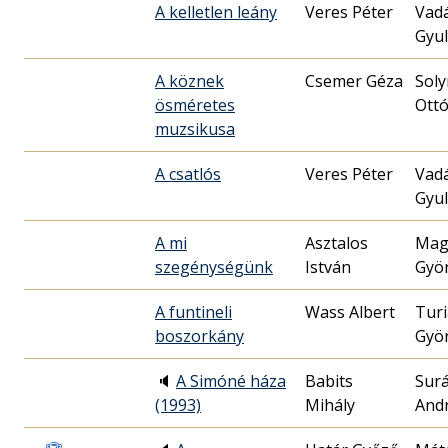
A kelletlen leány
Veres Péter
Vad
Gyu
A köznek
Csemer Géza
Sol
ösméretes
Ott
muzsikusa
A csatlós
Veres Péter
Vad
Gyu
A mi
Asztalos
Mag
szegénységünk
István
Gyö
A funtineli
Wass Albert
Tur
boszorkány
Gyö
🔈
A Simóné háza
Babits
Surá
(1993)
Mihály
And