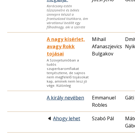
Karácsony estén
tűzszünetre és békés
ünnepre készül a
frontszázad tisztikara, ám
váratlanul beállít egy
főhadnagy, aki a szerete
A nagy kísérlet,
Mihail
Dmit
avagy Rokk
Afanaszjevics
Nyik
tojásai
Bulgakov
A Szovjetunióban a
tudós
szuperbaromfiakat
tenyésztene, de sajnos
nem megfelelő tojásokat
kap, aminek nem lesz jó
vége. Különleg
A király nevében
Emmanuel
Gáti
Robles
🔈
Ahogy lehet
Szabó Pál
Mát
Gáb