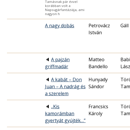
Tamásnak pár évvel
korábban volt a
Napsugárfantáziája, ami
nagyon h
A nagy dobás
Petrovácz
Gáll
István
🔈
A pajzán
Matteo
Babi
griffmadár
Bandello
Lász
🔈
A kabát – Don
Hunyady
Tör
Juan – A nadrág és
Sándor
Tam
a szerelem
🔈
„Kis
Francsics
Tör
kamorámban
Károly
Tam
gyertyát gyújték…”