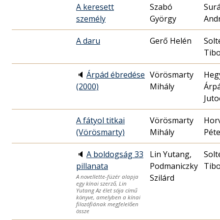
A keresett
Szabó
Surá
személy
György
And
A daru
Gerő Helén
Solt
Tib
🔈
Árpád ébredése
Vörösmarty
Heg
(2000)
Mihály
Árp
Juto
A fátyol titkai
Vörösmarty
Hor
(Vörösmarty)
Mihály
Péte
🔈
A boldogság 33
Lin Yutang,
Solt
pillanata
Podmaniczky
Tib
Szilárd
A novellette-füzér alapja
egy kínai szerző, Lin
Yutang Az élet sója című
könyve, amelyben a kínai
filozófiának megfelelően
össze