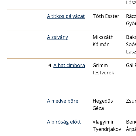
Lász
A titkos pályázat
Tóth Eszter
Rác
Gyö
A zsivány
Mikszáth
Bak
Kálmán
Soó
Lász
🔈
A hat cimbora
Grimm
Gál 
testvérek
A medve bőre
Hegedűs
Zsur
Géza
A bíróság előtt
Vlagyimir
Ben
Tyendrjakov
Árp