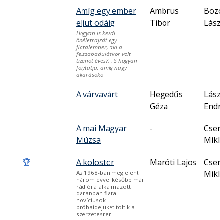
Amíg egy ember
Ambrus
Boz
eljut odáig
Tibor
Lász
Hogyan is kezdi
önéletrajzát egy
fiatalember, aki a
felszabaduláskor volt
tizenöt éves?… S hogyan
folytatja, amíg nagy
akarásoko
A várvavárt
Hegedűs
Lász
Géza
End
A mai Magyar
-
Cse
Múzsa
Mikl
🏆
A kolostor
Maróti Lajos
Cse
Mikl
Az 1968-ban megjelent,
három évvel később már
rádióra alkalmazott
darabban fiatal
novíciusok
próbaidejüket töltik a
szerzetesren