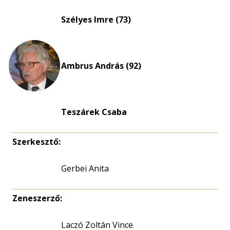
Életkori
eloszlás
Szélyes Imre (73)
nagyítása
Ambrus András (92)
Teszárek Csaba
Szerkesztő:
Gerbei Anita
Zeneszerző:
Laczó Zoltán Vince