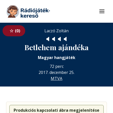
Tovább a navigációhoz
Tovább a tartalomhoz
Menü
0
Laczó Zoltán
🔈
🔈
🔈
🔈
Betlehem ajándéka
Magyar hangjáték
72 perc
2017. december 25.
MTVA
Produkciós kapcsolati ábra megjelenítése