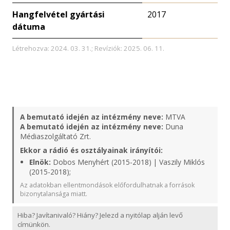
Hangfelvétel gyártási
2017
dátuma
Létrehozva: 2024. 03. 31.; Revíziók: 2025. 06. 11.
A bemutató idején az intézmény neve:
MTVA
A bemutató idején az intézmény neve:
Duna
Médiaszolgáltató Zrt.
Ekkor a rádió és osztályainak irányítói:
Elnök:
Dobos Menyhért (2015-2018) | Vaszily Miklós
(2015-2018);
Az adatokban ellentmondások előfordulhatnak a források
bizonytalansága miatt.
Hiba? Javítanivaló? Hiány? Jelezd a nyitólap alján levő
címünkön.