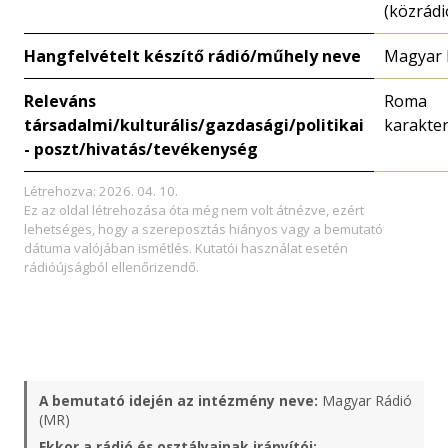
(közrádi
Hangfelvételt készítő rádió/műhely neve
Magyar 
Releváns
Roma
társadalmi/kulturális/gazdasági/politikai
karakte
- poszt/hivatás/tevékenység
Létrehozva: 2026. 04. 10.
Ez az oldal létrehozása óta még nem volt átnézve, ezért
lehetséges, hogy a szereposztás hiányos vagy a bemutató
dátuma valójában ismétlés. Kutatói használat esetén
rádióújságból ellenőrizendő.
A bemutató idején az intézmény neve:
Magyar Rádió
(MR)
Ekkor a rádió és osztályainak irányítói: