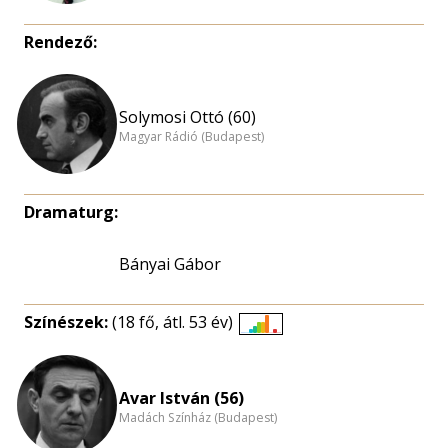
Rendező:
Solymosi Ottó (60)
Magyar Rádió (Budapest)
Dramaturg:
Bányai Gábor
Színészek:
(18 fő, átl. 53 év)
Életkori
eloszlás
nagyítása
Avar István (56)
Madách Színház (Budapest)