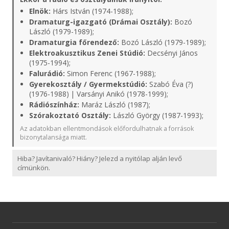
Elnök:
Hárs István (1974-1988);
Dramaturg-igazgató (Drámai Osztály):
Bozó
László (1979-1989);
Dramaturgia főrendező:
Bozó László (1979-1989);
Elektroakusztikus Zenei Stúdió:
Decsényi János
(1975-1994);
Falurádió:
Simon Ferenc (1967-1988);
Gyerekosztály / Gyermekstúdió:
Szabó Éva (?)
(1976-1988) | Varsányi Anikó (1978-1999);
Rádiószínház:
Maráz László (1987);
Szórakoztató Osztály:
László György (1987-1993);
Az adatokban ellentmondások előfordulhatnak a források
bizonytalansága miatt.
Hiba? Javítanivaló? Hiány? Jelezd a nyitólap alján levő
címünkön.