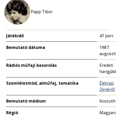
Papp Tibor
Játékidő
47 perc
Bemutató dátuma
1987.
augusztu
Rádiós műfaji besorolás
Eredeti
hangját
Szemléletmód, alműfaj, tematika
Életrajz
Zenéről
Bemutató médium
Kossuth
Régió
Magyar