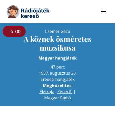
Tovább a navigációhoz
Tovább a tartalomhoz
Menü
0
Csemer Géza
A köznek ösméretes
muzsikusa
Magyar hangjáték
47 perc
1987. augusztus 20.
Eredeti hangjáték
Megközelítés:
Életrajz
|
Zenéről
|
Magyar Rádió