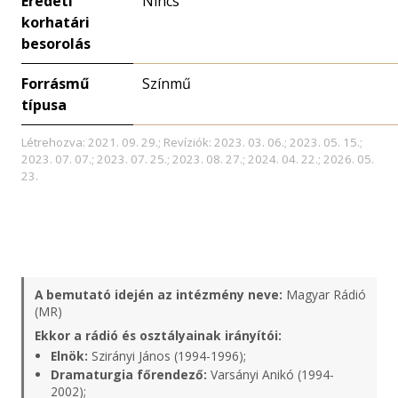
Eredeti
Nincs
korhatári
besorolás
Forrásmű
Színmű
típusa
Létrehozva: 2021. 09. 29.; Revíziók: 2023. 03. 06.; 2023. 05. 15.;
2023. 07. 07.; 2023. 07. 25.; 2023. 08. 27.; 2024. 04. 22.; 2026. 05.
23.
A bemutató idején az intézmény neve:
Magyar Rádió
(MR)
Ekkor a rádió és osztályainak irányítói:
Elnök:
Szirányi János (1994-1996);
Dramaturgia főrendező:
Varsányi Anikó (1994-
2002);