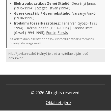
Elektroakusztikus Zenei Stúdió:
Decsényi János
(1975-1994) | Szigeti István (1994);
Gyerekosztály / Gyermekstúdió:
Varsányi Anikó
(1978-1999);
Irodalmi Főszerkesztőség:
Fehérvári Győző (1993-
1994) | Kőrösi Zoltán (1994-1995) | Katona Imre
József (1994-1995);
Forrás
Forrás
Az adatokban ellentmondások előfordulhatnak a források
bizonytalansága miatt.
Hiba? Javítanivaló? Hiány? Jelezd a nyitólap alján levő
címünkön.
© 2026 All rights reserved.
Oldal tetejére