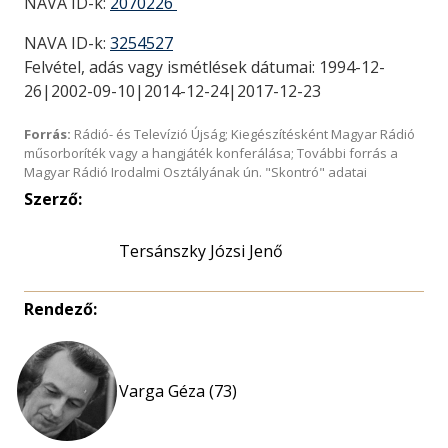
NAVA ID-k:
2070226
NAVA ID-k:
3254527
Felvétel, adás vagy ismétlések dátumai: 1994-12-
26|2002-09-10|2014-12-24|2017-12-23
Forrás:
Rádió- és Televízió Újság; Kiegészítésként Magyar Rádió
műsorboríték vagy a hangjáték konferálása; További forrás a
Magyar Rádió Irodalmi Osztályának ún. "Skontró" adatai
Szerző:
Tersánszky Józsi Jenő
Rendező:
Varga Géza (73)