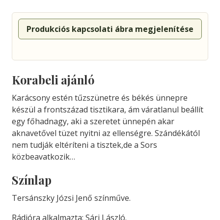
Produkciós kapcsolati ábra megjelenítése
Korabeli ajánló
Karácsony estén tűzszünetre és békés ünnepre
készül a frontszázad tisztikara, ám váratlanul beállít
egy főhadnagy, aki a szeretet ünnepén akar
aknavetővel tüzet nyitni az ellenségre. Szándékától
nem tudják eltéríteni a tisztek,de a Sors
közbeavatkozik…
Színlap
Tersánszky Józsi Jenő színműve.
Rádióra alkalmazta: Sári László.