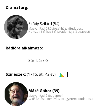
Dramaturg:
Sződy Szilárd (54)
Magyar Rádió Rádiószínháza (Budapest)
Nemzeti Színház Színiakadémiája (Budapest)
Rádióra alkalmazó:
Sári László
Színészek:
(17 fő, átl. 42 év)
Életkori
eloszlás
nagyítása
Máté Gábor (39)
Magyar Rádió (Budapest)
Színház- és Filmművészeti Egyetem (Budapest)