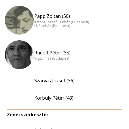
Papp Zoltán (50)
Katona József Színház (Budapest)
Új Színház (Budapest)
Rudolf Péter (35)
Vígszínház (Budapest)
Szarvas József (36)
Korbuly Péter (48)
Zenei szerkesztő: