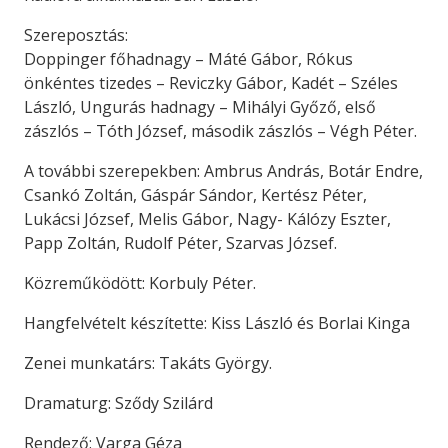
Szereposztás:
Doppinger főhadnagy – Máté Gábor, Rókus
önkéntes tizedes – Reviczky Gábor, Kadét – Széles
László, Ungurás hadnagy – Mihályi Győző, első
zászlós – Tóth József, második zászlós – Végh Péter.
A további szerepekben: Ambrus András, Botár Endre,
Csankó Zoltán, Gáspár Sándor, Kertész Péter,
Lukácsi József, Melis Gábor, Nagy- Kálózy Eszter,
Papp Zoltán, Rudolf Péter, Szarvas József.
Közreműködött: Korbuly Péter.
Hangfelvételt készítette: Kiss László és Borlai Kinga
Zenei munkatárs: Takáts György.
Dramaturg: Sződy Szilárd
Rendező: Varga Géza