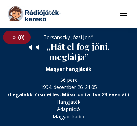
Tovább a navigációhoz
Tovább a tartalomhoz
Menü
0
Tersánszky Józsi Jenő
„Hát el fog jőni,
🔈
🔈
meglátja”
Magyar hangjáték
56 perc
1994. december 26. 21:05
(Legalább 7 ismétlés. Műsoron tartva 23 éven át)
Hangjáték
Adaptáció
Magyar Rádió