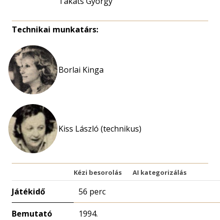
Takáts György
Technikai munkatárs:
Borlai Kinga
Kiss László (technikus)
Kézi besorolás
AI kategorizálás
Játékidő
56 perc
Bemutató
1994.