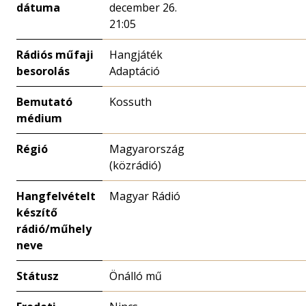
dátuma
december 26.
21:05
Rádiós műfaji
Hangjáték
besorolás
Adaptáció
Bemutató
Kossuth
médium
Régió
Magyarország
(közrádió)
Hangfelvételt
Magyar Rádió
készítő
rádió/műhely
neve
Státusz
Önálló mű