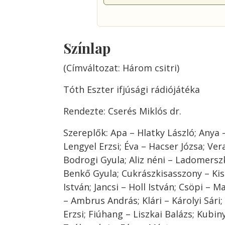
Színlap
(Címváltozat: Három csitri)
Tóth Eszter ifjúsági rádiójátéka
Rendezte: Cserés Miklós dr.
Szereplők: Apa – Hlatky László; Anya –
Lengyel Erzsi; Éva – Hacser Józsa; Ver
Bodrogi Gyula; Aliz néni – Ladomersz
Benkő Gyula; Cukrászkisasszony – Kis
István; Jancsi – Holl István; Csöpi – M
– Ambrus András; Klári – Károlyi Sári;
Erzsi; Fiúhang – Liszkai Balázs; Kubin