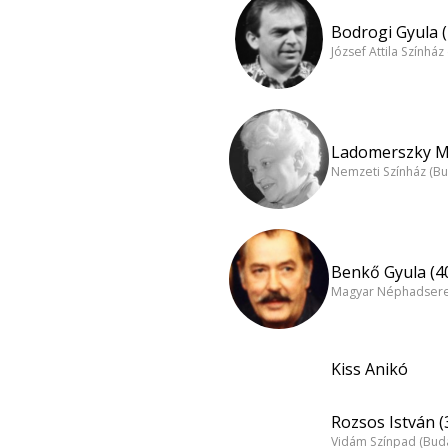
Bodrogi Gyula (
József Attila Színhá
Ladomerszky Ma
Nemzeti Színház (B
Benkő Gyula (4
Magyar Néphadsereg
Kiss Anikó
Rozsos István (
Vidám Színpad (Bud