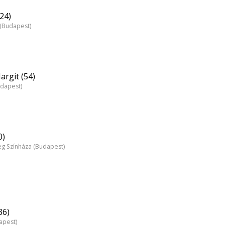
24)
z (Budapest)
rgit (54)
udapest)
0)
 Színháza (Budapest)
36)
apest)