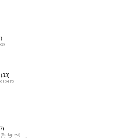
)
cs)
(33)
udapest)
7)
z (Budapest)