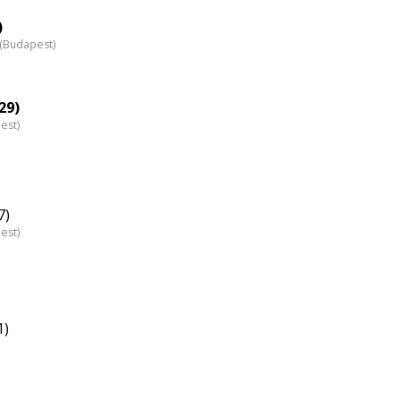
)
z (Budapest)
29)
est)
7)
est)
1)