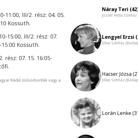
Náray Teri (42
-11:00, III/2. rész: 04. 05.
József Attila Színhá
1:10 Kossuth.
0-15:00, III/2. rész: 07.
Lengyel Erzsi (
Jókai Színház (Budap
20-15:00 Kossuth.
/2. rész: 07. 15. 16:05-
tőfi.
Hacser Józsa (2
Magyar Rádió műsorboríték vagy a
Jókai Színház (Budap
Lorán Lenke (3