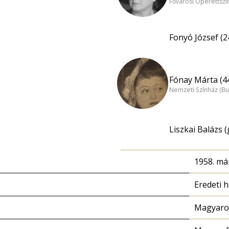
Fővárosi Operettszí
Fonyó József (2
Fónay Márta (4
Nemzeti Színház (B
Liszkai Balázs 
1958. már
Eredeti 
Magyaror