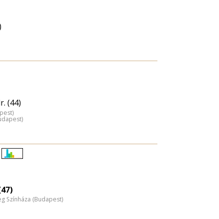
)
. (44)
pest)
udapest)
Életkori
eloszlás
nagyítása
(47)
 Színháza (Budapest)