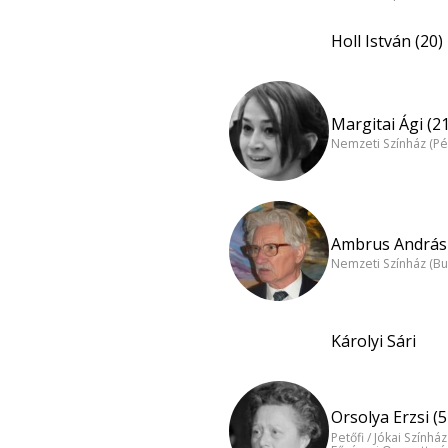
Holl István (20)
Margitai Ági (21
Nemzeti Színház (Pé
Ambrus András 
Nemzeti Színház (B
Károlyi Sári
Orsolya Erzsi (5
Petőfi / Jókai Színhá