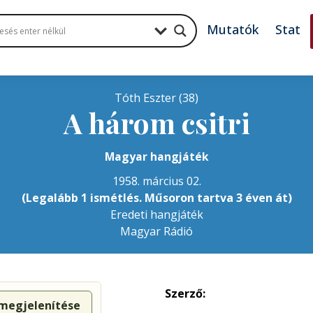
Mutatók
Stat
Tóth Eszter (38)
A három csitri
Magyar hangjáték
1958. március 02.
(Legalább 1 ismétlés. Műsoron tartva 3 éven át)
Eredeti hangjáték
Magyar Rádió
Szerző:
 megjelenítése