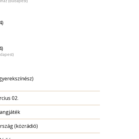
nház (Budapest)
4)
4)
udapest)
(gyerekszínész)
cius 02.
hangjáték
szág (közrádió)