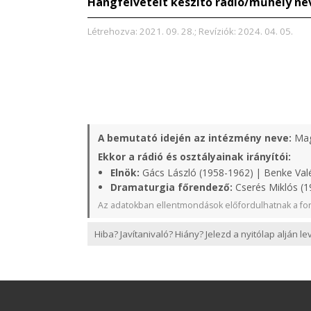
Hangfelvételt készítő rádió/műhely ne
Létrehozva: 2021. 09. 28.; Revíziók: 2024. 04. 05.
A bemutató idején az intézmény neve:
Mag
Ekkor a rádió és osztályainak irányítói:
Elnök:
Gács László (1958-1962) | Benke Valé
Dramaturgia főrendező:
Cserés Miklós (1
Az adatokban ellentmondások előfordulhatnak a for
Hiba? Javítanivaló? Hiány? Jelezd a nyitólap alján l