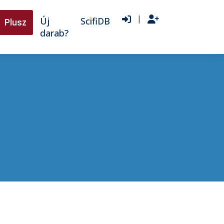
|
Új
ScifiDB
Plusz
darab?