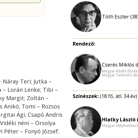
Tóth Eszter (38
Rendező:
Cserés Miklós dr
Magyar Rádió (Buda
Magyar Televízió (B
 Náray Teri; Jutka –
a – Lorán Lenke; Tibi –
Színészek:
(18 fő, átl. 34 év)
ky Margit; Zoltán –
s Anikó; Tomi – Rozsos
argitai Ági; Csapó Andris
Hlatky László 
 Vidéki néni – Orsolya
Magyar Néphadsereg
yi Péter – Fonyó József;