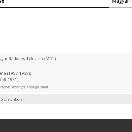
ve
Magyar 
yar Rádió és Televízió (MRT)
ria (1957-1958);
958-1981);
rások bizonytalansága miatt.
evő címünkön.