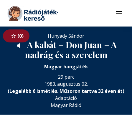
Tovább a navigációhoz
Tovább a tartalomhoz
Menü
0
Hunyady Sándor
A kabát – Don Juan – A
🔈
nadrág és a szerelem
Magyar hangjáték
29 perc
1983. augusztus 02.
(Legalább 6 ismétlés. Műsoron tartva 32 éven át)
Adaptáció
Magyar Rádió