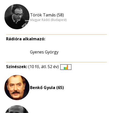
Török Tamás (58)
Magyar Rádió (Budapest)
Rádióra alkalmazó:
Gyenes György
Színészek:
(10 fő, átl. 52 év)
Életkori
eloszlás
nagyítása
Benkő Gyula (65)