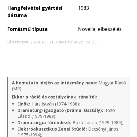
Hangfelvétel gyártási
1983
dátuma
Forrásmű típusa
Novella, elbeszélés
Létrehozva: 2024. 03. 31.; Revíziók: 2025. 02. 23.
A bemutató idején az intézmény neve:
Magyar Rádió
(MR)
Ekkor a rádió és osztályainak irányítói:
Elnök:
Hárs István (1974-1988);
Dramaturg-igazgató (Drámai Osztály):
Bozó
László (1979-1989);
Dramaturgia főrendező:
Bozó László (1979-1989);
Elektroakusztikus Zenei Stúdió:
Decsényi János
(1975-1994);