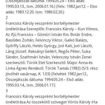
(Összejátszás dátuma: 1994.05.24 – Első adás:
1995.03.13., Ism.: 2006.01.16.) (Felv.: 1982.jan12. – Elso
adás: 1983.12.20. Ism.: 1986.02.20.)
2
Francsics Károly veszprémi borbélymester
önéletírása Szereplők: Francsics Károly – Kun Vilmos,
Az ifjú Francsics – Gömöri István Km. Botár Endre,
Basilides Zoltán, Felvinczy Viktor, Galkó Balázs,
Győrffy László, Hetés György, Joó Kati, Joó László,
Láng József, Raksányi Gellért, Regős Péter, Suka
Sándor, Szathmári István, Velenczey István Zenei
szerkesztő: Török Etel Szerkesztő: Major Anna és
Linka Ágnes Rendező: Török Tamás (1982) (5/3. rész:
jövőhét vasárnap, K. 1.03) (Felvétel: 1982.jan12.,
Összejátszás dátuma: 1994.05.24 – Első adás:
1995.03.14., Ism.: 2006.01.17.)
3
Francsics Károly veszprémi borbélymester
önéletírása Az összekötő szöveget Vörös Károly írta