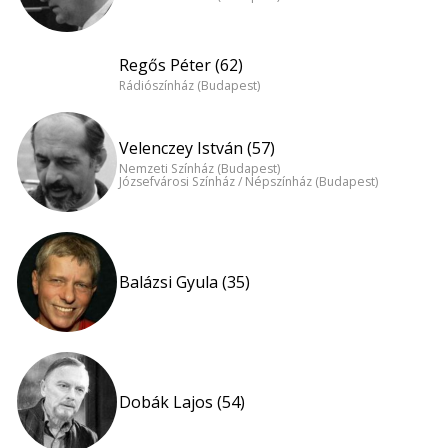
Regős Péter (62)
Rádiószínház (Budapest)
Velenczey István (57)
Nemzeti Színház (Budapest)
Józsefvárosi Színház / Népszínház (Budapest)
Balázsi Gyula (35)
Dobák Lajos (54)