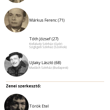
Márkus Ferenc (71)
Tóth József (27)
Kisfaludy Színház (Győr)
Szigligeti Színház (Szolnok)
Ujlaky László (68)
Madách Színház (Budapest)
Zenei szerkesztő:
Török Etel