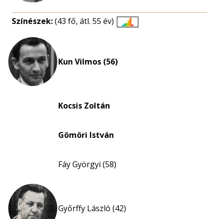
Színészek:
(43 fő, átl. 55 év)
Életkori
eloszlás
nagyítása
Kun Vilmos (56)
Kocsis Zoltán
Gömöri István
Fáy Györgyi (58)
Győrffy László (42)