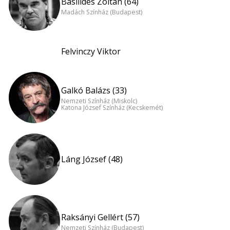
Basilides Zoltán (64)
Madách Színház (Budapest)
Felvinczy Viktor
Galkó Balázs (33)
Nemzeti Színház (Miskolc)
Katona József Színház (Kecskemét)
Láng József (48)
Raksányi Gellért (57)
Nemzeti Színház (Budapest)