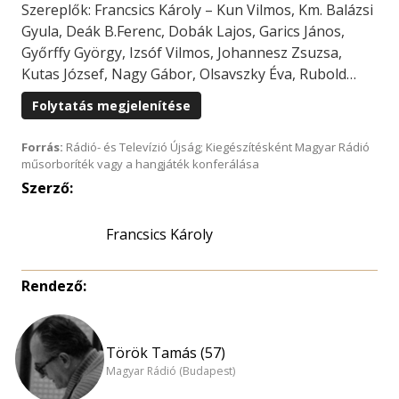
Szereplők: Francsics Károly – Kun Vilmos, Km. Balázsi
Gyula, Deák B.Ferenc, Dobák Lajos, Garics János,
Győrffy György, Izsóf Vilmos, Johannesz Zsuzsa,
Kutas József, Nagy Gábor, Olsavszky Éva, Rubold…
Folytatás megjelenítése
Forrás:
Rádió- és Televízió Újság; Kiegészítésként Magyar Rádió
műsorboríték vagy a hangjáték konferálása
Szerző:
Francsics Károly
Rendező:
Török Tamás (57)
Magyar Rádió (Budapest)