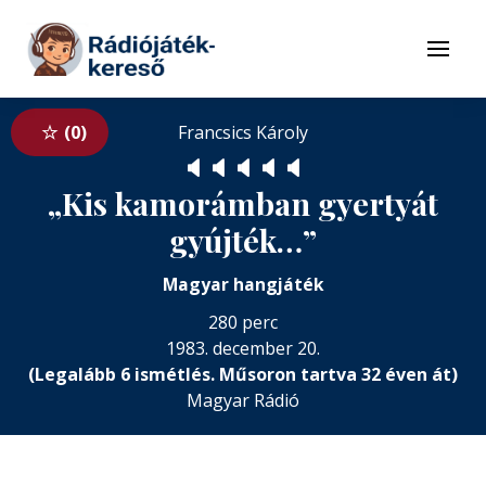
Tovább a navigációhoz
Tovább a tartalomhoz
Menü
0
Francsics Károly
🔈
🔈
🔈
🔈
🔈
„Kis kamorámban gyertyát
gyújték…”
Magyar hangjáték
280 perc
1983. december 20.
(Legalább 6 ismétlés. Műsoron tartva 32 éven át)
Magyar Rádió