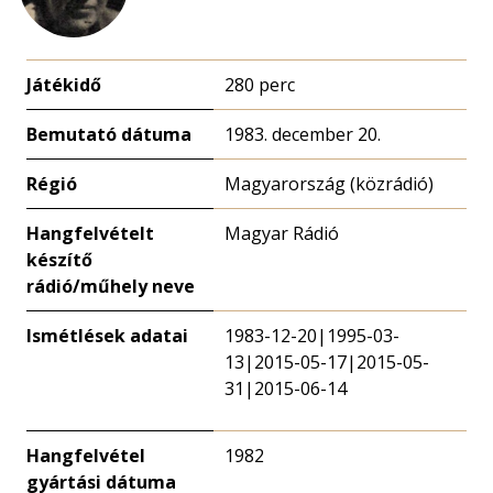
Játékidő
280 perc
Bemutató dátuma
1983. december 20.
Régió
Magyarország (közrádió)
Hangfelvételt
Magyar Rádió
készítő
rádió/műhely neve
Ismétlések adatai
1983-12-20|1995-03-
13|2015-05-17|2015-05-
31|2015-06-14
Hangfelvétel
1982
gyártási dátuma