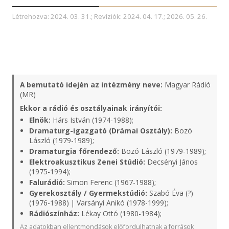
Létrehozva: 2024. 03. 31.; Revíziók: 2024. 04. 17.; 2026. 05. 26.
A bemutató idején az intézmény neve:
Magyar Rádió
(MR)
Ekkor a rádió és osztályainak irányítói:
Elnök:
Hárs István (1974-1988);
Dramaturg-igazgató (Drámai Osztály):
Bozó
László (1979-1989);
Dramaturgia főrendező:
Bozó László (1979-1989);
Elektroakusztikus Zenei Stúdió:
Decsényi János
(1975-1994);
Falurádió:
Simon Ferenc (1967-1988);
Gyerekosztály / Gyermekstúdió:
Szabó Éva (?)
(1976-1988) | Varsányi Anikó (1978-1999);
Rádiószínház:
Lékay Ottó (1980-1984);
Az adatokban ellentmondások előfordulhatnak a források