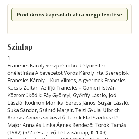
Produkciós kapcsolati ábra megjelenítése
Színlap
1
Francsics Károly veszprémi borbélymester
önéletírása A bevezetőt Vörös Károly írta. Szereplők:
Francsics Károly – Kun Vilmos, A gyermek Francsics –
Kocsis Zoltán, Az ifjú Francsics – Gömöri István
Közreműködik: Fáy Györgyi, Győrffy László, Joó
László, Ködmön Mónika, Seress János, Sugár László,
Suka Sándor, Szántó Margit, Teizi Gyula, Ulbrich
András Zenei szerkesztő: Török Etel Szerkesztő:
Major Anna és Linka Ágnes Rendező: Török Tamás
(1982) (5/2. rész: jövő hét vasárnap, K. 1.03)