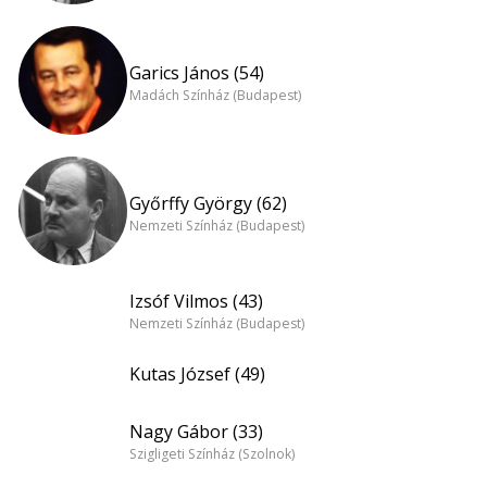
Garics János (54)
Madách Színház (Budapest)
Győrffy György (62)
Nemzeti Színház (Budapest)
Izsóf Vilmos (43)
Nemzeti Színház (Budapest)
Kutas József (49)
Nagy Gábor (33)
Szigligeti Színház (Szolnok)