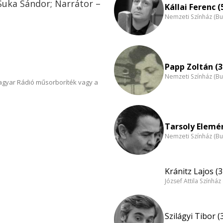
Suka Sándor; Narrátor –
Kállai Ferenc (
Nemzeti Színház (B
Papp Zoltán (3
Nemzeti Színház (B
Magyar Rádió műsorboríték vagy a
Tarsoly Elemér
Nemzeti Színház (B
Kránitz Lajos (3
József Attila Színhá
Szilágyi Tibor (