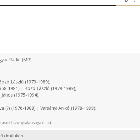
yar Rádió (MR)
ozó László (1979-1989);
958-1981) | Bozó László (1979-1989);
 János (1975-1994);
a (?) (1976-1988) | Varsányi Anikó (1978-1999);
rások bizonytalansága miatt.
evő címünkön.