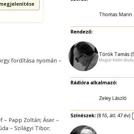
 megjelenítése
Thomas Mann
Rendező:
Török Tamás (
rgy fordítása nyomán –
Magyar Rádió (Buda
Rádióra alkalmazó:
Zeley László
Színészek:
(8 fő, átl. 47 év)
ef – Papp Zoltán; Áser –
úda – Szilágyi Tibor;