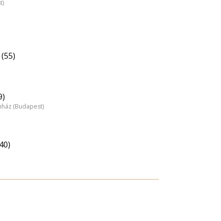
t)
(55)
9)
nház (Budapest)
40)