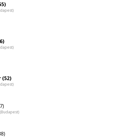
nagyítása
55)
udapest)
6)
udapest)
 (52)
udapest)
7)
z (Budapest)
38)