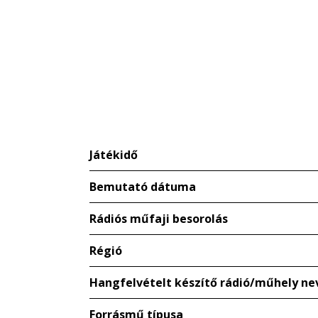
Játékidő
Bemutató dátuma
Rádiós műfaji besorolás
Régió
Hangfelvételt készítő rádió/műhely ne
Forrásmű típusa