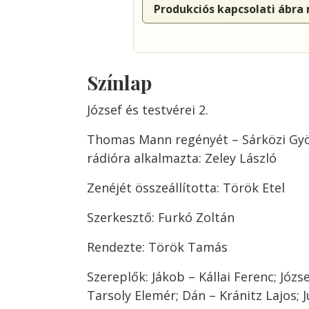
Produkciós kapcsolati ábra
Színlap
József és testvérei 2.
Thomas Mann regényét – Sárközi Gyö
rádióra alkalmazta: Zeley László
Zenéjét összeállította: Török Etel
Szerkesztő: Furkó Zoltán
Rendezte: Török Tamás
Szereplők: Jákob – Kállai Ferenc; Józs
Tarsoly Elemér; Dán – Kránitz Lajos; J