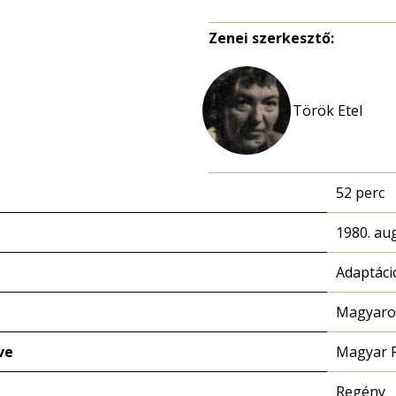
Zenei szerkesztő:
Török Etel
52 perc
1980. au
Adaptáci
Magyaror
ve
Magyar 
Regény