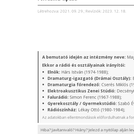
Létrehozva: 2021. 09. 29.; Revíziók: 2023. 12. 18.
A bemutató idején az intézmény neve:
Mag
Ekkor a rádió és osztályainak irányítói:
Elnök:
Hárs István (1974-1988);
Dramaturg-igazgató (Drámai Osztály):
B
Dramaturgia főrendező:
Cserés Miklós (1
Elektroakusztikus Zenei Stúdió:
Decsényi
Falurádió:
Simon Ferenc (1967-1988);
Gyerekosztály / Gyermekstúdió:
Szabó Év
Rádiószínház:
Lékay Ottó (1980-1984);
Az adatokban ellentmondások előfordulhatnak a for
Hiba? Javítanivaló? Hiány? Jelezd a nyitólap alján l