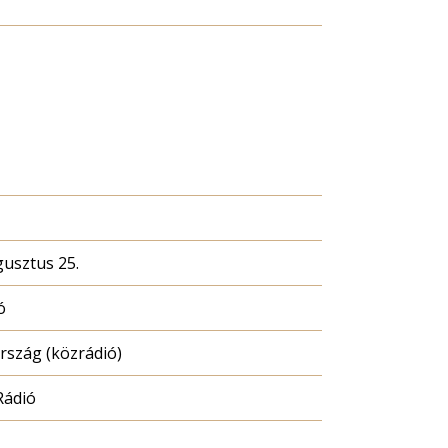
gusztus 25.
ó
szág (közrádió)
Rádió