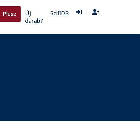
|
Új
ScifiDB
Plusz
darab?