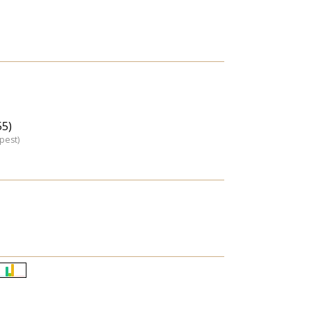
55)
pest)
Életkori
eloszlás