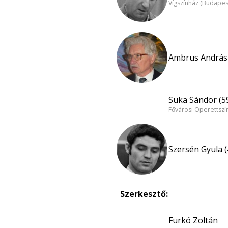
Vígszínház (Budapes
Ambrus András 
Suka Sándor (5
Fővárosi Operettszí
Szersén Gyula (
Szerkesztő:
Furkó Zoltán