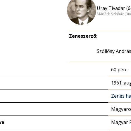
Uray Tivadar (6
Madách Színház (Bu
Zeneszerző:
Szőllősy Andrá
60 perc
1961. au
Zenés ha
Magyaror
ve
Magyar 