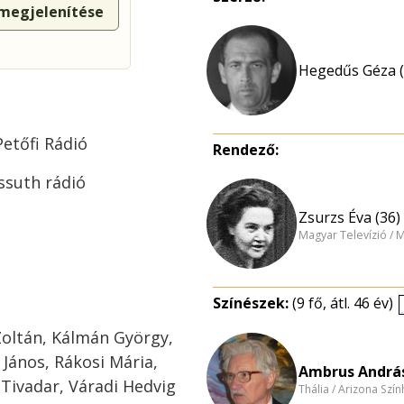
 megjelenítése
Hegedűs Géza (
Petőfi Rádió
Rendező:
ossuth rádió
Zsurzs Éva (36)
Magyar Televízió / 
Színészek:
(9 fő, átl. 46 év)
oltán, Kálmán György,
 János, Rákosi Mária,
Ambrus András
Tivadar, Váradi Hedvig
Thália / Arizona Szí