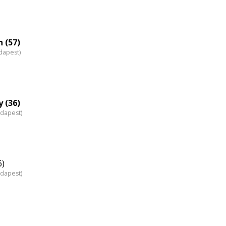
 (57)
dapest)
 (36)
udapest)
6)
udapest)