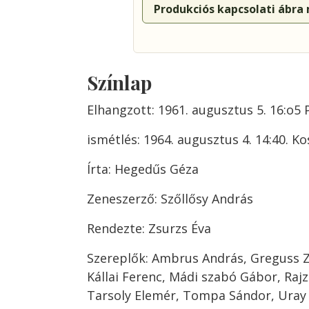
Produkciós kapcsolati ábra
Színlap
Elhangzott: 1961. augusztus 5. 16:o5 
ismétlés: 1964. augusztus 4. 14:40. K
Írta: Hegedűs Géza
Zeneszerző: Szőllősy András
Rendezte: Zsurzs Éva
Szereplők: Ambrus András, Greguss Z
Kállai Ferenc, Mádi szabó Gábor, Rajz
Tarsoly Elemér, Tompa Sándor, Uray 