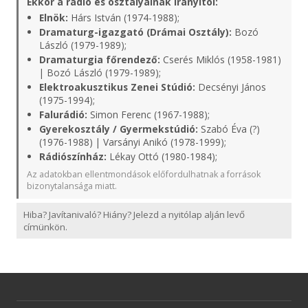
Ekkor a rádió és osztályainak irányítói:
Elnök:
Hárs István (1974-1988);
Dramaturg-igazgató (Drámai Osztály):
Bozó
László (1979-1989);
Dramaturgia főrendező:
Cserés Miklós (1958-1981)
| Bozó László (1979-1989);
Elektroakusztikus Zenei Stúdió:
Decsényi János
(1975-1994);
Falurádió:
Simon Ferenc (1967-1988);
Gyerekosztály / Gyermekstúdió:
Szabó Éva (?)
(1976-1988) | Varsányi Anikó (1978-1999);
Rádiószínház:
Lékay Ottó (1980-1984);
Az adatokban ellentmondások előfordulhatnak a források
bizonytalansága miatt.
Hiba? Javítanivaló? Hiány? Jelezd a nyitólap alján levő
címünkön.