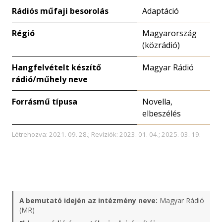
Rádiós műfaji besorolás
Adaptáció
Régió
Magyarország
(közrádió)
Hangfelvételt készítő
Magyar Rádió
rádió/műhely neve
Forrásmű típusa
Novella,
elbeszélés
Létrehozva: 2021. 09. 28.; Revíziók: 2023. 01. 04.; 2025. 03. 19.
A bemutató idején az intézmény neve:
Magyar Rádió
(MR)