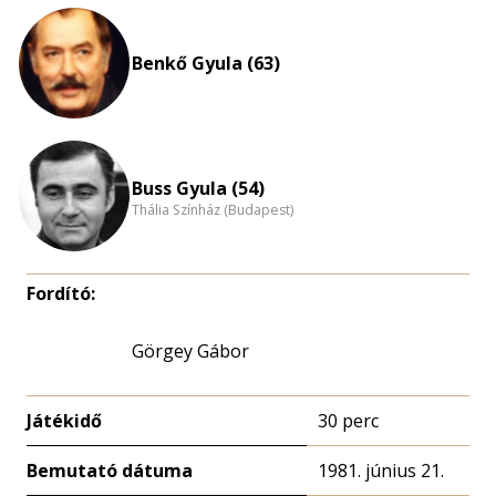
Benkő Gyula (63)
Buss Gyula (54)
Thália Színház (Budapest)
Fordító:
Görgey Gábor
Játékidő
30 perc
Bemutató dátuma
1981. június 21.