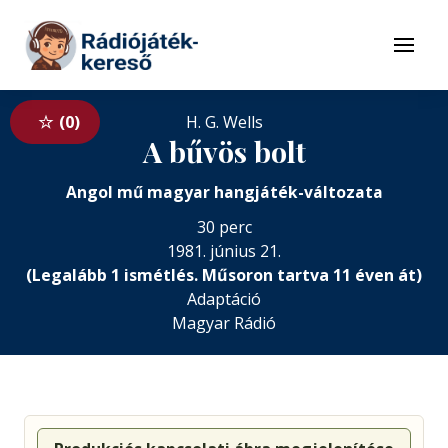
Tovább a navigációhoz
Tovább a tartalomhoz
Menü
0
H. G. Wells
A bűvös bolt
Angol mű magyar hangjáték-változata
30 perc
1981. június 21.
(Legalább 1 ismétlés. Műsoron tartva 11 éven át)
Adaptáció
Magyar Rádió