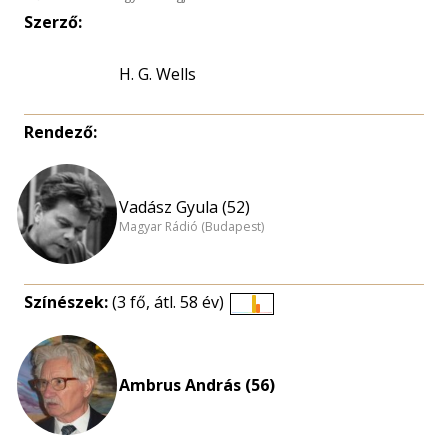
Szerző:
H. G. Wells
Rendező:
Vadász Gyula (52)
Magyar Rádió (Budapest)
Színészek:
(3 fő, átl. 58 év)
Életkori
eloszlás
nagyítása
Ambrus András (56)