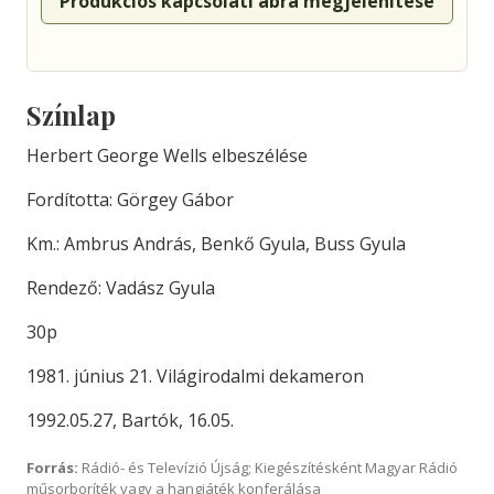
Produkciós kapcsolati ábra megjelenítése
Színlap
Herbert George Wells elbeszélése
Fordította: Görgey Gábor
Km.: Ambrus András, Benkő Gyula, Buss Gyula
Rendező: Vadász Gyula
30p
1981. június 21. Világirodalmi dekameron
1992.05.27, Bartók, 16.05.
Forrás:
Rádió- és Televízió Újság; Kiegészítésként Magyar Rádió
műsorboríték vagy a hangjáték konferálása