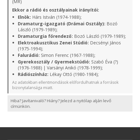
(MR)
Ekkor a rádió és osztályainak irányítói:
Elnök:
Hárs István (1974-1988);
Dramaturg-igazgató (Drámai Osztály):
Bozó
László (1979-1989);
Dramaturgia főrendező:
Bozó László (1979-1989);
Elektroakusztikus Zenei Stúdió:
Decsényi János
(1975-1994);
Falurádió:
Simon Ferenc (1967-1988);
Gyerekosztály / Gyermekstúdió:
Szabó Éva (?)
(1976-1988) | Varsányi Anikó (1978-1999);
Rádiószínház:
Lékay Ottó (1980-1984);
Az adatokban ellentmondások előfordulhatnak a források
bizonytalansága miatt.
Hiba? Javítanivaló? Hiány? Jelezd a nyitólap alján levő
címünkön.