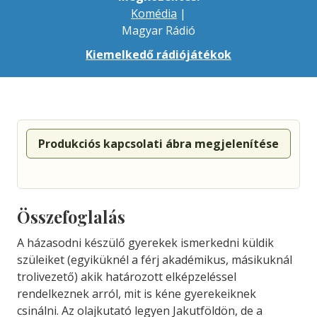
Komédia
|
Magyar Rádió
Kiemelkedő rádiójátékok
Produkciós kapcsolati ábra megjelenítése
Összefoglalás
A házasodni készülő gyerekek ismerkedni küldik
szüleiket (egyiküknél a férj akadémikus, másikuknál
trolivezető) akik határozott elképzeléssel
rendelkeznek arról, mit is kéne gyerekeiknek
csinálni. Az olajkutató legyen Jakutföldön, de a