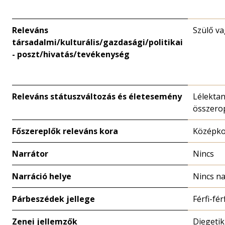
Releváns
Szülő v
társadalmi/kulturális/gazdasági/politikai
- poszt/hivatás/tevékenység
Releváns státuszváltozás és életesemény
Lélektan
összero
Főszereplők releváns kora
Középk
Narrátor
Nincs
Narráció helye
Nincs na
Párbeszédek jellege
Férfi-fér
Zenei jellemzők
Diegetik