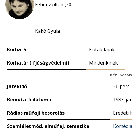
Fehér Zoltán (30)
Kakó Gyula
Korhatár
Fiataloknak
Korhatár (ifjúságvédelmi)
Mindenkinek
Kézi besor
Játékidő
36 perc
Bemutató dátuma
1983. ja
Rádiós műfaji besorolás
Eredeti 
Szemléletmód, alműfaj, tematika
Komédi