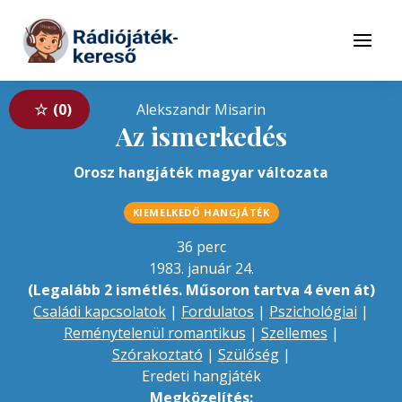
Tovább a navigációhoz
Tovább a tartalomhoz
Menü
0
Alekszandr Misarin
Az ismerkedés
Orosz hangjáték magyar változata
KIEMELKEDŐ HANGJÁTÉK
36 perc
1983. január 24.
(Legalább 2 ismétlés. Műsoron tartva 4 éven át)
Családi kapcsolatok
|
Fordulatos
|
Pszichológiai
|
Reménytelenül romantikus
|
Szellemes
|
Szórakoztató
|
Szülőség
|
Eredeti hangjáték
Megközelítés: