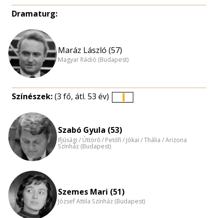
Dramaturg:
Maráz László (57)
Magyar Rádió (Budapest)
Színészek:
(3 fő, átl. 53 év)
Életkori
eloszlás
nagyítása
Szabó Gyula (53)
Ifjúsági / Úttörő / Petőfi / Jókai / Thália / Arizona
Színház (Budapest)
Szemes Mari (51)
József Attila Színház (Budapest)