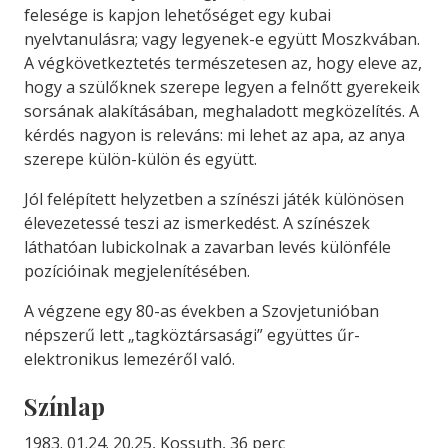
felesége is kapjon lehetőséget egy kubai
nyelvtanulásra; vagy legyenek-e együtt Moszkvában.
A végkövetkeztetés természetesen az, hogy eleve az,
hogy a szülőknek szerepe legyen a felnőtt gyerekeik
sorsának alakításában, meghaladott megközelítés. A
kérdés nagyon is releváns: mi lehet az apa, az anya
szerepe külön-külön és együtt.
Jól felépített helyzetben a színészi játék különösen
élevezetessé teszi az ismerkedést. A színészek
láthatóan lubickolnak a zavarban levés különféle
pozícióinak megjelenítésében.
A végzene egy 80-as években a Szovjetunióban
népszerű lett „tagköztársasági” együttes űr-
elektronikus lemezéről való.
Színlap
1983. 01.24. 20.25, Kossuth, 36 perc