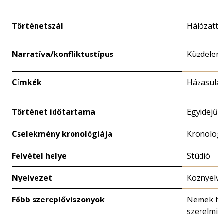
Történetszál
Hálózat
Narratíva/konfliktustípus
Küzdele
Címkék
Házasula
Történet időtartama
Egyidejű
Cselekmény kronológiája
Kronolo
Felvétel helye
Stúdió
Nyelvezet
Köznyel
Főbb szereplőviszonyok
Nemek h
szerelmi