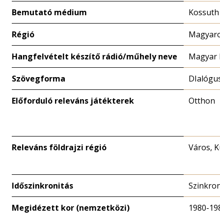
Bemutató médium
Kossuth
Régió
Magyaro
Hangfelvételt készítő rádió/műhely neve
Magyar 
Szövegforma
DIalógu
Előforduló releváns játékterek
Otthon
Releváns földrajzi régió
Város, K
Időszinkronitás
Szinkro
Megidézett kor (nemzetközi)
1980-19