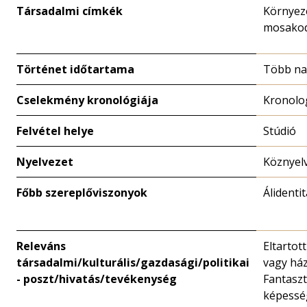
Társadalmi címkék
Környez
mosako
Történet időtartama
Több n
Cselekmény kronológiája
Kronolo
Felvétel helye
Stúdió
Nyelvezet
Köznyelv
Főbb szereplőviszonyok
Álidenti
Releváns
Eltartot
társadalmi/kulturális/gazdasági/politikai
vagy há
- poszt/hivatás/tevékenység
Fantaszt
képessé