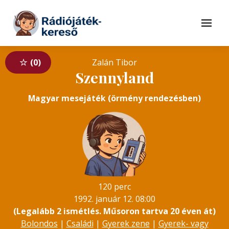
Tovább a navigációhoz
Tovább a tartalomhoz
Menü
0
Zalán Tibor
Szennyland
Magyar mesejáték (örmény rendezésben)
120 perc
1992. január 12. 08:00
(Legalább 2 ismétlés. Műsoron tartva 20 éven át)
Bolondos
|
Családi
|
Gyerek zene
|
Gyerek- vagy