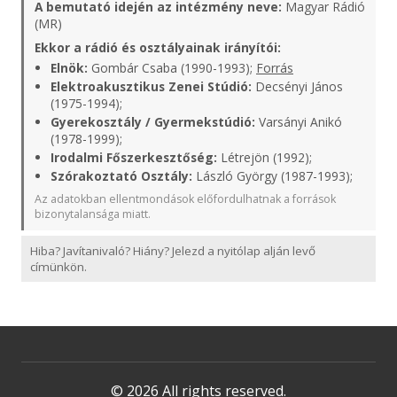
A bemutató idején az intézmény neve:
Magyar Rádió
(MR)
Ekkor a rádió és osztályainak irányítói:
Elnök:
Gombár Csaba (1990-1993);
Forrás
Elektroakusztikus Zenei Stúdió:
Decsényi János
(1975-1994);
Gyerekosztály / Gyermekstúdió:
Varsányi Anikó
(1978-1999);
Irodalmi Főszerkesztőség:
Létrejön (1992);
Szórakoztató Osztály:
László György (1987-1993);
Az adatokban ellentmondások előfordulhatnak a források
bizonytalansága miatt.
Hiba? Javítanivaló? Hiány? Jelezd a nyitólap alján levő
címünkön.
© 2026 All rights reserved.