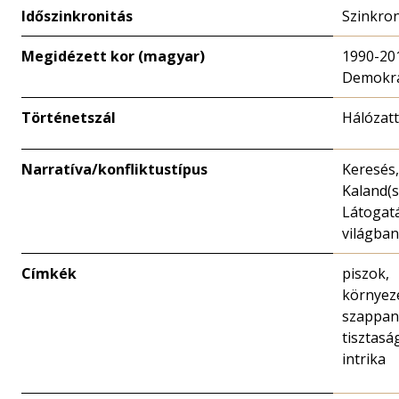
Időszinkronitás
Szinkro
Megidézett kor (magyar)
1990-20
Demokrá
Történetszál
Hálózat
Narratíva/konfliktustípus
Keresés
Kaland(s
Látogat
világban
Címkék
piszok,
környez
szappan
tisztaság
intrika