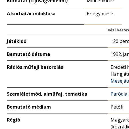
Korhatár (ifjúságvédelmi)
Mindenkinek
A korhatár indoklása
Ez egy mese.
Kézi besor
Játékidő
120 perc
Bemutató dátuma
1992. ja
Rádiós műfaji besorolás
Eredeti 
Hangját
Meseját
Szemléletmód, alműfaj, tematika
Paródia
Bemutató médium
Petőfi
Régió
Magyar
(közrádi