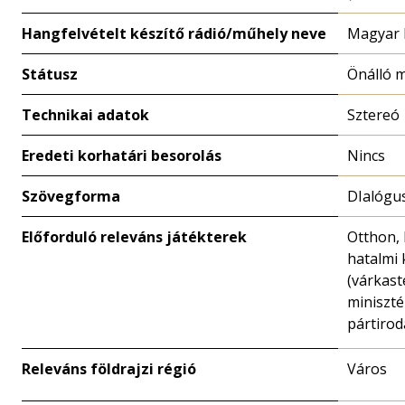
Hangfelvételt készítő rádió/műhely neve
Magyar 
Státusz
Önálló 
Technikai adatok
Sztereó
Eredeti korhatári besorolás
Nincs
Szövegforma
DIalógu
Előforduló releváns játékterek
Otthon, 
hatalmi
(várkast
miniszté
pártirod
Releváns földrajzi régió
Város