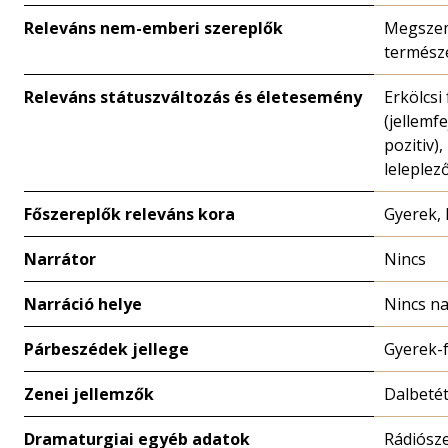
Releváns nem-emberi szereplők
Megszem
természe
Releváns státuszváltozás és életesemény
Erkölcsi
(jellemfe
pozitiv),
leleplez
Főszereplők releváns kora
Gyerek, 
Narrátor
Nincs
Narráció helye
Nincs na
Párbeszédek jellege
Gyerek-f
Zenei jellemzők
Dalbeté
Dramaturgiai egyéb adatok
Rádiósze