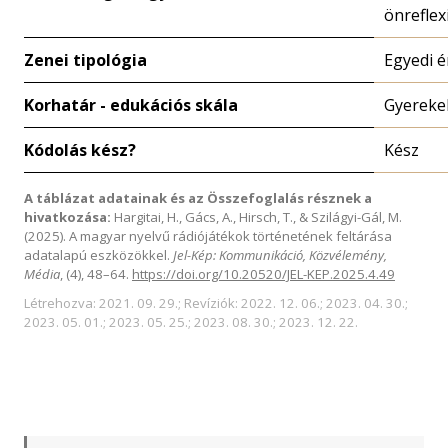
önreflex
Zenei tipológia
Egyedi 
Korhatár - edukációs skála
Gyereke
Kódolás kész?
Kész
A táblázat adatainak és az Összefoglalás résznek a
hivatkozása:
Hargitai, H., Gács, A., Hirsch, T., & Szilágyi-Gál, M.
(2025). A magyar nyelvű rádiójátékok történetének feltárása
adatalapú eszközökkel.
Jel-Kép: Kommunikáció, Közvélemény,
Média
, (4), 48–64.
https://doi.org/10.20520/JEL-KEP.2025.4.49
Létrehozva: 2021. 09. 29.; Revíziók: 2022. 12. 06.; 2023. 04. 30.;
2023. 05. 01.; 2023. 05. 25.; 2023. 08. 30.; 2023. 12. 22.