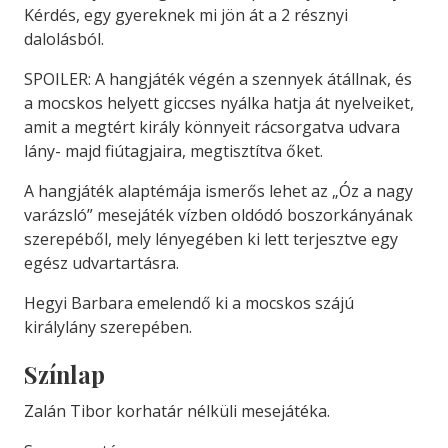
Kérdés, egy gyereknek mi jön át a 2 résznyi
dalolásból.
SPOILER: A hangjáték végén a szennyek átállnak, és
a mocskos helyett giccses nyálka hatja át nyelveiket,
amit a megtért király könnyeit rácsorgatva udvara
lány- majd fiútagjaira, megtisztítva őket.
A hangjáték alaptémája ismerős lehet az „Óz a nagy
varázsló” mesejáték vízben oldódó boszorkányának
szerepéből, mely lényegében ki lett terjesztve egy
egész udvartartásra.
Hegyi Barbara emelendő ki a mocskos szájú
királylány szerepében.
Színlap
Zalán Tibor korhatár nélküli mesejátéka.