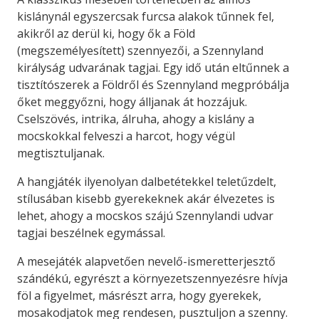
kislánynál egyszercsak furcsa alakok tűnnek fel,
akikről az derül ki, hogy ők a Föld
(megszemélyesített) szennyezői, a Szennyland
királyság udvarának tagjai. Egy idő után eltűnnek a
tisztítószerek a Földről és Szennyland megpróbálja
őket meggyőzni, hogy álljanak át hozzájuk.
Cselszövés, intrika, álruha, ahogy a kislány a
mocskokkal felveszi a harcot, hogy végül
megtisztuljanak.
A hangjáték ilyenolyan dalbetétekkel teletűzdelt,
stílusában kisebb gyerekeknek akár élvezetes is
lehet, ahogy a mocskos szájú Szennylandi udvar
tagjai beszélnek egymással.
A mesejáték alapvetően nevelő-ismeretterjesztő
szándékú, egyrészt a környezetszennyezésre hívja
föl a figyelmet, másrészt arra, hogy gyerekek,
mosakodjatok meg rendesen, pusztuljon a szenny.