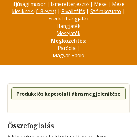
ifjúsági műsor
|
Ismeretterjesztő
|
Mese
|
Mese
kicsiknek (6-8 éves)
|
Rivalizálás
|
Szórakoztató
|
Eredeti hangjáték
Hangjáték
Mesejáték
Megközelítés:
Paródia
|
Magyar Rádió
Produkciós kapcsolati ábra megjelenítése
Összefoglalás
A klasszikus mesebeli történetben az álmos