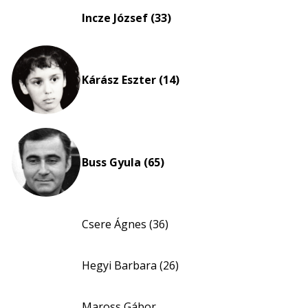
eloszlás
Incze József (33)
nagyítása
Kárász Eszter (14)
Buss Gyula (65)
Csere Ágnes (36)
Hegyi Barbara (26)
Maross Gábor