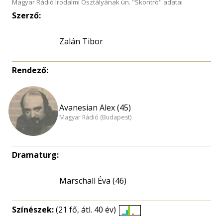
Magyar Rádió Irodalmi Osztályának ún. "Skontró" adatai
Szerző:
Zalán Tibor
Rendező:
Avanesian Alex (45)
Magyar Rádió (Budapest)
Dramaturg:
Marschall Éva (46)
Színészek:
(21 fő, átl. 40 év)
Életkori