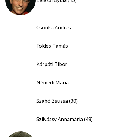
Balázsi Gyula (45)
Csonka András
Földes Tamás
Kárpáti Tibor
Némedi Mária
Szabó Zsuzsa (30)
Szilvássy Annamária (48)