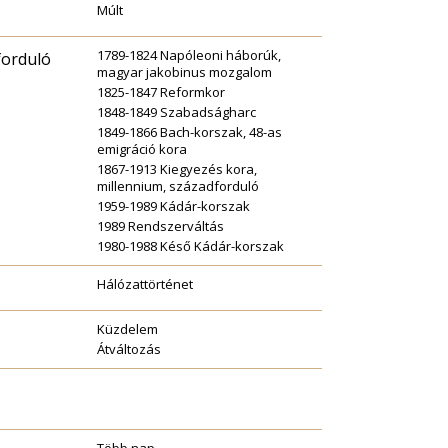
Múlt
1789-1824 Napóleoni háborúk,
forduló
magyar jakobinus mozgalom
1825-1847 Reformkor
1848-1849 Szabadságharc
1849-1866 Bach-korszak, 48-as
emigráció kora
1867-1913 Kiegyezés kora,
millennium, századforduló
1959-1989 Kádár-korszak
1989 Rendszerváltás
1980-1988 Késő Kádár-korszak
Hálózattörténet
Küzdelem
Átváltozás