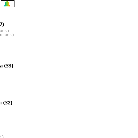
Életkori
eloszlás
nagyítása
7)
pest)
udapest)
a (33)
i (32)
1)