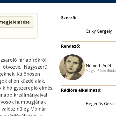
Szerző:
 megjelenítése
Csiky Gergely
Rendező:
 zsaroló hírlapírókról
Németh Adél
al ötvözve. Nagyszerű
Magyar Rádió (Buda
égeknek. Különösen
ok ellen küzdő alak,
yik hölgyszereplő elmés,
Rádióra alkalmazó:
anabb kreálmányaival
 orvosok humbugjának
Hegedűs Géza
 valószínűleg Molnár
s a rádióváltozat is