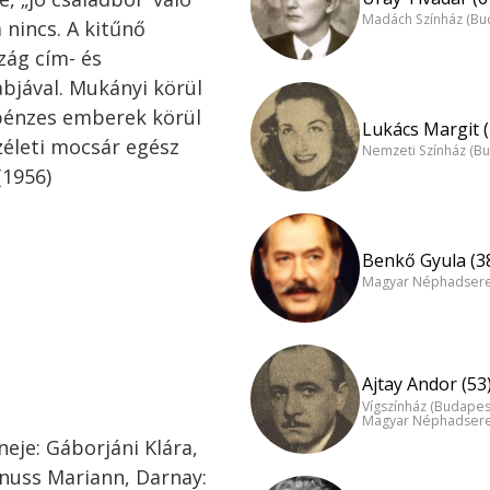
Madách Színház (Bu
 nincs. A kitűnő
zág cím- és
abjával. Mukányi körül
a pénzes emberek körül
Lukács Margit (
zéleti mocsár egész
Nemzeti Színház (B
(1956)
Benkő Gyula (3
Magyar Néphadsereg
Ajtay Andor (53
Vígszínház (Budapes
Magyar Néphadsereg
eje: Gáborjáni Klára,
rnuss Mariann, Darnay: