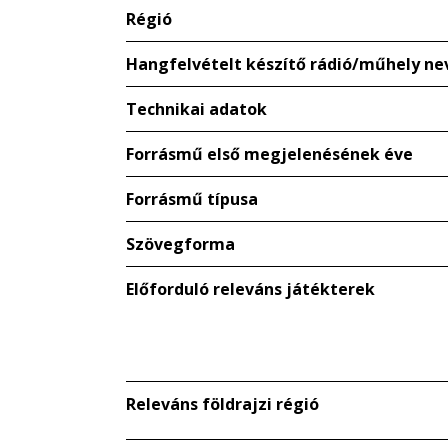
Régió
Hangfelvételt készítő rádió/műhely ne
Technikai adatok
Forrásmű első megjelenésének éve
Forrásmű típusa
Szövegforma
Előforduló releváns játékterek
Releváns földrajzi régió