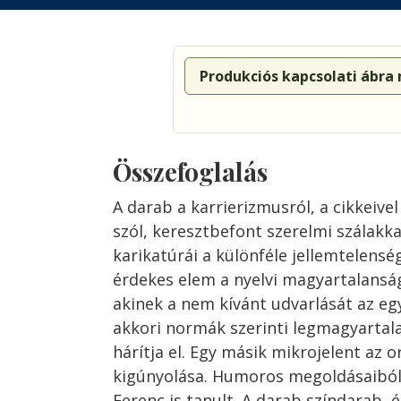
Produkciós kapcsolati ábra
Összefoglalás
A darab a karrierizmusról, a cikkeivel
szól, keresztbefont szerelmi szálakk
karikatúrái a különféle jellemtelens
érdekes elem a nyelvi magyartalanság
akinek a nem kívánt udvarlását az eg
akkori normák szerinti legmagyartal
hárítja el. Egy másik mikrojelent az
kigúnyolása. Humoros megoldásaiból
Ferenc is tanult. A darab színdarab, é