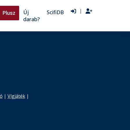
|
Új
ScifiDB
Plusz
darab?
tó
|
Vígjáték
|