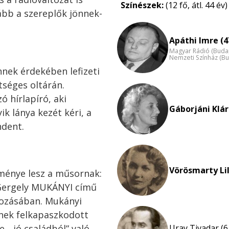
Színészek:
(12 fő, átl. 44 év)
kább a szereplők jönnek-
Apáthi Imre (4
Magyar Rádió (Buda
Nemzeti Színház (B
ennek érdekében lefizeti
tséges oltárán.
 hírlapíró, aki
Gáborjáni Klár
ik lánya kezét kéri, a
ndent.
Vörösmarty Lil
ménye lesz a műsornak:
 Gergely MUKÁNYI című
gozásában. Mukányi
nek felkapaszkodott
Uray Tivadar (6
, „jó családból” való