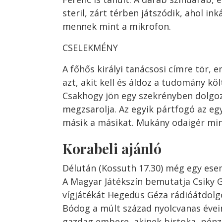
steril, zárt térben játszódik, ahol in
mennek mint a mikrofon.
CSELEKMÉNY
A főhős királyi tanácsosi címre tör, 
azt, akit kell és áldoz a tudomány köl
Csakhogy jön egy szekrényben dolgozó
megzsarolja. Az egyik pártfogó az egy
másik a másikat. Mukány odaigér mi
Korabeli ajánló
Délután (Kossuth 17.30) még egy ese
A Magyar Játékszín bemutatja Csiky
vígjátékát Hegedüs Géza rádióátdol
Bódog a múlt század nyolcvanas évei
gazdag embere, akinek birtoka, pénze