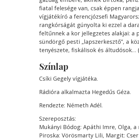
fiatal felesége van, csak éppen rangja
vígjátékíró a ferencjózsefi Magyarors
rangkórságát gúnyolta ki ezzel a dar
feltűnnek a kor jellegzetes alakjai: 
sündörgő pesti „lapszerkesztő”, a kö
tenyészete, fiskálisok és áltudósok… 
Színlap
Csíki Gegely vígjátéka.
Rádióra alkalmazta Hegedűs Géza.
Rendezte: Németh Adél.
Szereposztás:
Mukányi Bódog: Apáthi Imre, Olga, a n
Piroska: Vörösmarty Lili, Margit: Cse