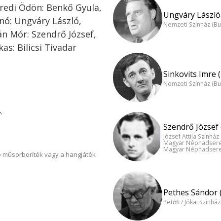
eredi Ödön: Benkő Gyula,
Ungváry László 
nó: Ungváry László,
Nemzeti Színház (B
ián Mór: Szendrő József,
as: Bilicsi Tivadar
Sinkovits Imre 
Nemzeti Színház (B
.
Szendrő József 
József Attila Színhá
Magyar Néphadsereg
Magyar Néphadsereg
 műsorboríték vagy a hangjáték
Pethes Sándor 
Petőfi / Jókai Színhá