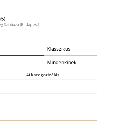
55)
 Színháza (Budapest)
Klasszikus
Mindenkinek
AI kategorizálás