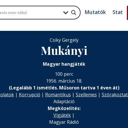
Mutatók
Stat
Csiky Gergely
Mukányi
Magyar hangjáték
100 perc
1956. március 18.
(Legalább 1 ismétlés. Műsoron tartva 1 éven át)
solatok
|
Korrupció
|
Romantikus
|
Szellemes
|
Szórakozta
Adaptáció
Megközelítés:
Vígjáték
|
Magyar Rádió