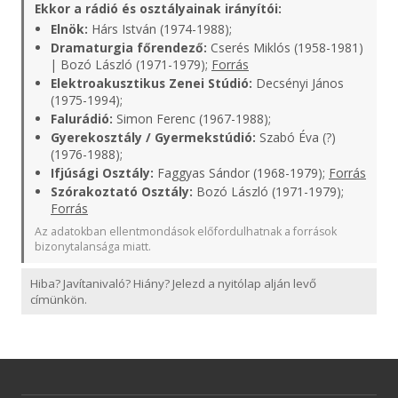
Ekkor a rádió és osztályainak irányítói:
Elnök:
Hárs István (1974-1988);
Dramaturgia főrendező:
Cserés Miklós (1958-1981)
| Bozó László (1971-1979);
Forrás
Elektroakusztikus Zenei Stúdió:
Decsényi János
(1975-1994);
Falurádió:
Simon Ferenc (1967-1988);
Gyerekosztály / Gyermekstúdió:
Szabó Éva (?)
(1976-1988);
Ifjúsági Osztály:
Faggyas Sándor (1968-1979);
Forrás
Szórakoztató Osztály:
Bozó László (1971-1979);
Forrás
Az adatokban ellentmondások előfordulhatnak a források
bizonytalansága miatt.
Hiba? Javítanivaló? Hiány? Jelezd a nyitólap alján levő
címünkön.