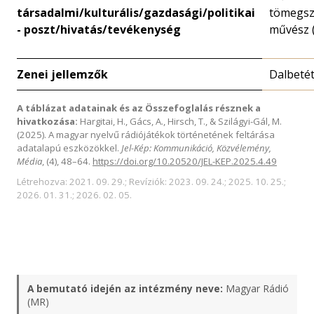
társadalmi/kulturális/gazdasági/politikai
tömegsz
- poszt/hivatás/tevékenység
művész (
Zenei jellemzők
Dalbeté
A táblázat adatainak és az Összefoglalás résznek a
hivatkozása:
Hargitai, H., Gács, A., Hirsch, T., & Szilágyi-Gál, M.
(2025). A magyar nyelvű rádiójátékok történetének feltárása
adatalapú eszközökkel.
Jel-Kép: Kommunikáció, Közvélemény,
Média
, (4), 48–64.
https://doi.org/10.20520/JEL-KEP.2025.4.49
Létrehozva: 2021. 09. 29.; Revíziók: 2023. 09. 24.; 2025. 10. 25.;
2026. 01. 31.; 2026. 02. 05.
A bemutató idején az intézmény neve:
Magyar Rádió
(MR)