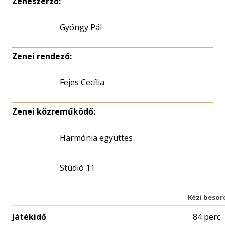
Zeneszerző:
Gyöngy Pál
Zenei rendező:
Fejes Cecília
Zenei közreműködő:
Harmónia együttes
Stúdió 11
Kézi besor
Játékidő
84 perc