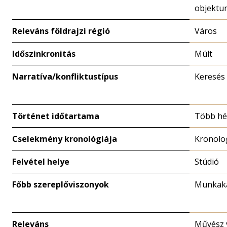
objektu
Releváns földrajzi régió
Város
Időszinkronitás
Múlt
Narratíva/konfliktustípus
Keresés
Történet időtartama
Több hé
Cselekmény kronológiája
Kronolo
Felvétel helye
Stúdió
Főbb szereplőviszonyok
Munkaka
Releváns
Művész 