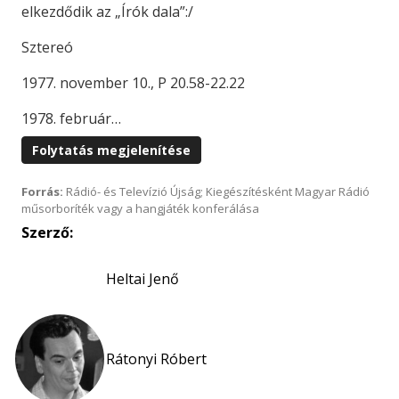
elkezdődik az „Írók dala”:/
Sztereó
1977. november 10., P 20.58-22.22
1978. február…
Folytatás megjelenítése
Forrás:
Rádió- és Televízió Újság; Kiegészítésként Magyar Rádió
műsorboríték vagy a hangjáték konferálása
Szerző:
Heltai Jenő
Rátonyi Róbert