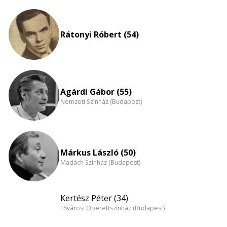
Életkori
eloszlás
nagyítása
Rátonyi Róbert (54)
Agárdi Gábor (55)
Nemzeti Színház (Budapest)
Márkus László (50)
Madách Színház (Budapest)
Kertész Péter (34)
Fővárosi Operettszínház (Budapest)