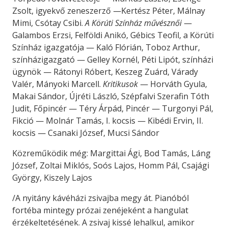
Zsolt, igyekvő zeneszerző —Kertész Péter, Málnay
Mimi, Csótay Csibi.
A Körúti Színház művésznői
—
Galambos Erzsi, Felföldi Anikó, Gébics Teofil, a Körúti
Színház igazgatója — Kaló Flórián, Toboz Arthur,
színházigazgató — Gelley Kornél, Péti Lipót, színházi
ügynök — Rátonyi Róbert, Keszeg Zuárd, Várady
Valér, Mányoki Marcell.
Kritikusok
— Horváth Gyula,
Makai Sándor, Újréti László, Szépfalvi Szerafin Tóth
Judit, Főpincér — Téry Árpád, Pincér — Turgonyi Pál,
Fikció — Molnár Tamás, I. kocsis — Kibédi Ervin, II.
kocsis — Csanaki József, Mucsi Sándor
Közreműködik még: Margittai Ági, Bod Tamás, Láng
József, Zoltai Miklós, Soós Lajos, Homm Pál, Csajági
György, Kiszely Lajos
/A nyitány kávéházi zsivajba megy át. Pianóból
fortéba mintegy prózai zenéjeként a hangulat
érzékeltetésének. A zsivaj kissé lehalkul, amikor