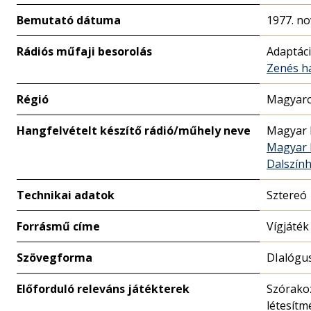
Bemutató dátuma
1977. n
Rádiós műfaji besorolás
Adaptác
Zenés h
Régió
Magyaro
Hangfelvételt készítő rádió/műhely neve
Magyar 
Magyar 
Dalszín
Technikai adatok
Sztereó
Forrásmű címe
Vígjáték
Szövegforma
DIalógu
Előforduló releváns játékterek
Szórako
létesítm