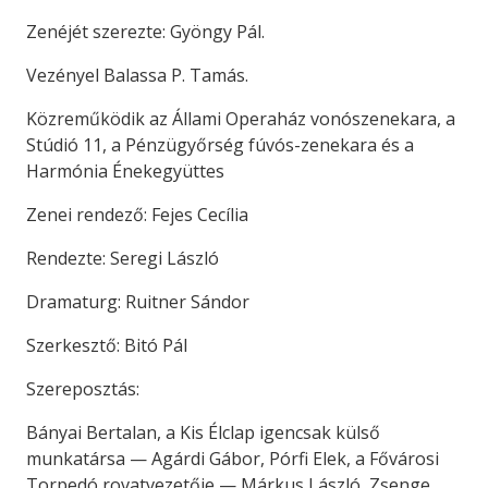
Zenéjét szerezte: Gyöngy Pál.
Vezényel Balassa P. Tamás.
Közreműködik az Állami Operaház vonószenekara, a
Stúdió 11, a Pénzügyőrség fúvós-zenekara és a
Harmónia Énekegyüttes
Zenei rendező: Fejes Cecília
Rendezte: Seregi László
Dramaturg: Ruitner Sándor
Szerkesztő: Bitó Pál
Szereposztás:
Bányai Bertalan, a Kis Élclap igencsak külső
munkatársa — Agárdi Gábor, Pórfi Elek, a Fővárosi
Torpedó rovatvezetője — Márkus László, Zsenge