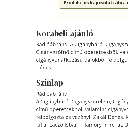
Produkciós kapcsolati ábra
Korabeli ajánló
Rádióábránd. A Cigánybáró, Cigánysz
Cigánygrófnő című operettekből, val
cigányvonatkozású dalokból feldolgoz
Dénes.
Színlap
Rádióábránd.
A Cigánybáró, Cigányszerelem, Cigán
című operettekből, valamint cigányv
feldolgozta és vezényli Zakál Dénes
Júlia, Laczó István, Hámory Imre, az 