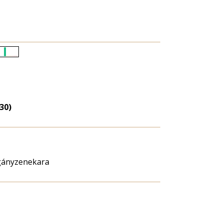
Életkori
eloszlás
nagyítása
30)
igányzenekara