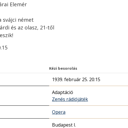
árai Elemér
a svájci német
árdi és az olasz, 21-től
eszik!
0.15
Kézi besorolás
1939. február 25. 20:15
Adaptáció
Zenés rádiójáték
Opera
Budapest I.