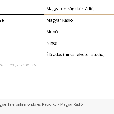
Magyarország (közrádió)
ve
Magyar Rádió
Monó
Nincs
Élő adás (nincs felvétel, stúdió)
6. 05. 23.; 2026. 05. 26.
yar Telefonhírmondó és Rádió Rt. / Magyar Rádió