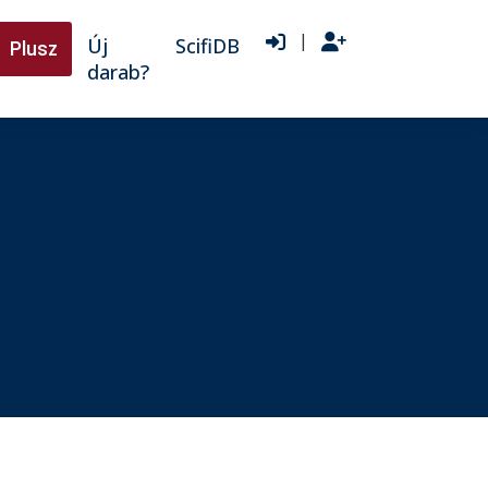
|
Új
ScifiDB
Plusz
darab?