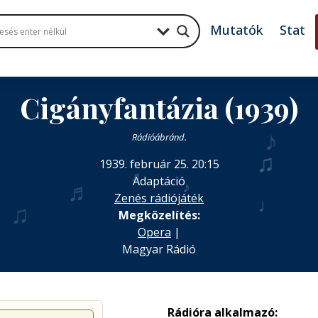
Mutatók
Stat
Cigányfantázia (1939)
♪
Rádióábránd.
♫
1939. február 25. 20:15
♬
Adaptáció
♬
♪
Zenés rádiójáték
♩
♫
Megközelítés:
Opera
|
Magyar Rádió
Rádióra alkalmazó: