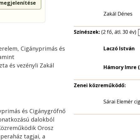
 megjelenítése
Zakál Dénes
Színészek:
(2 fő, átl. 30 év)
erelem, Cigányprimás és
Laczó István
amint
ta és vezényli Zakál
Hámory Imre (
Zenei közreműködő:
Sárai Elemér c
yprimás és Cigánygrófnő
onatkozású dalokból
. Közreműködik Orosz
Operaház tagjai, a