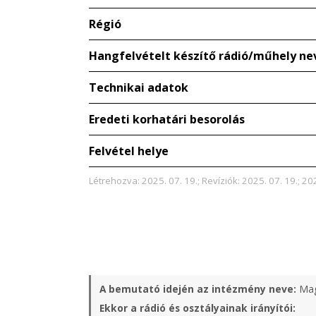
Régió
Hangfelvételt készítő rádió/műhely ne
Technikai adatok
Eredeti korhatári besorolás
Felvétel helye
Létrehozva: 2025. 07. 19.; Revíziók: 2025. 07. 19.; 202
A bemutató idején az intézmény neve:
Mag
Ekkor a rádió és osztályainak irányítói: