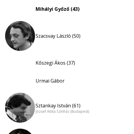
Mihályi Győző (43)
Szacsvay László (50)
Kőszegi Ákos (37)
Urmai Gábor
Sztankay István (61)
József Attila Színház (Budapest)