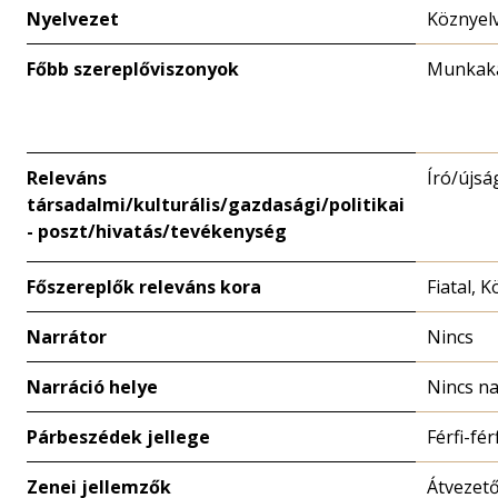
Nyelvezet
Köznyel
Főbb szereplőviszonyok
Munkakap
Releváns
Író/újsá
társadalmi/kulturális/gazdasági/politikai
- poszt/hivatás/tevékenység
Főszereplők releváns kora
Fiatal, 
Narrátor
Nincs
Narráció helye
Nincs na
Párbeszédek jellege
Férfi-fér
Zenei jellemzők
Átvezető