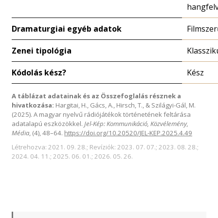
hangfelv
Dramaturgiai egyéb adatok
Filmszer
Zenei tipológia
Klasszik
Kódolás kész?
Kész
A táblázat adatainak és az Összefoglalás résznek a
hivatkozása:
Hargitai, H., Gács, A., Hirsch, T., & Szilágyi-Gál, M.
(2025). A magyar nyelvű rádiójátékok történetének feltárása
adatalapú eszközökkel.
Jel-Kép: Kommunikáció, Közvélemény,
Média
, (4), 48–64.
https://doi.org/10.20520/JEL-KEP.2025.4.49
Létrehozva: 2021. 09. 28.; Revíziók: 2023. 07. 07.; 2023. 08. 28.;
2024. 04. 11.; 2025. 06. 01.; 2026. 05. 26.