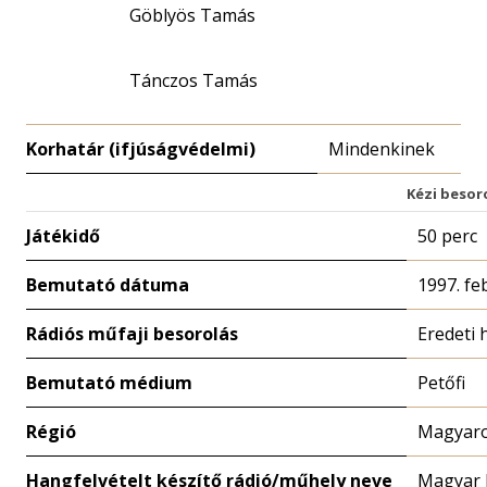
Göblyös Tamás
Tánczos Tamás
Korhatár (ifjúságvédelmi)
Mindenkinek
Kézi besor
Játékidő
50 perc
Bemutató dátuma
1997. fe
Rádiós műfaji besorolás
Eredeti 
Bemutató médium
Petőfi
Régió
Magyaro
Hangfelvételt készítő rádió/műhely neve
Magyar 