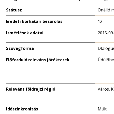
Státusz
Önálló 
Eredeti korhatári besorolás
12
Ismétlések adatai
2015-09
Szövegforma
DIalógu
Előforduló releváns játékterek
Üdülőhe
Releváns földrajzi régió
Város, K
Időszinkronitás
Múlt