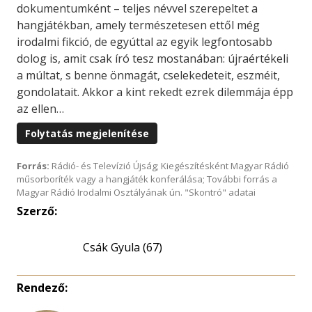
dokumentumként – teljes névvel szerepeltet a
hangjátékban, amely természetesen ettől még
irodalmi fikció, de egyúttal az egyik legfontosabb
dolog is, amit csak író tesz mostanában: újraértékeli
a múltat, s benne önmagát, cselekedeteit, eszméit,
gondolatait. Akkor a kint rekedt ezrek dilemmája épp
az ellen…
Folytatás megjelenítése
Forrás:
Rádió- és Televízió Újság; Kiegészítésként Magyar Rádió
műsorboríték vagy a hangjáték konferálása; További forrás a
Magyar Rádió Irodalmi Osztályának ún. "Skontró" adatai
Szerző:
Csák Gyula (67)
Rendező: