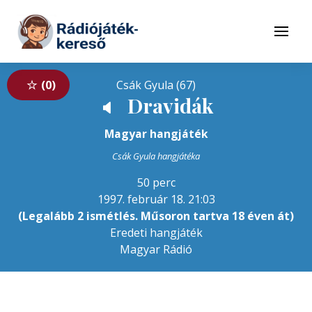
Tovább a navigációhoz
Tovább a tartalomhoz
Menü
0
Csák Gyula (67)
Dravidák
🔈
Magyar hangjáték
Csák Gyula hangjátéka
50 perc
1997. február 18. 21:03
(Legalább 2 ismétlés. Műsoron tartva 18 éven át)
Eredeti hangjáték
Magyar Rádió