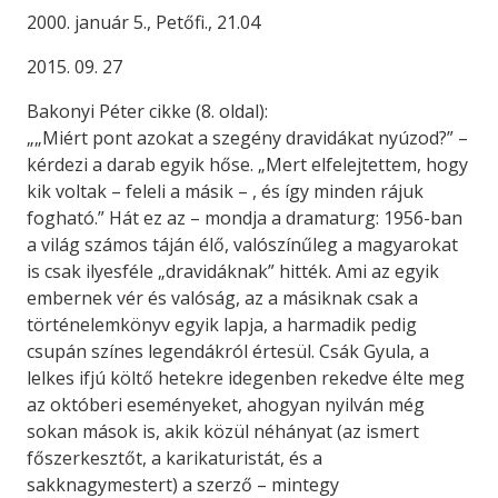
2000. január 5., Petőfi., 21.04
2015. 09. 27
Bakonyi Péter cikke (8. oldal):
„„Miért pont azokat a szegény dravidákat nyúzod?” –
kérdezi a darab egyik hőse. „Mert elfelejtettem, hogy
kik voltak – feleli a másik – , és így minden rájuk
fogható.” Hát ez az – mondja a dramaturg: 1956-ban
a világ számos táján élő, valószínűleg a magyarokat
is csak ilyesféle „dravidáknak” hitték. Ami az egyik
embernek vér és valóság, az a másiknak csak a
történelemkönyv egyik lapja, a harmadik pedig
csupán színes legendákról értesül. Csák Gyula, a
lelkes ifjú költő hetekre idegenben rekedve élte meg
az októberi eseményeket, ahogyan nyilván még
sokan mások is, akik közül néhányat (az ismert
főszerkesztőt, a karikaturistát, és a
sakknagymestert) a szerző – mintegy