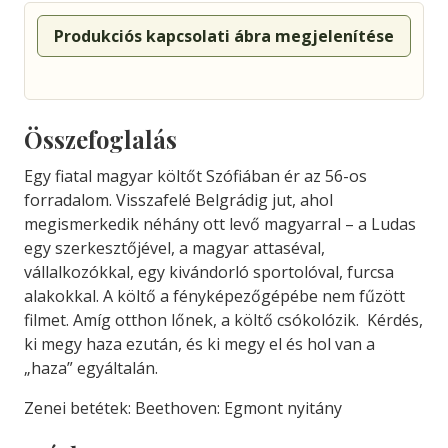
Produkciós kapcsolati ábra megjelenítése
Összefoglalás
Egy fiatal magyar költőt Szófiában ér az 56-os
forradalom. Visszafelé Belgrádig jut, ahol
megismerkedik néhány ott levő magyarral – a Ludas
egy szerkesztőjével, a magyar attaséval,
vállalkozókkal, egy kivándorló sportolóval, furcsa
alakokkal. A költő a fényképezőgépébe nem fűzött
filmet. Amíg otthon lőnek, a költő csókolózik. Kérdés,
ki megy haza ezután, és ki megy el és hol van a
„haza” egyáltalán.
Zenei betétek: Beethoven: Egmont nyitány