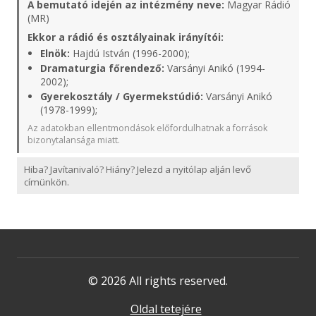
A bemutató idején az intézmény neve:
Magyar Rádió
(MR)
Ekkor a rádió és osztályainak irányítói:
Elnök:
Hajdú István (1996-2000);
Dramaturgia főrendező:
Varsányi Anikó (1994-
2002);
Gyerekosztály / Gyermekstúdió:
Varsányi Anikó
(1978-1999);
Az adatokban ellentmondások előfordulhatnak a források
bizonytalansága miatt.
Hiba? Javítanivaló? Hiány? Jelezd a nyitólap alján levő
címünkön.
© 2026 All rights reserved.
Oldal tetejére