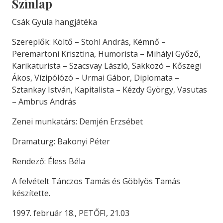
Színlap
Csák Gyula hangjátéka
Szereplők: Költő – Stohl András, Kémnő –
Peremartoni Krisztina, Humorista – Mihályi Győző,
Karikaturista – Szacsvay László, Sakkozó – Kőszegi
Ákos, Vízipólózó – Urmai Gábor, Diplomata –
Sztankay István, Kapitalista – Kézdy György, Vasutas
– Ambrus András
Zenei munkatárs: Demjén Erzsébet
Dramaturg: Bakonyi Péter
Rendező: Éless Béla
A felvételt Tánczos Tamás és Göblyös Tamás
készítette.
1997. február 18., PETŐFI, 21.03