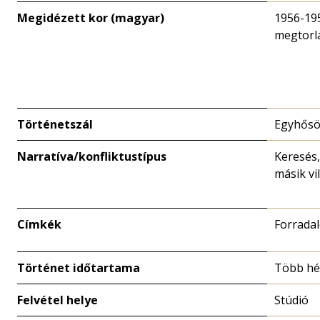
Megidézett kor (magyar)
1956-19
megtorl
Történetszál
Egyhősö
Narratíva/konfliktustípus
Keresés,
másik vi
Címkék
Forrada
Történet időtartama
Több hé
Felvétel helye
Stúdió