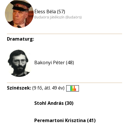
Éless Béla (57)
Budaörsi Játékszín (Budaörs)
Dramaturg:
Bakonyi Péter (48)
Színészek:
(9 fő, átl. 49 év)
Életkori
eloszlás
Stohl András (30)
nagyítása
Peremartoni Krisztina (41)