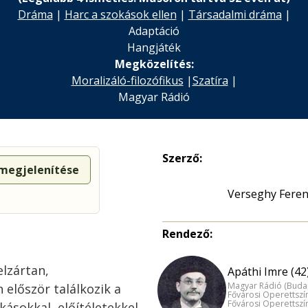
Dráma
|
Harc a szokások ellen
|
Társadalmi dráma
|
Adaptáció
Hangjáték
Megközelítés:
Moralizáló-filozófikus
|
Szatíra
|
Magyar Rádió
Szerző:
 megjelenítése
Verseghy Feren
Rendező:
elzártan,
Apáthi Imre (42
Magyar Rádió (Buda
 először találkozik a
Fővárosi Operettszí
Fővárosi Operettszí
kásokkal, előítéletekkel,