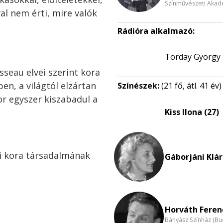
Színművészeti Akad
l nem érti, mire valók
Rádióra alkalmazó:
Torday György
usseau elvei szerint kora
n, a világtól elzártan
Színészek:
(21 fő, átl. 41 év)
or egyszer kiszabadul a
Kiss Ilona (27)
i kora társadalmának
Gáborjáni Klár
Horváth Ferenc
Bányász Színház (Bu