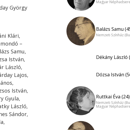
Magyar Néphadsereg
rday György
Balázs Samu (4
ni Klári,
Nemzeti Színház (B
smondó –
alázs Samu,
Dékány László 
zsa István,
ár László,
árday Lajos,
Dózsa István (5
János,
zsos István,
Ruttkai Éva (24)
ry Gyula,
Nemzeti Színház (B
atky László,
Magyar Néphadsereg
hes Sándor,
la,