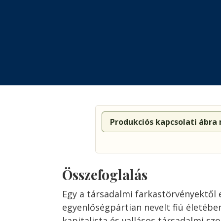
Produkciós kapcsolati ábra
Összefoglalás
Egy a társadalmi farkastörvényektől 
egyenlőségpártian nevelt fiú életében
kapitalista és vallásos társadalmi szo