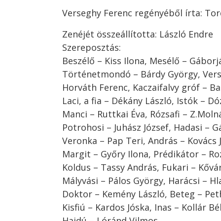
Verseghy Ferenc regényéből írta: To
Zenéjét összeállította: László Endre
Szereposztás:
Beszélő – Kiss Ilona, Mesélő – Gáborjá
Történetmondó – Bárdy György, Ver
Horváth Ferenc, Kaczaifalvy gróf – B
Laci, a fia – Dékány László, Istók – Dó
Manci – Ruttkai Éva, Rózsafi – Z.Moln
Potrohosi – Juhász József, Hadasi – G
Veronka – Pap Teri, András – Kovács 
Margit – Győry Ilona, Prédikátor – Ro
Koldus – Tassy András, Fukari – Kővá
Mályvási – Pálos György, Harácsi – Hl
Doktor – Kemény László, Beteg – Pet
Kisfiú – Kardos Jóska, Inas – Kollár Bé
Hajdú – Lóránd Vilmos