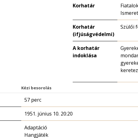
Korhatár
Fiatalo
Ismeret
Korhatár
Szülői 
(ifjúságvédelmi)
A korhatár
Gyereke
indoklása
mondan
gyereke
keretez
Kézi besorolás
57 perc
1951. június 10. 20:20
Adaptáció
Hangjáték