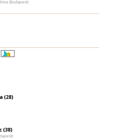
émia (Budapest)
Életkori
eloszlás
nagyítása
a (28)
 (38)
dapest)