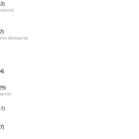
43)
udapest)
7)
nház (Budapest)
4)
29)
dapest)
51)
7)