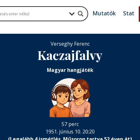
Mutatók
Stat
Verseghy Ferenc
Kaczajfalvy
Magyar hangjáték
57 perc
1951. június 10. 20:20
(Legalább 4 ismétlés. Műsoron tartva 52 éven át)