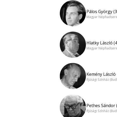
Pálos György (3
Magyar Néphadsereg
Hlatky László (
Magyar Néphadsereg
Kemény László 
Ifjúsági Színház (Bu
Pethes Sándor 
Ifjúsági Színház (Bu