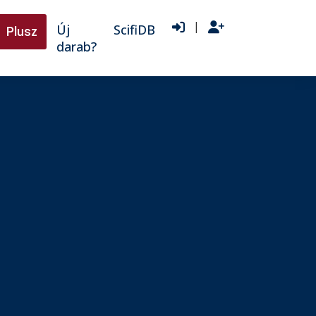
|
Új
ScifiDB
Plusz
darab?