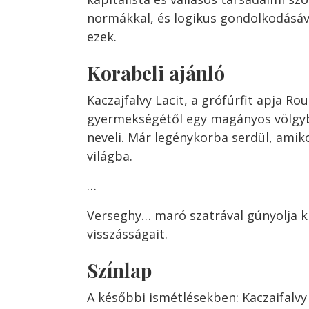
normákkal, és logikus gondolkodásáva
ezek.
Korabeli ajánló
Kaczajfalvy Lacit, a grófúrfit apja Ro
gyermekségétől egy magányos völgybe
neveli. Már legénykorba serdül, amik
világba.
…
Verseghy… maró szatrával gúnyolja k
visszásságait.
Színlap
A későbbi ismétlésekben: Kaczaifalvy