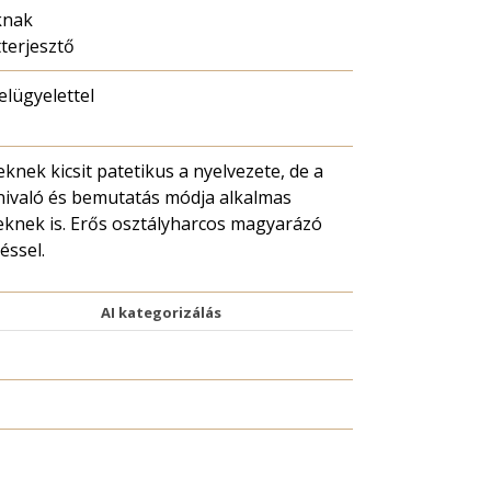
knak
terjesztő
felügyelettel
knek kicsit patetikus a nyelvezete, de a
ivaló és bemutatás módja alkalmas
knek is. Erős osztályharcos magyarázó
éssel.
AI kategorizálás