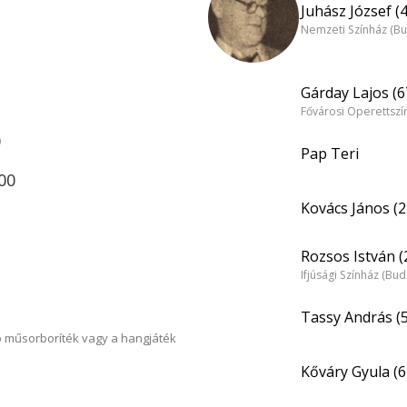
Juhász József (
Nemzeti Színház (B
Gárday Lajos (6
Fővárosi Operettszí
0
Pap Teri
:00
Kovács János (2
Rozsos István (
Ifjúsági Színház (Bu
Tassy András (
 műsorboríték vagy a hangjáték
Kőváry Gyula (6