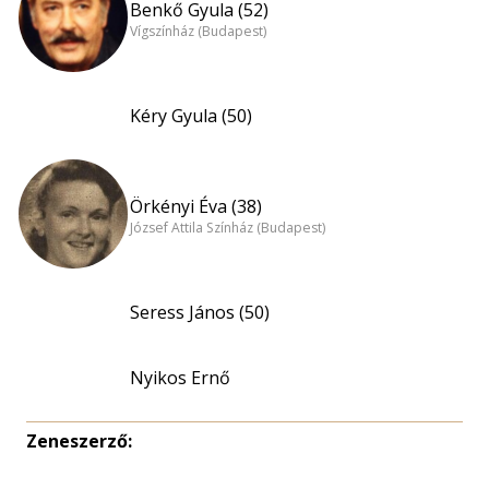
Benkő Gyula (52)
Vígszínház (Budapest)
Kéry Gyula (50)
Örkényi Éva (38)
József Attila Színház (Budapest)
Seress János (50)
Nyikos Ernő
Zeneszerző: