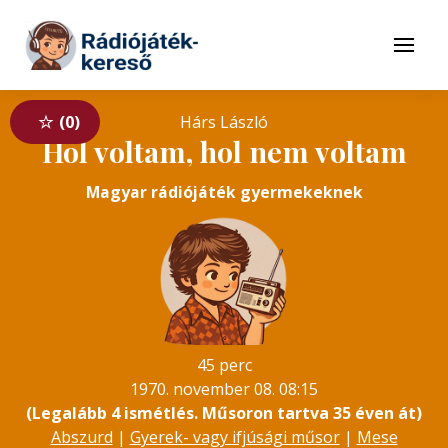
Tovább a navigációhoz
Tovább a tartalomhoz
Menü
0
Hárs László
Hol voltam, hol nem voltam
Magyar rádiójáték gyermekeknek
45 perc
1970. november 08. 08:15
(Legalább 4 ismétlés. Műsoron tartva 35 éven át)
Abszurd
|
Gyerek- vagy ifjúsági műsor
|
Mese