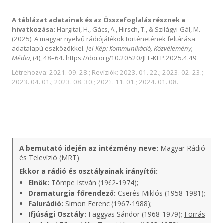
A táblázat adatainak és az Összefoglalás résznek a
hivatkozása:
Hargitai, H., Gács, A., Hirsch, T., & Szilágyi-Gál, M.
(2025). A magyar nyelvű rádiójátékok történetének feltárása
adatalapú eszközökkel.
Jel-Kép: Kommunikáció, Közvélemény,
Média
, (4), 48–64.
https://doi.org/10.20520/JEL-KEP.2025.4.49
Létrehozva: 2021. 09. 28.; Revíziók: 2023. 01. 22.; 2023. 02. 23.;
2023. 04. 01.; 2023. 08. 30.; 2023. 11. 01.; 2024. 01. 08.
A bemutató idején az intézmény neve:
Magyar Rádió
és Televízió (MRT)
Ekkor a rádió és osztályainak irányítói:
Elnök:
Tömpe István (1962-1974);
Dramaturgia főrendező:
Cserés Miklós (1958-1981);
Falurádió:
Simon Ferenc (1967-1988);
Ifjúsági Osztály:
Faggyas Sándor (1968-1979);
Forrás