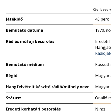
Kézi besor
Játékidő
45 perc
Bemutató dátuma
1970. no
Rádiós műfaji besorolás
Eredeti 
Hangját
Rádiójá
Bemutató médium
Kossuth
Régió
Magyaro
Hangfelvételt készítő rádió/műhely neve
Magyar 
Státusz
Önálló 
Eredeti korhatári besorolás
Nincs