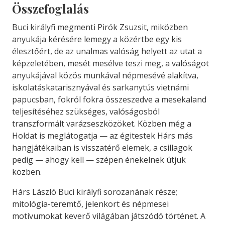
Összefoglalás
Buci királyfi megmenti Pirók Zsuzsit, miközben
anyukája kérésére lemegy a közértbe egy kis
élesztőért, de az unalmas valóság helyett az utat a
képzeletében, mesét mesélve teszi meg, a valóságot
anyukájával közös munkával népmesévé alakítva,
iskolatáskatarisznyával és sarkanytús vietnámi
papucsban, fokról fokra összeszedve a mesekaland
teljesítéséhez szükséges, valóságosból
transzformált varázseszközöket. Közben még a
Holdat is meglátogatja — az égitestek Hárs más
hangjátékaiban is visszatérő elemek, a csillagok
pedig — ahogy kell — szépen énekelnek útjuk
közben.
Hárs László Buci királyfi sorozanának része;
mitológia-teremtő, jelenkort és népmesei
motívumokat keverő világában játszódó történet. A