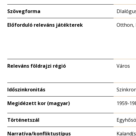
Szövegforma
DIalógu
Előforduló releváns játékterek
Otthon, 
Releváns földrajzi régió
Város
Időszinkronitás
Szinkro
Megidézett kor (magyar)
1959-19
Történetszál
Egyhősö
Narratíva/konfliktustípus
Kaland(s