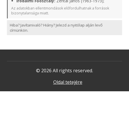
Irodalmi Főosztály:
Zentai János (1963-1973);
Az adatokban ellentmondások előfordulhatnak a források
bizonytalansága miatt.
Hiba? Javítanivaló? Hiány? Jelezd a nyitólap alján levő
címünkön.
© 2026 All rights reserved.
Oldal tetejére