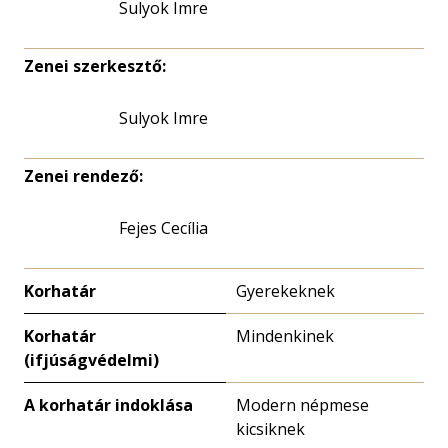
Sulyok Imre
Zenei szerkesztő:
Sulyok Imre
Zenei rendező:
Fejes Cecília
Korhatár
Gyerekeknek
Korhatár
Mindenkinek
(ifjúságvédelmi)
A korhatár indoklása
Modern népmese
kicsiknek