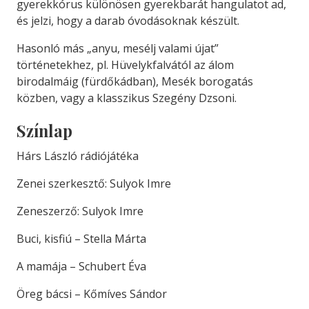
gyerekkórus különösen gyerekbarát hangulatot ad,
és jelzi, hogy a darab óvodásoknak készült.
Hasonló más „anyu, mesélj valami újat”
történetekhez, pl. Hüvelykfalvától az álom
birodalmáig (fürdőkádban), Mesék borogatás
közben, vagy a klasszikus Szegény Dzsoni.
Színlap
Hárs László rádiójátéka
Zenei szerkesztő: Sulyok Imre
Zeneszerző: Sulyok Imre
Buci, kisfiú – Stella Márta
A mamája – Schubert Éva
Öreg bácsi – Kőmíves Sándor