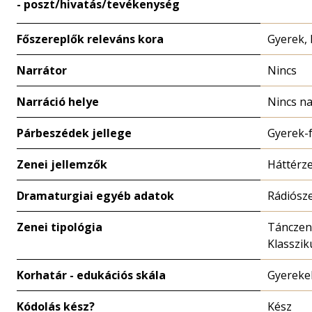
- poszt/hivatás/tevékenység
Főszereplők releváns kora
Gyerek,
Narrátor
Nincs
Narráció helye
Nincs na
Párbeszédek jellege
Gyerek-f
Zenei jellemzők
Háttérze
Dramaturgiai egyéb adatok
Rádiósz
Zenei tipológia
Tánczen
Klasszi
Korhatár - edukációs skála
Gyereke
Kódolás kész?
Kész