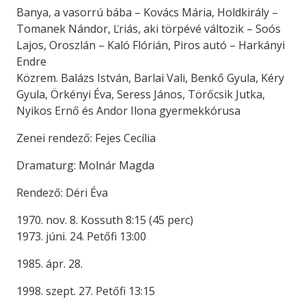
Banya, a vasorrú bába – Kovács Mária, Holdkirály –
Tomanek Nándor, Ľriás, aki törpévé változik – Soós
Lajos, Oroszlán – Kaló Flórián, Piros autó – Harkányi
Endre
Közrem. Balázs István, Barlai Vali, Benkő Gyula, Kéry
Gyula, Örkényi Éva, Seress János, Törőcsik Jutka,
Nyikos Ernő és Andor Ilona gyermekkórusa
Zenei rendező: Fejes Cecília
Dramaturg: Molnár Magda
Rendező: Déri Éva
1970. nov. 8. Kossuth 8:15 (45 perc)
1973. júni. 24. Petőfi 13:00
1985. ápr. 28.
1998. szept. 27. Petőfi 13:15