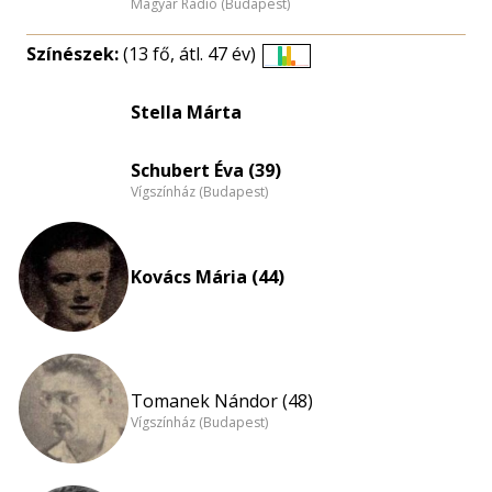
Magyar Rádió (Budapest)
Színészek:
(13 fő, átl. 47 év)
Életkori
eloszlás
Stella Márta
nagyítása
Schubert Éva (39)
Vígszínház (Budapest)
Kovács Mária (44)
Tomanek Nándor (48)
Vígszínház (Budapest)