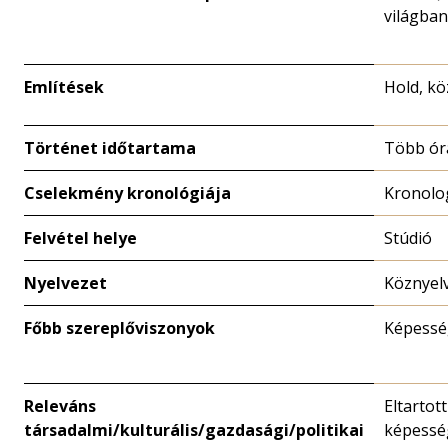
világban
Említések
Hold, kö
Történet időtartama
Több ór
Cselekmény kronológiája
Kronolo
Felvétel helye
Stúdió
Nyelvezet
Köznyel
Főbb szereplőviszonyok
Képessé
Releváns
Eltartot
társadalmi/kulturális/gazdasági/politikai
képessé