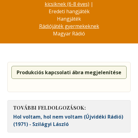
kicsiknek (6-8 éves)
|
Eredeti hangjáték
Hangjáték
Rádiójáték gyermekeknek
Magyar Rádió
Produkciós kapcsolati ábra megjelenítése
TOVÁBBI FELDOLGOZÁSOK:
Hol voltam, hol nem voltam (Újvidéki Rádió)
(1971) - Szilágyi László